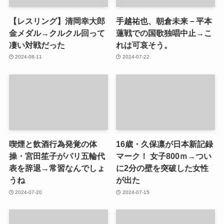
【レスリング】清岡幸大郎
手越祐也、朝倉未来－平本
金メダル→クルクル回って
蓮戦での国歌独唱中止→こ
凄い対戦だった
れは可哀そう。
2024-08-11
2024-07-22
喫煙と飲酒行為発覚の体
16歳・久保凛が日本新記録
操・宮田笙子がパリ五輪代
マーク！ 女子800ｍ→つい
表を辞退→常習なんでしょ
に2分の壁を突破した女性
うね
が出た
2024-07-20
2024-07-15