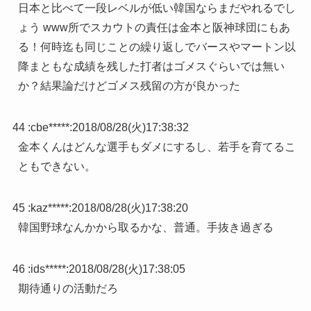
日本と比べて一段レベルが低い韓国ならまだやれるでし
ょう www所でスカウトの責任は金本と阪神球団にもあ
る！何時迄も同じことの繰り返しでバースやマートン以
降まともな成績を残した打者はゴメスぐらいでは無い
か？結果論だけどゴメス残留の方が良かった
44 :
cbe*****
:
2018/08/28(火)17:38:32
金本くんはどんな選手もダメにするし、若手を育てるこ
ともできない。
45 :
kaz*****
:
2018/08/28(火)17:38:20
韓国野球なんかから取るかな、普通。手抜き過ぎる
46 :
ids*****
:
2018/08/28(火)17:38:05
期待通りの活動だろ