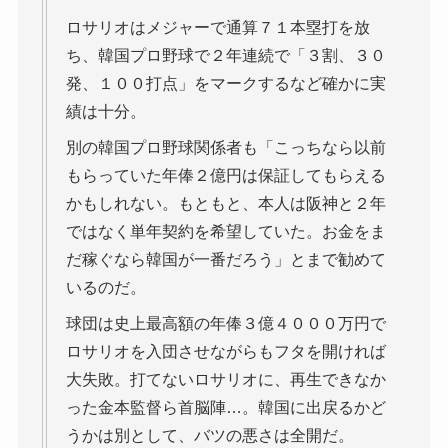
ロサリオはメジャーで通算７１本塁打を放
ち、韓国プロ野球で２年連続で「３割、３０
発、１００打点」をマークするなど確かに実
績は十分。
別の韓国プロ野球関係者も「こっちなら以前
もらっていた年俸２億円は保証してもらえる
かもしれない。もともと、本人は阪神と２年
ではなく単年契約を希望していた。お金をま
だ稼ぐなら韓国が一番だろう」とまで勧めて
いるのだ。
球団は史上最高額の年俸３億４０００万円で
ロサリオを入団させながらもフタを開ければ
大失敗。打てないロサリオに、再生できなか
った金本監督ら首脳陣…。韓国に出戻るかど
うかは別として、バツの悪さは全開だ。