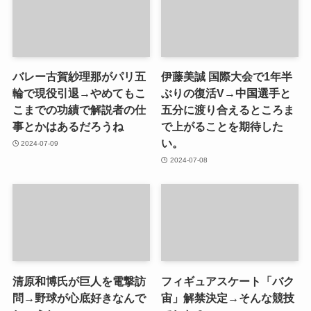
バレー古賀紗理那がパリ五
伊藤美誠 国際大会で1年半
輪で現役引退→やめてもこ
ぶりの復活V→中国選手と
こまでの功績で解説者の仕
五分に渡り合えるところま
事とかはあるだろうね
で上がることを期待した
い。
2024-07-09
2024-07-08
清原和博氏が巨人を電撃訪
フィギュアスケート「バク
問→野球が心底好きなんで
宙」解禁決定→そんな競技