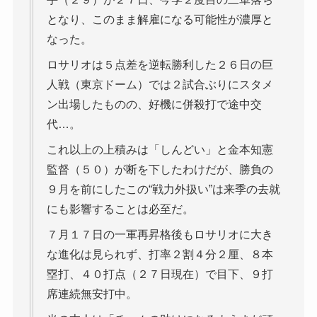
となり、このまま解雇になる可能性が濃厚と
なった。
ロサリオは５点差を逆転勝利した２６日の巨
人戦（東京ドーム）では２試合ぶりにスタメ
ン出場したものの、好機に併殺打で途中交
代…。
これ以上の上積みは「しんどい」と金本知憲
監督（５０）が断を下したわけだが、勝負の
９月を前にしたこの“戦力外扱い”は来季の去就
にも影響することは必至だ。
７月１７日の一軍再昇格後もロサリオに大き
な進化は見られず、打率２割４分２厘、８本
塁打、４０打点（２７日現在）で目下、９打
席連続無安打中。