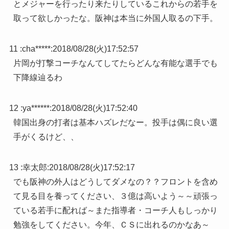
とメジャーを行ったり来たりしているこれからの若手を
取って欲しかったな。阪神は本当に外国人取るの下手。
11 :
cha*****
:
2018/08/28(火)17:52:57
片岡が打撃コーチなんてしてたらどんな有能な選手でも
下降線辿るわ
12 :
ya******
:
2018/08/28(火)17:52:40
韓国出身の打者は基本ハズレだなー。投手は偶に良い選
手がくるけど、、
13 :
幸太郎
:
2018/08/28(火)17:52:17
でも阪神の外人はどうしてダメなの？？フロントを含め
て見る目を養ってください、３億は高いよう～～頑張っ
ている若手に配れば～また指導者・コーチ人もしっかり
勉強をしてください。今年、ＣＳに出れるのかなあ～