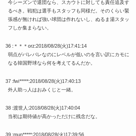
今シーズンで退団なら、スカウトに対しても責任追及す
るべき。戦犯は選手もスタッフも同様だ。そのくらい緊
張感が無ければ強い球団は作れないし、ぬるま湯スタッ
フしか集まらない。
36 :
＊＊＊orz
:
2018/08/28(火)17:41:14
弱点がバレバレなのにレベルが低いのを言い訳にカモに
なる韓国野球なら何を考えてるんだか。
37 :
fwi*****
:
2018/08/28(火)17:40:13
外人助っ人はおみくじと一緒。
38 :
渡世人
:
2018/08/28(火)17:40:04
当初は期待値が高かっただけに残念だな。
39 :
mun*****
:
2018/08/28(火)17:39:56