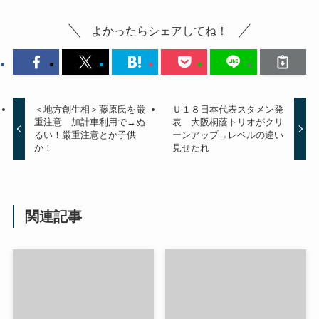
よかったらシェアしてね！
＜地方創生相＞藤原氏を厳
Ｕ１８日本代表スタメン発
重注意 加計車利用で→ぬ
表 大阪桐蔭トリオがクリ
るい！厳重注意とか子供
ーンアップ→レベルの違い
か！
見せたれ
関連記事