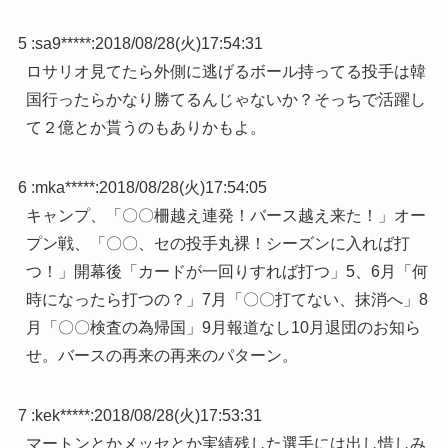
5 :
sa9*****
:
2018/08/28(火)17:54:31
ロサリオ見てたら外側に逃げるボール持ってる投手は韓
国行ったらかなり勝てるんじゃないか？そっちで活躍し
て２億とか貰うのもありかもよ。
6 :
mka*****
:
2018/08/28(火)17:54:05
キャンプ、「〇〇柵越え連発！バース越え来た！」オー
プン戦、「〇〇、セの投手丸裸！シーズンに入れば打
つ！」開幕後「カードが一回りすれば打つ」5、6月「何
時になったら打つの？」7月「〇〇打てない、抹消へ」8
月「〇〇検査の為帰国」9月報道なし10月退団のお知ら
せ。バースの再来の再来のパターン。
7 :
kek*****
:
2018/08/28(火)17:53:31
マートンとかメッセとか実績残した選手には出し惜しみ