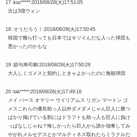
17 :
kaz*****
:
2018/08/28(火)17:51:05
次は3億ウォン
18 :
そうだろう！
:
2018/08/28(火)17:50:45
韓国で幾ら打っても日本ではキツイんだな入った球団も
悪かったのかもな
19 :
節句寿司鯛
:
2018/08/28(火)17:50:29
大人しくゴメスと契約しときゃよかったのに無能球団
20 :
tak*****
:
2018/08/28(火)17:49:16
メイ バース オマリー ウイリアムス リガン マートン ゴ
メスこれらの優良助っ人以外ダメダメじゃん巨人に勝つ
ばかり掲げている割にはドラフトも助っ人も巨人に負け
っぱなしじゃね？悔しかったら巨人から誰か強奪してみ
やがれメルセデスとかマルティネス取れたらミラクルだ