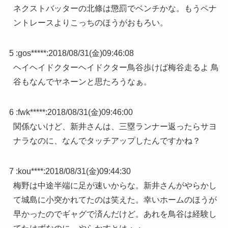
ネクストバッターの北條は懲罰でベンチかな。もうペナ
ントレースよりこっちのほうがおもろい。
5 :
gos*****
:
2018/08/31(金)09:46:08
ヘイヘイドクターヘイドクター鳥谷歩けば梅谷走るよ 鳥
谷もなんでヤネーンと思たろうなぁ。
6 :
fwk*****
:
2018/08/31(金)09:46:00
関係ないけど、新井さんは、三塁ランナー返ったらサヨ
ナラなのに、なんでタッチアップしたんですかね？
7 :
kou****
:
2018/08/31(金)09:44:30
梅野は中途半端に足が速いからな。新井さんがやらかし
て城島に小突かれてたのは笑えた。幸いホームのほうが
早かったのでギャグで済んだけど。あれを鳥谷は経験し