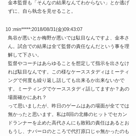
金本監督も「そんなの結果なんてわからない」とか逃げ
ずに、自ら執念を見せること。
10 :
min*****
:
2018/08/31(金)09:43:07
鳥谷が悪いとか梅野が悪いでは駄目なんですよ、金本さ
ん。試合での結果は全て監督の責任なんだという事を理
解して下さい。
監督やコーチはあらゆることを想定して指示を出さなけ
れば駄目なんです。この様なケーススタディはミーティ
ングで何度も繰り返し話しても出来るか出来ないかで
す。ミーティングでケーススタディ話してますか？あの
場面確かにあれ？
って思いましたが、昨日のゲームはあの場面が全てでは
無かったと思います。私は8回の北條のヒットでセカン
ドランナーを止めた高代さんにも敗戦の責任はあるとお
もうし、ナバーロのところで代打原口じゃ無かったのも