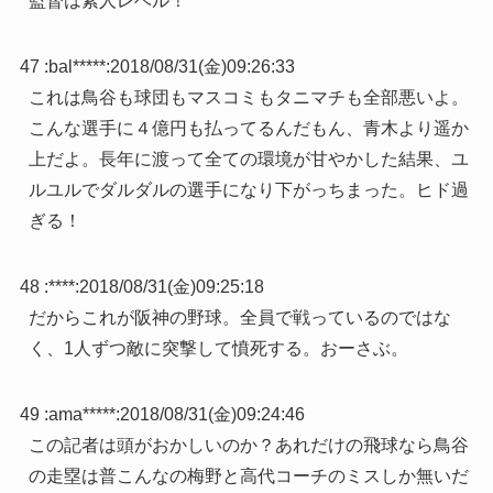
監督は素人レベル！
47 :
bal*****
:
2018/08/31(金)09:26:33
これは鳥谷も球団もマスコミもタニマチも全部悪いよ。
こんな選手に４億円も払ってるんだもん、青木より遥か
上だよ。長年に渡って全ての環境が甘やかした結果、ユ
ルユルでダルダルの選手になり下がっちまった。ヒド過
ぎる！
48 :
****
:
2018/08/31(金)09:25:18
だからこれが阪神の野球。全員で戦っているのではな
く、1人ずつ敵に突撃して憤死する。おーさぶ。
49 :
ama*****
:
2018/08/31(金)09:24:46
この記者は頭がおかしいのか？あれだけの飛球なら鳥谷
の走塁は普こんなの梅野と高代コーチのミスしか無いだ