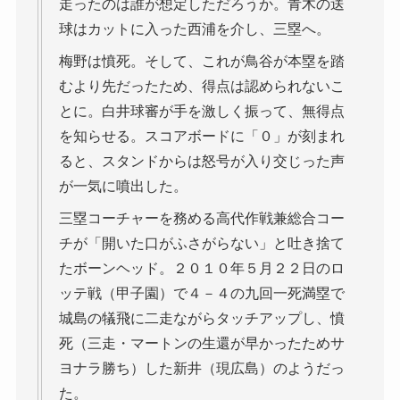
走ったのは誰が想定しただろうか。青木の送
球はカットに入った西浦を介し、三塁へ。
梅野は憤死。そして、これが鳥谷が本塁を踏
むより先だったため、得点は認められないこ
とに。白井球審が手を激しく振って、無得点
を知らせる。スコアボードに「０」が刻まれ
ると、スタンドからは怒号が入り交じった声
が一気に噴出した。
三塁コーチャーを務める高代作戦兼総合コー
チが「開いた口がふさがらない」と吐き捨て
たボーンヘッド。２０１０年５月２２日のロ
ッテ戦（甲子園）で４－４の九回一死満塁で
城島の犠飛に二走ながらタッチアップし、憤
死（三走・マートンの生還が早かったためサ
ヨナラ勝ち）した新井（現広島）のようだっ
た。