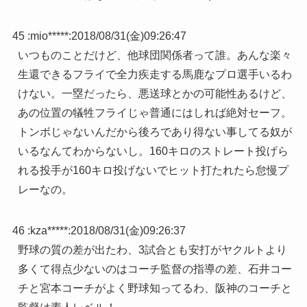
45 :
mio*****
:
2018/08/31(金)09:26:47
いつものことだけど、他球団関係者って誰。あんな楽々
生還できるフライで全力疾走する馬鹿なプロ選手いるわ
けない。一塁だったら、悪送球とかの可能性あるけど、
あの位置の犠牲フライじゃ普通にはしれば絶対セーフ。
トンボじゃないんだから後ろであり得ない事してる奴が
いるなんてわからないし。160キロのストレート投げら
れる投手が160キロ投げないでヒット打たれたら怠慢プ
レーなの。
46 :
kza*****
:
2018/08/31(金)09:26:37
野球の質の差が出たわ、3試合とも安打がヤクルトより
多くて得点少ないのはコーチ監督の指導の差、石井コー
チと宮本コーチがよく野球知ってるわ、阪神のコーチと