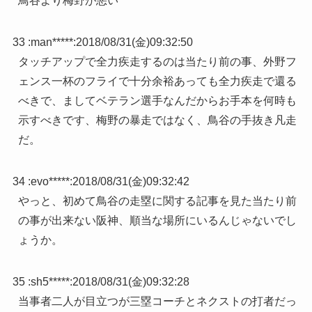
鳥谷より梅野が悪い
33 :
man*****
:
2018/08/31(金)09:32:50
タッチアップで全力疾走するのは当たり前の事、外野フ
ェンス一杯のフライで十分余裕あっても全力疾走で還る
べきで、ましてベテラン選手なんだからお手本を何時も
示すべきです、梅野の暴走ではなく、鳥谷の手抜き凡走
だ。
34 :
evo*****
:
2018/08/31(金)09:32:42
やっと、初めて鳥谷の走塁に関する記事を見た当たり前
の事が出来ない阪神、順当な場所にいるんじゃないでし
ょうか。
35 :
sh5*****
:
2018/08/31(金)09:32:28
当事者二人が目立つが三塁コーチとネクストの打者だっ