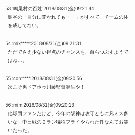
53 :
鳴尾村の百姓
:
2018/08/31(金)09:21:44
鳥谷の「自分に聞かれても・・」がすべて。チームの体
を成してない。
54 :
mix*****
:
2018/08/31(金)09:21:31
ただでさえ少ない得点のチャンスを、自らつぶすようで
はね…。
55 :
con*****
:
2018/08/31(金)09:20:56
次こそ男ドアホゥ川藤監督誕生や！
56 :
mim
:
2018/08/31(金)09:20:13
他球団ファンだけど、今年の阪神は攻守ともに凡ミス多
いな。中日戦の２ラン犠牲フライやられた件なんてお笑
いだった。