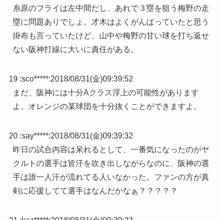
糸原のフライは左中間だし、あれで３塁を狙う梅野の走
塁に問題ありでしょ。才木はよくがんばっていたと思う
掛布も言っていたけど、山中や梅野の甘い球を打ち返せ
ない阪神打線に大いに責任がある。
19 :
sco*****
:
2018/08/31(金)09:39:52
まだ、阪神には十分Aクラス浮上の可能性があります
よ。オレンジの某球団を十分抜くことができますよ。
20 :
say*****
:
2018/08/31(金)09:39:32
昨日の試合内容は呆れるとして、一番気になったのがヤ
クルトの選手は皆汗を吹き出しながらなのに、阪神の選
手は誰一人汗が流れてる人いなかった。ファンの方が真
剣に応援してて選手はなんだかなぁ？？？？？