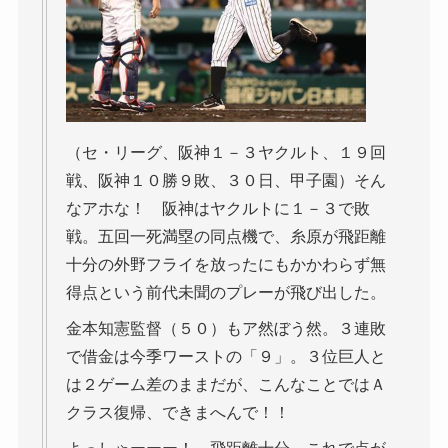
（セ・リーグ、阪神１－３ヤクルト、１９回
戦、阪神１０勝９敗、３０日、甲子園）そん
なアホな！ 阪神はヤクルトに１－３で敗
戦。五回一死満塁の同点機で、糸原が飛距離
十分の外野フライを放ったにもかかわらず無
得点という前代未聞のプレーが飛び出した。
金本知憲監督（５０）もア然ぼう然。３連敗
で借金は今季ワーストの「９」。３位巨人と
は２ゲーム差のままだが、こんなことではＡ
クラス復帰、できまへんで！！