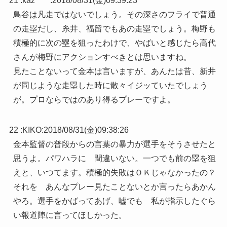
21 :
kaz*****
:
2018/08/31(金)09:39:23
鳥谷は凡走ではないでしょう。その深さのフライで普通
の走塁だし、糸井、福留でもあの走塁でしょう。梅野も
積極的に次の塁を狙ったわけで、やばいと感じたら高代
さんが梅野にアクションすべきとは思いますね。
見たことないって金本は言いますが、あんたは昔、新井
が同じような走塁した時に散々イジッていたでしょう
が。プロならではのあり得るプレーですよ。
22 :
KIKO
:
2018/08/31(金)09:38:26
金本監督の普段からの言葉の暴力が選手をそうさせたと
思うよ。パワハラに 間違いない。一つでも前の塁を狙
えと、いつてます。積極的失敗はＯＫじゃなかったの？
それを あんなプレー見たことないとか言ったらあかん
やろ。選手をかばってあげ、嘘でも 私が指示したぐら
い報道陣に言ってほしかった。