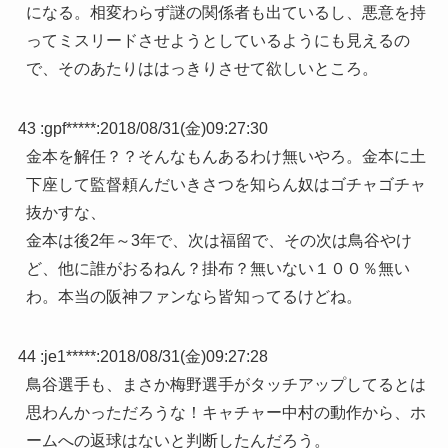
になる。相変わらず謎の関係者も出ているし、悪意を持
ってミスリードさせようとしているようにも見えるの
で、そのあたりははっきりさせて欲しいところ。
43 :
gpf*****
:
2018/08/31(金)09:27:30
金本を解任？？そんなもんあるわけ無いやろ。金本に土
下座して監督頼んだいきさつを知らん奴はゴチャゴチャ
抜かすな、
金本は後2年～3年で、次は福留で、その次は鳥谷やけ
ど、他に誰がおるねん？掛布？無いない１００％無い
わ。本当の阪神ファンなら皆知ってるけどね。
44 :
je1*****
:
2018/08/31(金)09:27:28
鳥谷選手も、まさか梅野選手がタッチアップしてるとは
思わんかっただろうな！キャチャー中村の動作から、ホ
ームへの返球はないと判断したんだろう。