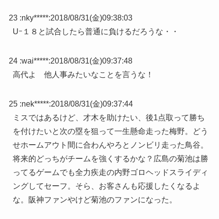
23 :
nky*****
:
2018/08/31(金)09:38:03
Uｰ１８と試合したら普通に負けるだろうな・・
24 :
wai*****
:
2018/08/31(金)09:37:48
高代よ 他人事みたいなことを言うな！
25 :
nek*****
:
2018/08/31(金)09:37:44
ミスではあるけど、才木を助けたい、後1点取って勝ち
を付けたいと次の塁を狙って一生懸命走った梅野。どう
せホームアウト間に合わんやろとノンビリ走った鳥谷。
将来的どっちがチームを強くするかな？広島の菊池は勝
ってるゲームでも全力疾走の内野ゴロヘッドスライディ
ングしてセーフ。そら、お客さんも応援したくなるよ
な。阪神ファンやけど菊池のファンになった。