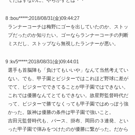
てたはずなのに、やらかすとは・・
8 :
bou*****
:
2018/08/31(金)09:44:27
ランナーコーチは梅野にゴーを出していたのか、ストッ
プだったのか知りたい。ゴーならランナーコーチの判断
ミスだし、ストップなら無視したランナーが悪い。
9 :
kv5*****
:
2018/08/31(金)09:44:01
選手も首脳陣も「負けてもいいや」なんて当然考えてい
ない。でも、甲子園とビジターではこれほど野球に差が
でて、ビジターでできてることが甲子園ではできない。
これでは優勝なんてとてもできない。故星野監督時代だ
って、ビジターで勝てなくっても甲子園ではめっぽう強
かった。阪神は優勝の条件は甲子園で強いこと。
吉田元監督時代も、バース、掛布、岡田の３連発、とい
った甲子園で弾みをつけたのが優勝に繋がった。だから