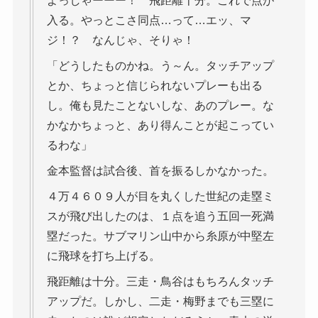
よっしゃーーー！ 飛距離十分。これで点が
入る。やっとこさ同点…って…エッ、マ
ジ！？ なんじゃ、そりゃ！
「どうしたものかね。う～ん。タッチアップ
とか、ちょっと信じられないプレーも出る
し。俺も見たことないしな、あのプレー。な
かなかちょっと、あり得んことが起こってい
るわな」
金本監督は試合後、首を振るしかなかった。
４万４６０９人が目を丸くした世紀の走塁ミ
スが飛び出したのは、１点を追う五回一死満
塁だった。サブマリン山中から糸原が中堅左
に飛球を打ち上げる。
飛距離は十分。三走・鳥谷はもちろんタッチ
アップだ。しかし、二走・梅野までも三塁に