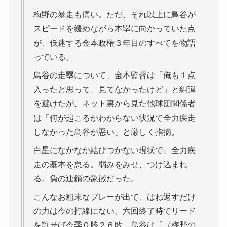
梅野の暴走も痛い。ただ、それ以上に鳥谷が
スピードを緩めながら本塁に向かっていた点
が、低迷する金本政権３年目のすべてを物語
っている。
鳥谷の走塁について、金本監督は「俺も１点
入ったと思って、見てなかったけど」と糾弾
を避けたが、ネット裏から見た他球団関係者
は「何が起こるかわからない状況で全力疾走
しなかった鳥谷が悪い」と厳しく指摘。
白星になかなか結びつかない現状で、全力疾
走の基本を怠る。弱みをみせ、つけ込まれ
る。負の連鎖の象徴だった。
こんなお粗末なプレーが出て、はね返すだけ
の力は今の打線にない。六回終了時でリード
を許せば今季０勝２６敗。鳥谷は「（梅野の