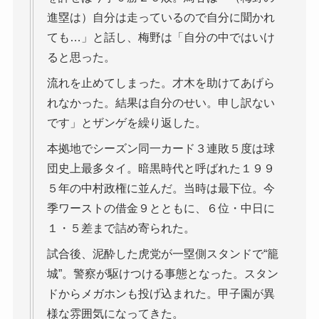
進塁は）自分は走っているので自分に聞かれ
ても…」と話し、梅野は「自分の中ではいけ
ると思った。
流れを止めてしまった。才木を助けてあげら
れなかった。結果は自分のせい。申し訳ない
です」とザンゲを繰り返した。
本拠地でシーズン同一カード３連敗５度は球
団史上最多タイ。暗黒時代と呼ばれた１９９
５年の中村政権に並んだ。当時は最下位。今
季ワーストの借金９とともに、６位・中日に
１・５差まで詰め寄られた。
試合後、泥酔した虎党が一塁側スタンドで“籠
城”。警察が駆けつける事態となった。スタン
ドからメガホンも投げ込まれた。甲子園が異
様な雰囲気になってきた。