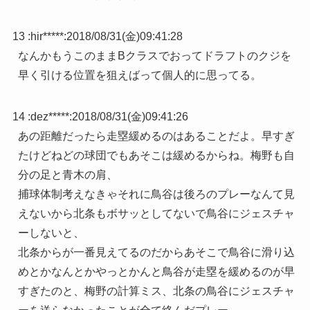
13 :
hir*****
:
2018/08/31(金)09:41:28
なんかもうこのままBクラスでおってドラフトのクジを
早く引ける位置を狙えばって個人的に思ってる。
14 :
dez*****
:
2018/08/31(金)09:41:26
あの距離だったら走塁緩めるのはあることだよ。早すぎ
たけどねどの球団でもあそこは緩めるからね。梅野も自
分の足と青木の肩、
捕球体制考えなきゃそれに鳥谷は後ろのプレーなんて見
えないから北条もボサッとしてないで鳥谷にジェスチャ
ーしないと、
北条からが一番見えてるのだからあそこで鳥谷に滑り込
めとかなんとかやっとかんと鳥谷が走塁を緩めるのが早
すぎたのと、梅野の計算ミス、北条の鳥谷にジェスチャ