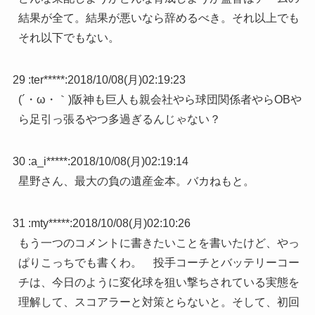
結果が全て。結果が悪いなら辞めるべき。それ以上でも
それ以下でもない。
29 :
ter*****
:
2018/10/08(月)02:19:23
(´・ω・｀)阪神も巨人も親会社やら球団関係者やらOBや
ら足引っ張るやつ多過ぎるんじゃない？
30 :
a_i*****
:
2018/10/08(月)02:19:14
星野さん、最大の負の遺産金本。バカねもと。
31 :
mty*****
:
2018/10/08(月)02:10:26
もう一つのコメントに書きたいことを書いたけど、やっ
ぱりこっちでも書くわ。 投手コーチとバッテリーコー
チは、今日のように変化球を狙い撃ちされている実態を
理解して、スコアラーと対策とらないと。そして、初回