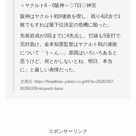
＜ヤクルト6－0阪神＞◇7日◇神宮
阪神はヤクルト戦9連敗を喫し、残り4試合で1
敗でもすれば最下位決定の危機に陥った。
先発岩貞が2回までに4失点し、打線も5安打で
完封負け。金本知憲監督はヤクルト戦の連敗
について「う～ん…。原因はいろいろあると
思うけど、何とかしないとね、明日、本当
に」と厳しい表情だった。
引用元: https://headlines.yahoo.co.jp/hl?a=20181007-
00355339-nksports-base
スポンサーリンク