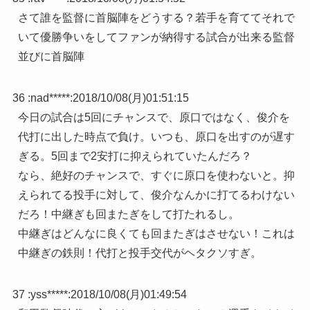
さて誰を監督に首脳陣をどうする？若手を育ててそれで
いて優勝争いをしてファンが納得する試合が出来る監督
並びに首脳陣
36 :
nad*****
:
2018/10/08(月)01:51:15
今日の試合は5回にチャンスで、原口ではなく、俊介を
代打に出した時点で負け。いつも、原口を出すのが遅す
ぎる。5回まで2安打に抑えられていたんだろ？
なら、絶好のチャンスで、すぐに原口を使わないと。抑
えられてる投手に対して、俊介なんかに打てるわけない
だろ！中継ぎも回またぎをして打たれるし。
中継ぎはどんなに良くても回またぎはさせない！これは
中継ぎの鉄則！代打と投手交代がヘタクソすぎ。
37 :
yss*****
:
2018/10/08(月)01:49:54