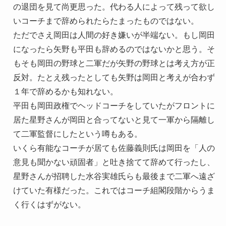
の退団を見て尚更思った。代わる人によって残って欲し
いコーチまで辞められたらたまったものではない。
ただでさえ岡田は人間の好き嫌いが半端ない。もし岡田
になったら矢野も平田も辞めるのではないかと思う。そ
もそも岡田の野球と二軍だが矢野の野球とは考え方が正
反対。たとえ残ったとしても矢野は岡田と考えが合わず
１年で辞めるかも知れない。
平田も岡田政権でヘッドコーチをしていたがフロントに
居た星野さんが岡田と合ってないと見て一軍から隔離し
て二軍監督にしたという噂もある。
いくら有能なコーチが居ても佐藤義則氏は岡田を「人の
意見も聞かない頑固者」と吐き捨てて辞めて行ったし、
星野さんが招聘した水谷実雄氏らも最後まで二軍へ遠ざ
けていた有様だった。これではコーチ組閣段階からうま
く行くはずがない。