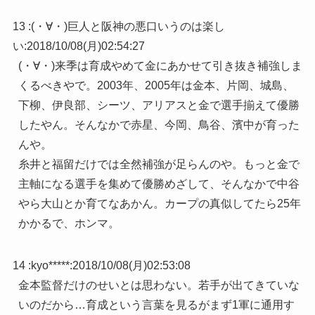
13 :
(・∀・)巨人と阪神の悪口いうのは楽し
い
:
2018/10/08(月)02:54:27
(・∀・)来季は育成やめて金にあかせて引き抜き補強しま
くるべきやで。2003年、2005年は金本、片岡、城島、
下柳、伊良部、シーツ、アリアスと金で選手揃えて優勝
したやん。そんなかで赤星、今岡、鳥谷、濱中が育った
んや。
糸井と福留だけでは全然補強が足らんのや。もっと金で
主軸になる選手を集めて優勝めざして、そんなかで中谷
やら大山とか育てなあかん。カープの真似してたら25年
かかるで、ホンマ。
14 :
kyo*****
:
2018/10/08(月)02:53:08
金本監督だけのせいとは思わない。若手が出てきていな
いのだから…育成という言葉を見るがまず1軍に通用す