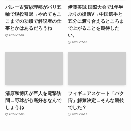
バレー古賀紗理那がパリ五
伊藤美誠 国際大会で1年半
輪で現役引退→やめてもこ
ぶりの復活V→中国選手と
こまでの功績で解説者の仕
五分に渡り合えるところま
事とかはあるだろうね
で上がることを期待した
い。
2024-07-09
2024-07-08
清原和博氏が巨人を電撃訪
フィギュアスケート「バク
問→野球が心底好きなんで
宙」解禁決定→そんな競技
しょうね
でした？
2024-07-06
2024-06-14