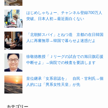
はじめしゃちょー、チャンネル登録700万人
突破。日本人初→最近面白くない
「北朝鮮スパイ」とねつ造 京都の在日韓国
人に再審無罪→韓国で暮らせよ迷惑だよ
徐敬徳教授「Ｊリーグの試合での旭日旗応援
中断せよ」→病院での検査を要請します
皇位継承「女系容認を」 自民・甘利氏→個
人的には「男系女性天皇」が先
カテゴリー