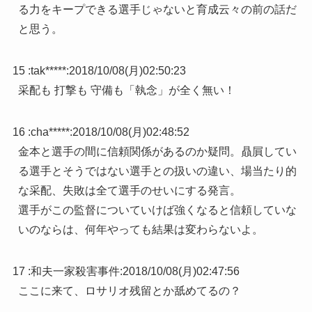
る力をキープできる選手じゃないと育成云々の前の話だ
と思う。
15 :
tak*****
:
2018/10/08(月)02:50:23
采配も 打撃も 守備も「執念」が全く無い！
16 :
cha*****
:
2018/10/08(月)02:48:52
金本と選手の間に信頼関係があるのか疑問。贔屓してい
る選手とそうではない選手との扱いの違い、場当たり的
な采配、失敗は全て選手のせいにする発言。
選手がこの監督についていけば強くなると信頼していな
いのならは、何年やっても結果は変わらないよ。
17 :
和夫一家殺害事件
:
2018/10/08(月)02:47:56
ここに来て、ロサリオ残留とか舐めてるの？