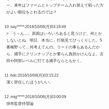
一。来年はファームとトップチーム入れ替えて戦った方
がよい順位をとれるのでは？
10 :
say*****
:
2018/10/08(月)03:18:49
>「う～ん…。原因はいろいろあると思うけど、何とか
しないとね、明日、本当に」打順見てびっくりした。5
番梅野って…何考えてんの。リードの事もあるんだか
ら、捕手にクリンナップとか要らん負担かけんなよ。古
田や阿部レベルに打てる捕手ならともかく。
11 :
hdc
:
2018/10/08(月)03:15:22
潔く辞任したほうがいい。
12 :
mig*****
:
2018/10/08(月)03:00:09
掛布監督待望論