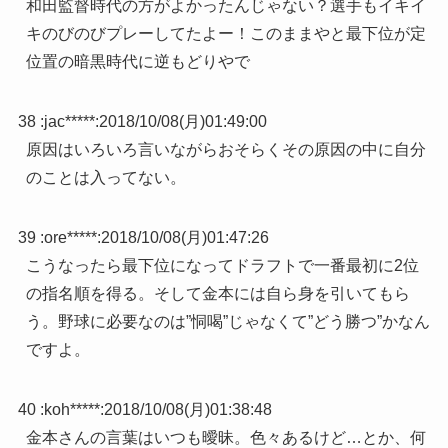
和田監督時代の方がよかったんじゃない？選手もイキイ
キのびのびプレーしてたよー！このままやと最下位が定
位置の暗黒時代に逆もどりやで
38 :
jac*****
:
2018/10/08(月)01:49:00
原因はいろいろ言いながらおそらくその原因の中に自分
のことは入ってない。
39 :
ore*****
:
2018/10/08(月)01:47:26
こうなったら最下位になってドラフトで一番最初に2位
の指名順を得る。そして金本には自ら身を引いてもら
う。野球に必要なのは”恫喝”じゃなくて”どう勝つ”かなん
ですよ。
40 :
koh*****
:
2018/10/08(月)01:38:48
金本さんの言葉はいつも曖昧。色々あるけど…とか、何