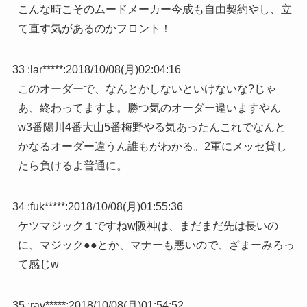
こんな時こそのムードメーカー今成も自由契約やし、立
て直す気があるのかフロント！
33 :
lar*****
:
2018/10/08(月)02:04:16
このオーダーで、なんとかしないといけないな?じゃ
あ、終わってますよ。勝つ気のオーダー違いますやん
w3番陽川4番大山5番梅野やる気あったんこれでなんと
かなるオーダー違うん誰もがわかる。2軍にメッセ貸し
たら負けるよ普通に。
34 :
fuk*****
:
2018/10/08(月)01:55:36
ケツマジック１ですねw阪神は、まだまだ先は長いの
に、マジック●●とか、マナーも悪いので、ざまーみろっ
て感じw
35 :
rav*****
:
2018/10/08(月)01:54:52