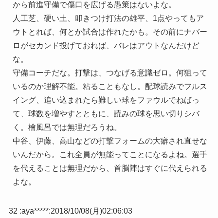
から前進守備で傷口を広げる愚策はないよな。
人工芝、硬い土、叩きつけ打法の雄平、1点やってもア
ウトとれば、何とか試合は作れたかも。その前にナバー
ロがセカンド投げておれば、バレはアウトなんだけど
な。
守備コーチだな。打撃は、つなげる意識ゼロ。何狙って
いるのか理解不能。粘ることもなし。配球読みでフルス
イング、追い込まれたら難しい球をファウルでねばっ
て、球数を増やすとともに、読みの球を思い切りシバ
く。檜風呂では無理だろうね。
中谷、伊藤、高山などの打撃フォームの大癖され直せな
いんだから。これ全員が無能ってことになるよね。選手
を代えることは無理だから、首脳陣はすぐに代えられる
よな。
32 :
aya*****
:
2018/10/08(月)02:06:03