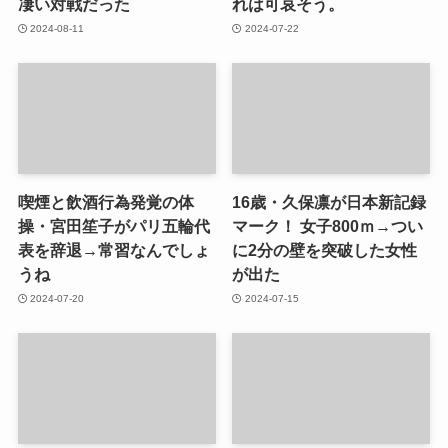
凄い対戦だった
れは可哀そう。
2024-08-11
2024-07-22
喫煙と飲酒行為発覚の体
16歳・久保凛が日本新記録
操・宮田笙子がパリ五輪代
マーク！ 女子800ｍ→つい
表を辞退→常習なんでしょ
に2分の壁を突破した女性
うね
が出た
2024-07-20
2024-07-15