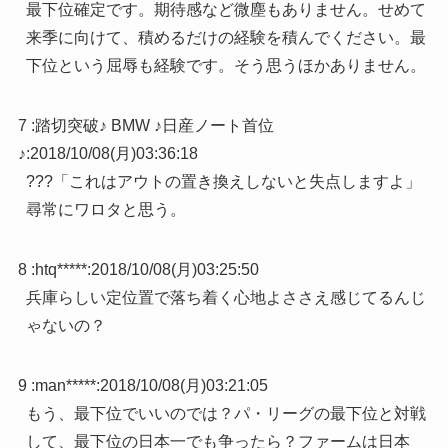
最下位確定です。期待感など微塵もありません。せめて
来季に向けて、積めるだけの経験を積んでください。最
下位という屈辱も経験です。そう思うほかありません。
7 :
踏切突破♪ BMW ♪日産ノート首位
♪
:
2018/10/08(月)03:36:18
???「これはアウトの置き換えしないと失点しますよ」
尋常にワロタと思う。
8 :
htq*****
:
2018/10/08(月)03:25:50
兵庫らしい定位置で落ち着く心地よささえ感じてるんじ
ゃないの？
9 :
man*****
:
2018/10/08(月)03:21:05
もう、最下位でいいのでは？パ・リーグの最下位と対戦
して、最下位の日本一でも争ったら？ファームは日本