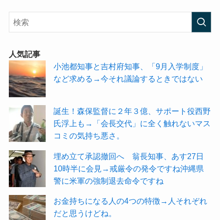
人気記事
小池都知事と吉村府知事、「9月入学制度」
など求める→今それ議論するときではない
誕生！森保監督に２年３億、サポート役西野
氏浮上も→「会長交代」に全く触れないマス
コミの気持ち悪さ。
埋め立て承認撤回へ 翁長知事、あす27日
10時半に会見→戒厳令の発令ですね沖縄県
警に米軍の強制退去命令ですね
お金持ちになる人の4つの特徴→人それぞれ
だと思うけどね。