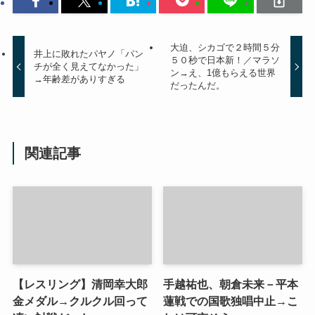
大迫、シカゴで２時間５分
井上に敗れたパヤノ「パン
５０秒で日本新！／マラソ
チが全く見えてなかった」
ン→え、1億もらえる世界
→年齢差がありすぎる
だったんだ。
関連記事
【レスリング】清岡幸大郎
手越祐也、朝倉未来－平本
金メダル→クルクル回って
蓮戦での国歌独唱中止→こ