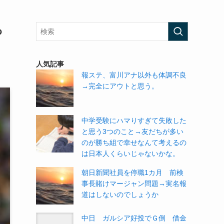
っ
人気記事
報ステ、富川アナ以外も体調不良
→完全にアウトと思う。
中学受験にハマりすぎて失敗した
と思う3つのこと→友だちが多い
のが勝ち組で幸せなんて考えるの
は日本人くらいじゃないかな。
朝日新聞社員を停職1カ月 前検
事長賭けマージャン問題→実名報
道はしないのでしょうか
中日 ガルシア好投でＧ倒 借金