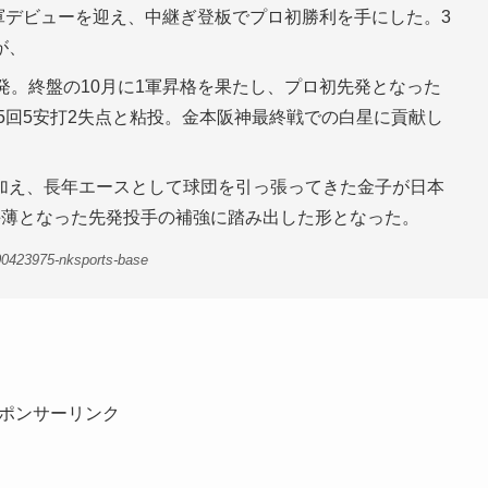
1軍デビューを迎え、中継ぎ登板でプロ初勝利を手にした。3
が、
発。終盤の10月に1軍昇格を果たし、プロ初先発となった
、5回5安打2失点と粘投。金本阪神最終戦での白星に貢献し
加え、長年エースとして球団を引っ張ってきた金子が日本
手薄となった先発投手の補強に踏み出した形となった。
00423975-nksports-base
ポンサーリンク