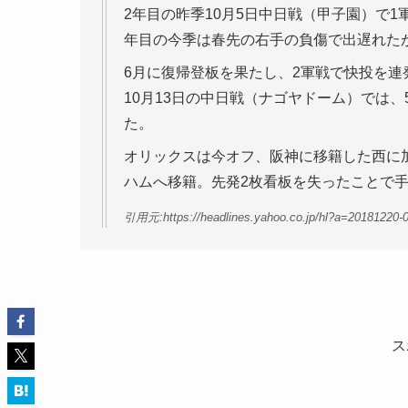
2年目の昨季10月5日中日戦（甲子園）で
年目の今季は春先の右手の負傷で出遅れた
6月に復帰登板を果たし、2軍戦で快投を連
10月13日の中日戦（ナゴヤドーム）では
た。
オリックスは今オフ、阪神に移籍した西に
ハムへ移籍。先発2枚看板を失ったことで
引用元:https://headlines.yahoo.co.jp/hl?a=20181220-
ス