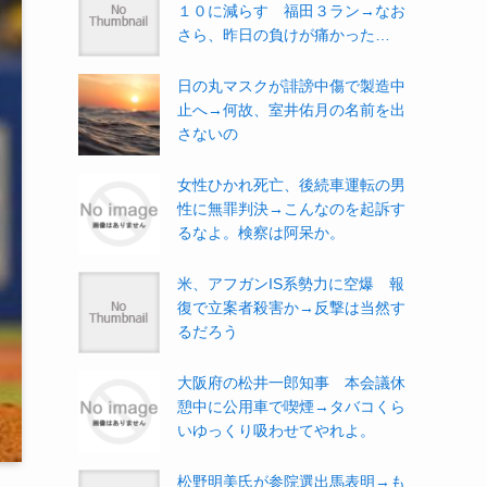
１０に減らす 福田３ラン→なお
さら、昨日の負けが痛かった…
日の丸マスクが誹謗中傷で製造中
止へ→何故、室井佑月の名前を出
さないの
女性ひかれ死亡、後続車運転の男
性に無罪判決→こんなのを起訴す
るなよ。検察は阿呆か。
米、アフガンIS系勢力に空爆 報
復で立案者殺害か→反撃は当然す
るだろう
大阪府の松井一郎知事 本会議休
憩中に公用車で喫煙→タバコくら
いゆっくり吸わせてやれよ。
松野明美氏が参院選出馬表明→も