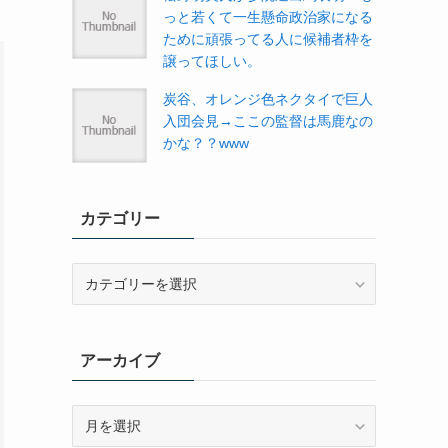
っと若くて一生懸命政治家になる
ために頑張ってる人に候補者枠を
譲ってほしい。
炭谷、オレンジ色ネクタイで巨人
入団会見→ここの監督は馬鹿なの
かな？？www
カテゴリー
カ
テ
ゴ
リ
アーカイブ
ー
ア
ー