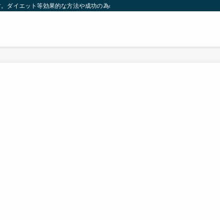
す。ダイエット等効果的な方法や成功の為の秘訣等。太ったり悩んでいる方々が簡