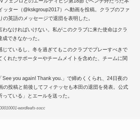
VVフェンロとのエールディビジ第18節でベンチ外だった本
ター（@kskgroup2017）へ動画を投稿。クラブのファ
まりの英語のメッセージで退団を表明した。
言わなければいけない。私がこのクラブに来た使命はクラ
達成できなかった。
感じているし、冬を過ぎてもこのクラブでプレーすべきで
てくれたサポーターやチームメイトを含めた、チームに関
ou again! Thank you.」で締めくくられ、24日夜の
動画の投稿と前後してフィテッセも本田の退団を発表。公式
祈っている」とエールを送った。
00010001-wordleafs-socc