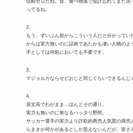
信頼ゼロだね。昔、食べ物屋で会計忘れてまた戻
ってるね。
2.
もう、ずいぶん前からこういう人だと分かってい
からは実力無いのに話術であたかも凄い人物のよ
手としては何処においても不要です。
3.
マジョルカならセビおじと同じくらいできるんじ
4.
居丈高でわがまま…ほんとその通り。
実力も無いのに単なるハッタリ野郎。
サッカー選手の実力より詐欺的商売人気質の商売
らまきか何かがあるとしか思えないんだが、皆さ