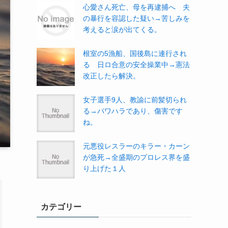
心愛さん死亡、母を再逮捕へ 夫
の暴行を容認した疑い→苦しみを
考えると涙が出てくる。
根室の5漁船、国後島に連行され
る 日ロ合意の安全操業中→憲法
改正したら解決。
女子選手9人、教諭に前髪切られ
る→パワハラであり、傷害です
ね。
元悪役レスラーのキラー・カーン
が急死→全盛期のプロレス界を盛
り上げた１人
カテゴリー