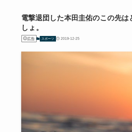
電撃退団した本田圭佑のこの先は
しょ。
広告
2019-12-25
スポーツ