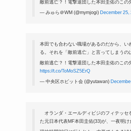
敵前逃亡？！電撃退団した本田圭佑のこの先
— みゅら＠WM (@mymjogi)
December 25,
本田でも合わない職場があるのだから、い
る。それを「敵前逃亡」と言ってしまうの
敵前逃亡？！電撃退団した本田圭佑のこの先は
https://t.co/ToMoSZ5ErQ
— 中央区ホビット会 (@yutawan)
December
オランダ・エールディビジのフィテッセを
た元日本代表MF本田圭佑(33)が、一夜明