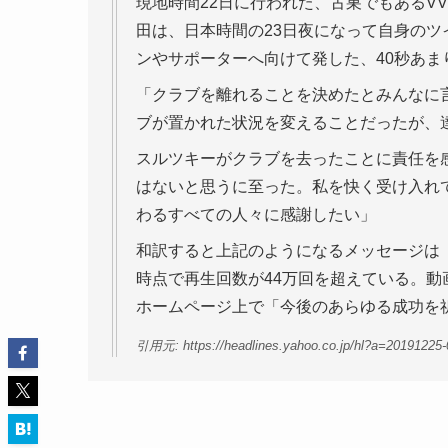
現地時間22日に行われた、古巣でもあるV
田は、日本時間の23日夜になって自身のツイッ
ンやサポーターへ向けて発した、40秒あ
「クラブを離れることを決めたとみんなに
ブが置かれた状況を変えることだったが、
スルツキーがクラブを去ったことに責任を
はないと思うに至った。私を快く受け入れ
わるすべての人々に感謝したい」
和訳すると上記のようになるメッセージは「See y
時点で再生回数が44万回を超えている。
ホームページ上で「今後のあらゆる成功を
引用元: https://headlines.yahoo.co.jp/hl?a=20191225-