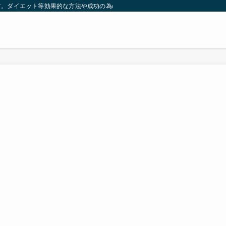
す。ダイエット等効果的な方法や成功の為の秘訣等。太ったり悩んでいる方々が簡