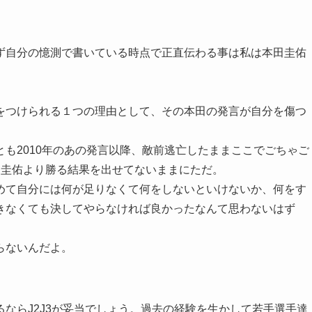
ず自分の憶測で書いている時点で正直伝わる事は私は本田圭佑
をつけられる１つの理由として、その本田の発言が自分を傷つ
も2010年のあの発言以降、敵前逃亡したままここでごちゃご
田圭佑より勝る結果を出せてないままにただ。
めて自分には何が足りなくて何をしないといけないか、何をす
きなくても決してやらなければ良かったなんて思わないはず
らないんだよ。
ならJ2J3が妥当でしょう。過去の経験を生かして若手選手達