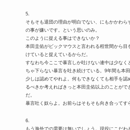
5.
そもそも退団の理由が明白でない、にもかかわら
の事が嫌いです。という思いのみ。
このように捉える事はできないか？
本田圭佑がビックマウスと言われる程世間から目
けていると捉えているからだ。
すなわち今ここで暴言しか吐けない連中は少なくと
ちゃ下らない暴言を吐き続けている。9年間も本
少しは認めてやれよ。何もできなくても相手を認
るべきか考えればきっと本田圭佑以上のことがで
だ。
暴言吐く奴らよ。お前らはそもそも向き合ってす
6.
もう海外での需要は無いでしょう。現役にこだわる