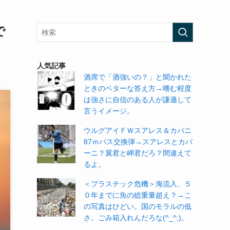
で
人気記事
酒席で「酒強いの？」と聞かれた
ときのベターな答え方→嗜む程度
は強さに自信のある人が謙遜して
言うイメージ。
ウルグアイＦＷスアレス＆カバニ
87ｍパス交換弾→スアレスとカバ
ーニ？翼君と岬君だろ？間違えて
るよ。
＜プラスチック危機＞海流入、５
０年までに魚の総重量超え？→こ
の写真はひどい。国のモラルの低
さ。ごみ箱入れんだろな(^_^;)。