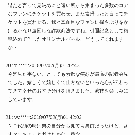
退だと言って見納めにと遠い所から集まった多数のコア
なファンにチケットを買わせ、また復帰したと言ってチ
ケットを買わせる。我々真面目なファンに揺さぶりをか
けるかなり遠回しな詐欺商法ですね。引退記念として精
魂込めて作ったオリジナルパネル、どうしてくれます
か？
20 :
rei*****
:
2018/07/02(月)01:42:43
今迄見た事ない、とっても素敵な笑顔が最高の記者会見
でした。嬉しくて嬉しくて仕方ないといった心が伝わっ
てきて幸せのおすそ分けを頂きました。演技を楽しみに
しています。
21 :
iwa*****
:
2018/07/02(月)01:42:03
２０代頭の時は男の自分から見ても男前だったけど、さ
すがにちょっと老けたかな。残念。