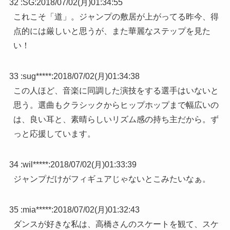
32 :
SG
:
2018/07/02(月)01:34:55
これこそ「道」。ジャンプの敷居が上がってる昨今、得
点的には厳しいと思うが、また華麗なステップを見た
い！
33 :
sug*****
:
2018/07/02(月)01:34:38
この人ほど、音楽に同調した演技をする選手はいないと
思う。選曲もクラシックからヒップホップまで幅広いの
は、良い耳と、素晴らしいリズム感の持ち主だから。ず
っと応援しています。
34 :
wil*****
:
2018/07/02(月)01:33:39
ジャンプだけがフィギュアじゃないとこみたいなぁ。
35 :
mia*****
:
2018/07/02(月)01:32:43
ダンスが好きな私は、高橋さんのスケートを観て、スケ