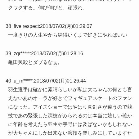
クワクする。伸び伸びと、頑張れ。
38 :
five respect
:
2018/07/02(月)01:29:07
一度きりの人生やから納得いくまで好きにやればいい
39 :
zqr*****
:
2018/07/02(月)01:28:16
亀田興毅とダブるなぁ。
40 :
u_m*****
:
2018/07/02(月)01:26:44
羽生選手は確かに素晴らしいが私は大ちゃんの何とも言
えないあのオーラが好きでフィギュアスケートのファン
になった。アイスショーではやはり真剣さが違うので競
技であの緊張した演技がみられるのは本当に嬉しい確か
に年齢を考えたら羽生や宇野には及ばないかもしれない
が大ちゃんにしか出来ない演技を楽しみにしていますた