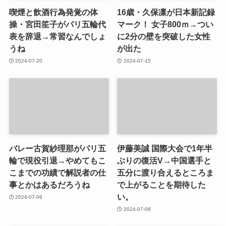
喫煙と飲酒行為発覚の体
16歳・久保凛が日本新記録
操・宮田笙子がパリ五輪代
マーク！ 女子800ｍ→つい
表を辞退→常習なんでしょ
に2分の壁を突破した女性
うね
が出た
2024-07-20
2024-07-15
バレー古賀紗理那がパリ五
伊藤美誠 国際大会で1年半
輪で現役引退→やめてもこ
ぶりの復活V→中国選手と
こまでの功績で解説者の仕
五分に渡り合えるところま
事とかはあるだろうね
で上がることを期待した
い。
2024-07-09
2024-07-08