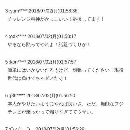
3 :
yam*****
:
2018/07/02(月)01:58:36
チャレンジ精神がかっこいい！応援してます！
4 :
odk*****
:
2018/07/02(月)01:58:17
やるなら黙ってやれよ！話題づくりが！
5 :
kon*****
:
2018/07/02(月)01:57:57
簡単にはいかないだろうけど、頑張ってください！現役
世代は負けてちゃダメだぞ！
6 :
j86*****
:
2018/07/02(月)01:56:50
本人がやりたいようにやれば良いさ。ただ、無能なフジ
テレビが乗っかって煽りすぎててウザい。
7 :
QＺ(｀_´)ゞ
:
2018/07/02(月)01:56:29