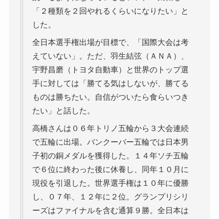
「２種類を２回やれるくらいになりたい」と
した。
全日本選手権出場が目標で、「国際大会は考
えていない」。ただ、羽生結弦（ＡＮＡ）、
宇野昌磨（トヨタ自動車）と世界のトップ選
手に対しては「勝てる気はしないが、勝てる
ものは勝ちたい。自信がついたら食らいつき
たい」と話した。
高橋さんは０６年トリノ五輪から３大会連続
で五輪に出場。バンクーバー五輪では日本男
子初の銅メダルを獲得した。１４年ソチ五輪
で６位に終わった後に休養し、同年１０月に
現役を引退した。世界選手権は１０年に優勝
し、０７年、１２年に２位。グランプリシリ
ーズはファイナルを含む通算９勝。全日本は