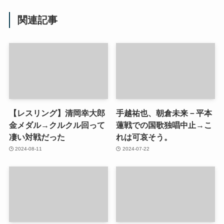
関連記事
【レスリング】清岡幸大郎
手越祐也、朝倉未来－平本
金メダル→クルクル回って
蓮戦での国歌独唱中止→こ
凄い対戦だった
れは可哀そう。
2024-08-11
2024-07-22