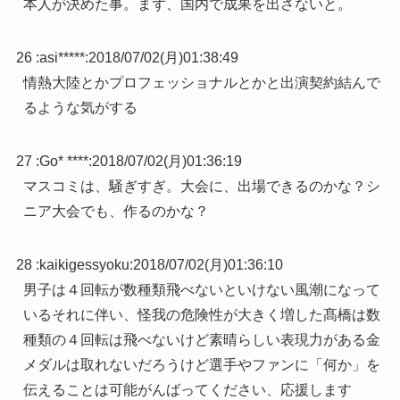
本人が決めた事。まず、国内で成果を出さないと。
26 :
asi*****
:
2018/07/02(月)01:38:49
情熱大陸とかプロフェッショナルとかと出演契約結んで
るような気がする
27 :
Go* ****
:
2018/07/02(月)01:36:19
マスコミは、騒ぎすぎ。大会に、出場できるのかな？シ
ニア大会でも、作るのかな？
28 :
kaikigessyoku
:
2018/07/02(月)01:36:10
男子は４回転が数種類飛べないといけない風潮になって
いるそれに伴い、怪我の危険性が大きく増した髙橋は数
種類の４回転は飛べないけど素晴らしい表現力がある金
メダルは取れないだろうけど選手やファンに「何か」を
伝えることは可能がんばってください、応援します