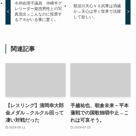
今井絵理子議員 沖縄半グ
那須川天心ＶＳ武尊は消滅
レリーダー疑惑男性との写
か→天心は早く世界で活躍
真流出→こんなのに投票す
して欲しい。
るアホがいる事に驚く。
関連記事
【レスリング】清岡幸大郎
手越祐也、朝倉未来－平本
金メダル→クルクル回って
蓮戦での国歌独唱中止→こ
凄い対戦だった
れは可哀そう。
2024-08-11
2024-07-22