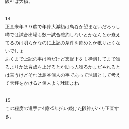
阪神は大損。
14.
正直来年３９歳で年俸大減額は鳥谷が望まないだろうし
噂では試合出場も数十試合確約しないとかなんとか衰え
てるのは明らかなのに上記の条件を飲めとか獲りたくな
いでしょ
あくまで上記の事は噂だけど支配下を１枠潰してまで獲
るよりかは育成を上げるとか助っ人獲るかまだやれると
は言うけどそれは鳥谷個人の事であって球団として考え
て天秤をかけると個人より球団よね
15.
この程度の選手に4億×5年払い続けた阪神がバカ正直す
ぎ。