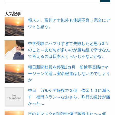
人気記事
報ステ、富川アナ以外も体調不良→完全にア
ウトと思う。
中学受験にハマりすぎて失敗したと思う3つ
のこと→友だちが多いのが勝ち組で幸せなん
て考えるのは日本人くらいじゃないかな。
朝日新聞社員を停職1カ月 前検事長賭けマ
ージャン問題→実名報道はしないのでしょう
か
中日 ガルシア好投でＧ倒 借金１０に減ら
す 福田３ラン→なおさら、昨日の負けが痛
かった…
日の丸マスクが誹謗中傷で製造中止へ→何