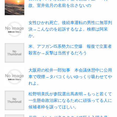
故、室井佑月の名前を出さないの
女性ひかれ死亡、後続車運転の男性に無罪判
決→こんなのを起訴するなよ。検察は阿呆
か。
米、アフガンIS系勢力に空爆 報復で立案者
殺害か→反撃は当然するだろう
大阪府の松井一郎知事 本会議休憩中に公用
車で喫煙→タバコくらいゆっくり吸わせてや
れよ。
松野明美氏が参院選出馬表明→もっと若くて
一生懸命政治家になるために頑張ってる人に
候補者枠を譲ってほしい。