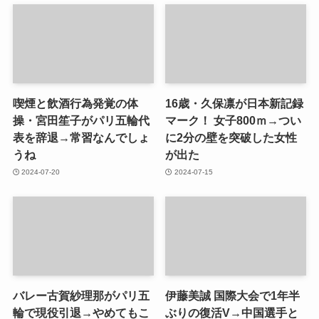
喫煙と飲酒行為発覚の体
16歳・久保凛が日本新記録
操・宮田笙子がパリ五輪代
マーク！ 女子800ｍ→つい
表を辞退→常習なんでしょ
に2分の壁を突破した女性
うね
が出た
2024-07-20
2024-07-15
バレー古賀紗理那がパリ五
伊藤美誠 国際大会で1年半
輪で現役引退→やめてもこ
ぶりの復活V→中国選手と