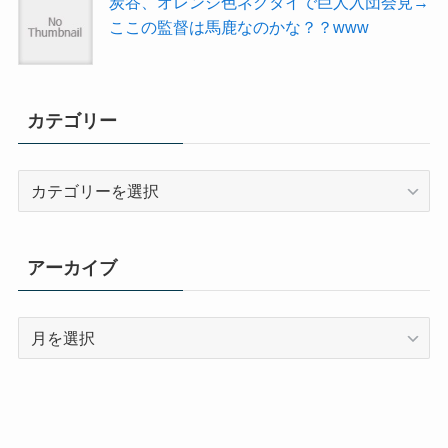
炭谷、オレンジ色ネクタイで巨人入団会見→
ここの監督は馬鹿なのかな？？www
カテゴリー
カ
テ
ゴ
リ
アーカイブ
ー
ア
ー
カ
イ
ブ