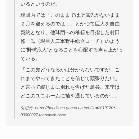
いるというのだ。
球団内では「このままでは所属先がないまま
２月を迎えるのでは…」とかつて巨人を自由
契約となり、他球団への移籍を目指した村田
修一氏（現巨人二軍野手総合コーチ）のよう
に“野球浪人”となることを心配する声も上がっ
ている。
「この先どうなるかは分からないですが、こ
れまでやってきたことを信じて頑張りたい」
と言って縦じまに別れを告げた鳥谷。来季は
どこのユニホームに袖を通しているのか…。
引用元: https://headlines.yahoo.co.jp/hl?a=20191205-
00000027-tospoweb-base