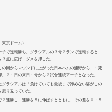
、東京ドーム）
ーチで逆転勝ち。グラシアルの３号２ランで逆転すると、
を３点に広げ、ダメを押した。
この回からマウンドに上がった日本ハムの浦野から、１死
弾。２１日の来日１号から２試合連続アーチとなった。
たグラシアルは「負けていても最後まで諦めない姿がこの
を振り返っていた。
で２連勝し、連勝を５に伸ばすとともに、その差を０・５