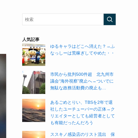
人気記事
ゆるキャラはどこへ消えた？→ふ
なっしーは荒稼ぎしてやめた・・
市民から批判500件超 北九州市
議会“海外視察”廃止へ→ついでに
無駄な政務活動費の廃止も…
あるごめとりい、TBSを2年で退
社したユーチューバーの正体→ク
リエイターとしても経営者として
も有能だったんだろう
ススキノ感染店のリスト流出 保