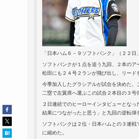
「日本ハム６－９ソフトバンク」（２２日
ソフトバンクが１点を追う九回、２本のア
松田にも２４号２ランが飛び出し、リード
今季加入したグラシアルが試合を決めた。
二塁で左翼席へ運ぶこの試合２本目の３号
２日連続でのヒーローインタビューとなっ
結果につながったと思う」と九回の逆転弾
ソフトバンクは２位・日本ハムとの３連戦
に縮めた。