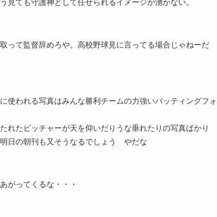
う見ても守護神として任せられるイメージが湧かない。
責任取って監督辞めろや。高校野球見に言ってる場合じゃねーだ
に使われる写真はみんな勝利チームの力強いバッティングフォ
打たれたピッチャーが天を仰いだりうな垂れたりの写真ばかり
明日の朝刊も又そうなるでしょう やだな
あがってくるな・・・