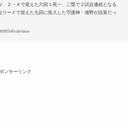
が、２－４で迎えた六回１死一、二塁で２試合連続となる
点リードで迎えた九回に投入した守護神・浦野が誤算だっ
00000140-dal-base
ポンサーリンク