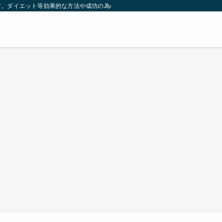
す。ダイエット等効果的な方法や成功の為の秘訣等。太ったり悩んでいる方々が簡