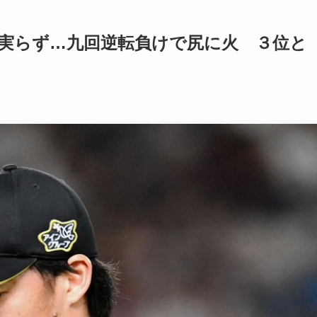
ン実らず…九回逆転負けで尻に火 ３位と