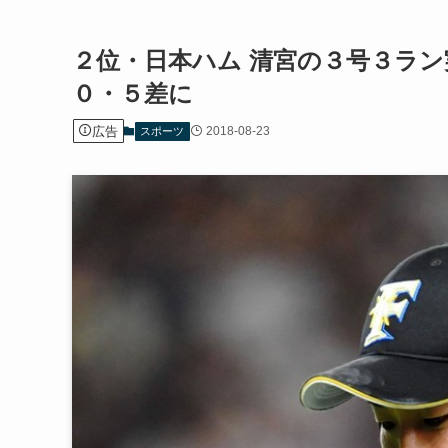
２位・日本ハム 清宮の３号３ラ
０・５差に
広告
2018-08-23
スポーツ