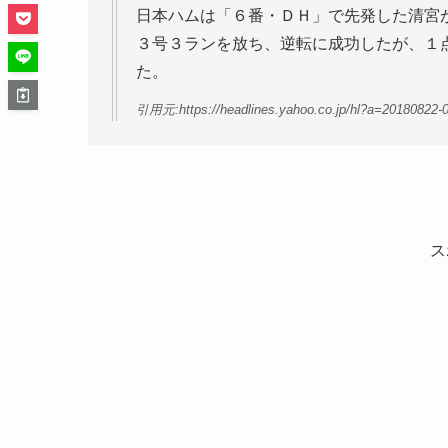
日本ハムは「６番・ＤＨ」で先発した清宮
３号３ランを放ち、逆転に成功したが、１
た。
引用元:https://headlines.yahoo.co.jp/hl?a=20180822-
ス