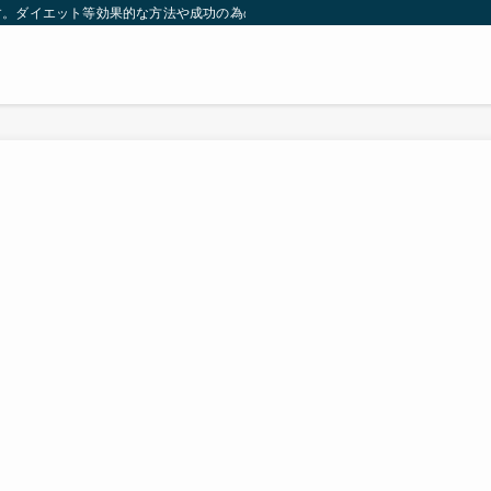
す。ダイエット等効果的な方法や成功の為の秘訣等。太ったり悩んでいる方々が簡