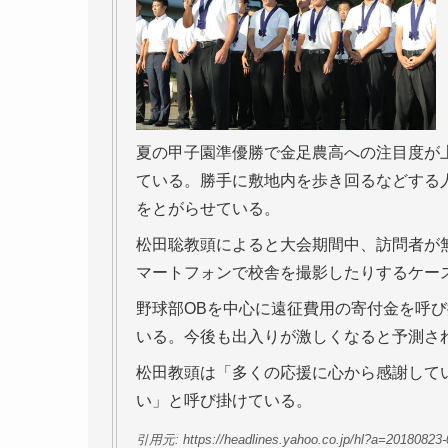
夏の甲子園準優勝で金足農高への注目度が
ている。勝手に敷地内を歩き回るなどする
をとがらせている。
松田聡教頭によると大会期間中、訪問者が
マートフォンで校舎を撮影したりするケー
野球部OBを中心に遠征費用の寄付金を呼
いる。今後も出入りが激しくなると予測さ
松田教頭は「多くの応援に心から感謝して
い」と呼び掛けている。
引用元: https://headlines.yahoo.co.jp/hl?a=20180823