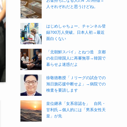
お金持ちになる人の4つの特徴→
人それぞれだと思うけどね。
はじめしゃちょー、チャンネル登
録700万人突破。日本人初→最近
面白くない
「北朝鮮スパイ」とねつ造 京都
の在日韓国人に再審無罪→韓国で
暮らせよ迷惑だよ
徐敬徳教授「Ｊリーグの試合での
旭日旗応援中断せよ」→病院での
検査を要請します
皇位継承「女系容認を」 自民・
甘利氏→個人的には「男系女性天
皇」が先