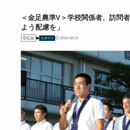
＜金足農準V＞学校関係者、訪問
よう配慮を」
広告
2018-08-23
スポーツ