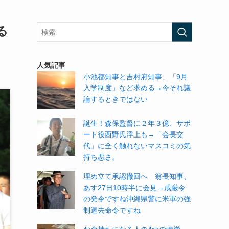
る
人気記事
小池都知事と吉村府知事、「9月
入学制度」など求める→今それ議
論するときではない
誕生！森保監督に２年３億、サポ
ート役西野氏浮上も→「会長交
代」に全く触れないマスコミの気
持ち悪さ。
埋め立て承認撤回へ 翁長知事、
あす27日10時半に会見→戒厳令
の発令ですね沖縄県警に米軍の強
制退去命令ですね