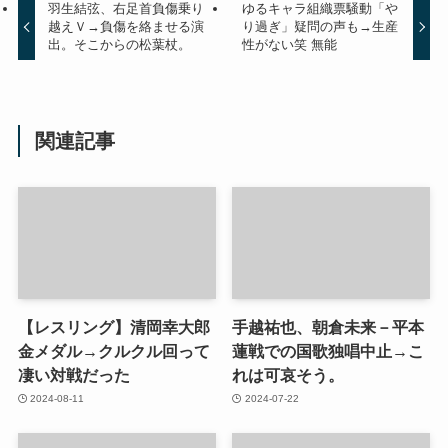
羽生結弦、右足首負傷乗り
ゆるキャラ組織票騒動「や
越えＶ→負傷を絡ませる演
り過ぎ」疑問の声も→生産
出。そこからの松葉杖。
性がない笑 無能
関連記事
【レスリング】清岡幸大郎
手越祐也、朝倉未来－平本
金メダル→クルクル回って
蓮戦での国歌独唱中止→こ
凄い対戦だった
れは可哀そう。
2024-08-11
2024-07-22