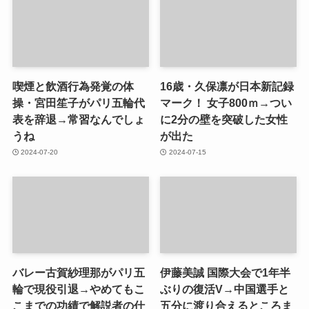
喫煙と飲酒行為発覚の体
16歳・久保凛が日本新記録
操・宮田笙子がパリ五輪代
マーク！ 女子800ｍ→つい
表を辞退→常習なんでしょ
に2分の壁を突破した女性
うね
が出た
2024-07-20
2024-07-15
バレー古賀紗理那がパリ五
伊藤美誠 国際大会で1年半
輪で現役引退→やめてもこ
ぶりの復活V→中国選手と
こまでの功績で解説者の仕
五分に渡り合えるところま