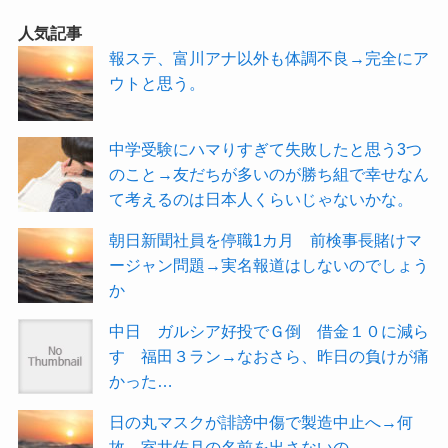
人気記事
報ステ、富川アナ以外も体調不良→完全にア
ウトと思う。
中学受験にハマりすぎて失敗したと思う3つ
のこと→友だちが多いのが勝ち組で幸せなん
て考えるのは日本人くらいじゃないかな。
朝日新聞社員を停職1カ月 前検事長賭けマ
ージャン問題→実名報道はしないのでしょう
か
中日 ガルシア好投でＧ倒 借金１０に減ら
す 福田３ラン→なおさら、昨日の負けが痛
かった…
日の丸マスクが誹謗中傷で製造中止へ→何
故、室井佑月の名前を出さないの