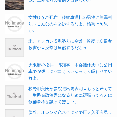
女性ひかれ死亡、後続車運転の男性に無罪判
決→こんなのを起訴するなよ。検察は阿呆
か。
米、アフガンIS系勢力に空爆 報復で立案者
殺害か→反撃は当然するだろう
大阪府の松井一郎知事 本会議休憩中に公用
車で喫煙→タバコくらいゆっくり吸わせてや
れよ。
松野明美氏が参院選出馬表明→もっと若くて
一生懸命政治家になるために頑張ってる人に
候補者枠を譲ってほしい。
炭谷、オレンジ色ネクタイで巨人入団会見→