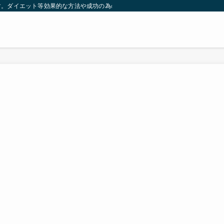
す。ダイエット等効果的な方法や成功の為の秘訣等。太ったり悩んでいる方々が簡