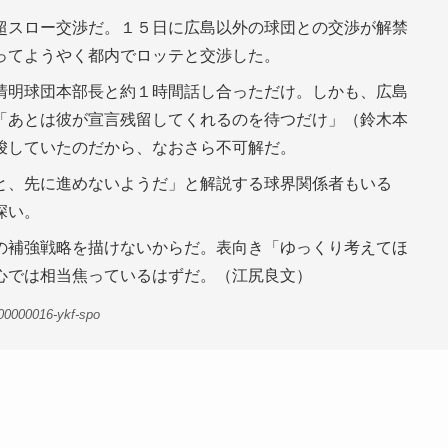
超スロー交渉だ。１５日に広島以外の球団との交渉が解禁
ってようやく都内でロッテと交渉した。
清明球団本部長と約１時間話し合っただけ。しかも、広島
「あとは彼が宣言残留してくれるのを待つだけ」（鈴木本
唆していたのだから、なおさら不可解だ。
と、先に進めないようだ」と解説する球界関係者もいる
深い。
の補強戦略を描けないからだ。表向き「ゆっくり考えてほ
心では相当焦っているはずだ。（江尻良文）
00000016-ykf-spo