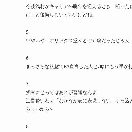
今後浅村がキャリアの晩年を迎えるとき、断った
ば…と後悔しないといいけどね。
5.
いやいや、オリックス堂々とご立腹だったじゃん
6.
まっさらな状態でFA宣言した人と､暗にもう手が
7.
浅村にとってはあれが普通なんよ
辻監督いわく「なかなか表に表現しない、引っ込
らしいからｗ
8.