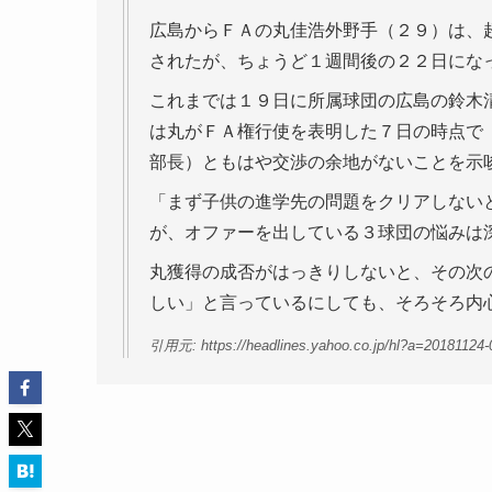
広島からＦＡの丸佳浩外野手（２９）は、
されたが、ちょうど１週間後の２２日にな
これまでは１９日に所属球団の広島の鈴木
は丸がＦＡ権行使を表明した７日の時点で
部長）ともはや交渉の余地がないことを示
「まず子供の進学先の問題をクリアしない
が、オファーを出している３球団の悩みは
丸獲得の成否がはっきりしないと、その次
しい」と言っているにしても、そろそろ内
引用元: https://headlines.yahoo.co.jp/hl?a=20181124-