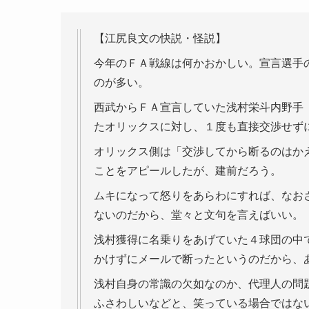
【江尻良文の快説・怪説】
今年のＦＡ戦線は何かおかしい。宣言選手
のが多い。
西武からＦＡ宣言していた浅村栄斗内野手
たオリックスに対し、１度も直接交渉せず
オリックス側は「交渉してから断るのはか
ことをアピールしたが、建前だろう。
ムキになって怒りをあらわにすれば、なお
ないのだから、堂々と文句を言えばいい。
浅村獲得に名乗りをあげていた４球団の中
かけずにメールで断ったというのだから、
浅村自身の常識の欠如なのか、代理人の問
ふさわしいなどと、笑っている場合ではな