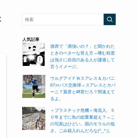
は
人気記事
酒席で「酒強いの？」と聞かれた
ときのベターな答え方→嗜む程度
は強さに自信のある人が謙遜して
言うイメージ。
ウルグアイＦＷスアレス＆カバニ
87ｍパス交換弾→スアレスとカバ
ーニ？翼君と岬君だろ？間違えて
るよ。
＜プラスチック危機＞海流入、５
０年までに魚の総重量超え？→こ
の写真はひどい。国のモラルの低
さ。ごみ箱入れんだろな(^_^;)。