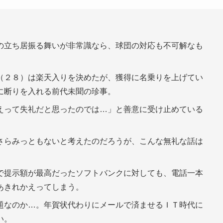
の立ち居振る舞いが非常識なら、球団の対応も不可解なも
（２８）は楽天入りを決めたが、獲得に名乗りを上げてい
に断りを入れる前代未聞の珍事。
えって失礼だと思ったのでは…」と善意に受け止めている
さらみっともないと考えたのだろうが、こんな無礼な話は
で提示額が最高だったソフトバンクに対しても、電話一本
あきれかえってしまう。
題なのか…。年賀状代わりにメールで済ませるＩＴ時代に
い。