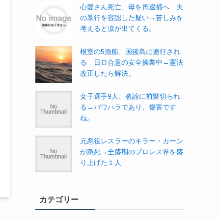
心愛さん死亡、母を再逮捕へ 夫
の暴行を容認した疑い→苦しみを
考えると涙が出てくる。
根室の5漁船、国後島に連行され
る 日ロ合意の安全操業中→憲法
改正したら解決。
女子選手9人、教諭に前髪切られ
る→パワハラであり、傷害です
ね。
元悪役レスラーのキラー・カーン
が急死→全盛期のプロレス界を盛
り上げた１人
カテゴリー