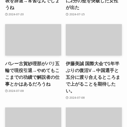
表を辞退→常習なんでしょ
に2分の壁を突破した女性
うね
が出た
2024-07-20
2024-07-15
バレー古賀紗理那がパリ五
伊藤美誠 国際大会で1年半
輪で現役引退→やめてもこ
ぶりの復活V→中国選手と
こまでの功績で解説者の仕
五分に渡り合えるところま
事とかはあるだろうね
で上がることを期待した
い。
2024-07-09
2024-07-08