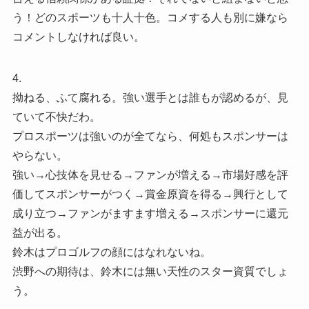
う！どのスポーツも十人十色。コメする人も別に嫌なら
コメントしなければ良い。
4.
拗ねる、ふて腐れる。強い選手とは誰もが認めるが、見
ていて不快だわ。
プロスポーツは強いのが全てなら、何処もスポンサーは
やらない。
強い→心技体を見せる→ファンが増える→市場好感を評
価してスポンサーがつく→賞金原資を得る→興行として
成り立つ→ファンがますます増える→スポンサーに還元
益が出る。
鈴木はプロゴルフの顔にはなれないね。
渋野への期待は、鈴木には無い天性のスター資質でしょ
う。