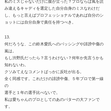
私のミスじゃないだけに腹が立った？プロならば風を読
み違えるキャディを選定した自分自身のミスなわけだ
し、もっと言えばプロフェッショナルであれば自分のシ
ョットには自分自身で責任を持つべき。
13.
何だろうな、この鈴木愛氏へのバッシングや誹謗中傷の
嵐は。
もし渋野氏だったら？言うわけない？何年か先言うかも
知れないわ。
クソみてえなコメントばっかに反吐が出る。
全く同感です。これだけの誹謗中傷、５年プロで第一線
の
選手と１年の選手比べないで。
私は愛ちゃんのプロとしてのあのパターの大ファンで
す。