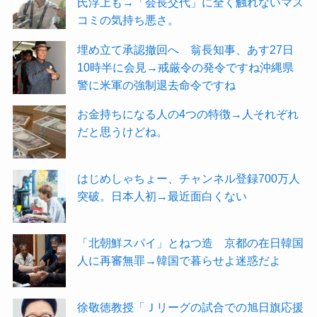
氏浮上も→「会長交代」に全く触れないマス
コミの気持ち悪さ。
埋め立て承認撤回へ 翁長知事、あす27日
10時半に会見→戒厳令の発令ですね沖縄県
警に米軍の強制退去命令ですね
お金持ちになる人の4つの特徴→人それぞれ
だと思うけどね。
はじめしゃちょー、チャンネル登録700万人
突破。日本人初→最近面白くない
「北朝鮮スパイ」とねつ造 京都の在日韓国
人に再審無罪→韓国で暮らせよ迷惑だよ
徐敬徳教授「Ｊリーグの試合での旭日旗応援