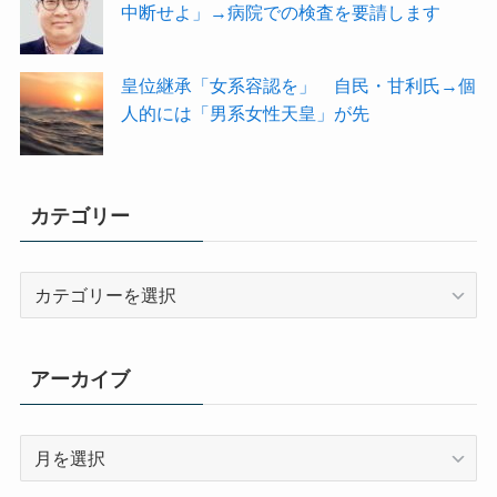
中断せよ」→病院での検査を要請します
皇位継承「女系容認を」 自民・甘利氏→個
人的には「男系女性天皇」が先
カテゴリー
カ
テ
ゴ
リ
アーカイブ
ー
ア
ー