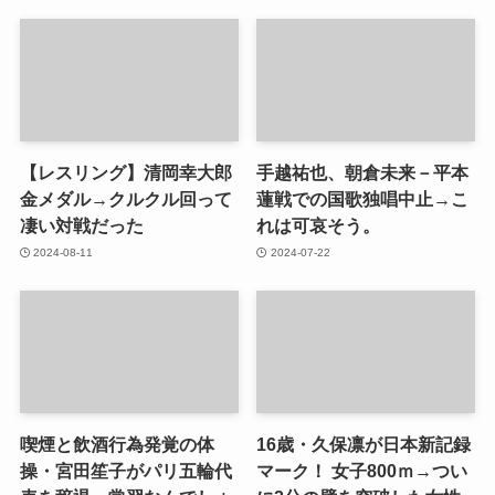
【レスリング】清岡幸大郎
手越祐也、朝倉未来－平本
金メダル→クルクル回って
蓮戦での国歌独唱中止→こ
凄い対戦だった
れは可哀そう。
2024-08-11
2024-07-22
喫煙と飲酒行為発覚の体
16歳・久保凛が日本新記録
操・宮田笙子がパリ五輪代
マーク！ 女子800ｍ→つい