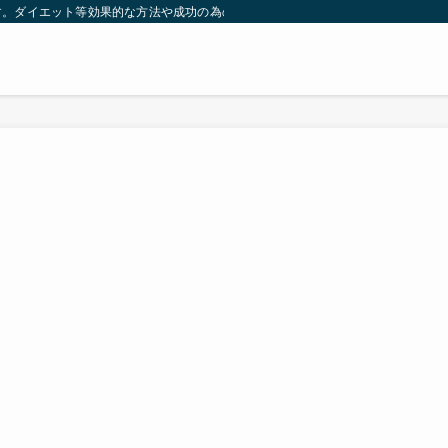
す。ダイエット等効果的な方法や成功の為の秘訣等。太ったり悩んでいる方々が簡