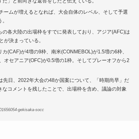
ずだ」と前向きな返答をしたと伝えている。
6チームが増えるとなれば、大会自体のレベル、そして予選
う。
会からの各大陸の出場枠をすでに発表しており、アジア(AFC)は
ことが決まっている。
(CAF)が4増の9枠、南米(CONMEBOL)が1.5増の6枠、
6枠、オセアニア(OFC)が0.5増の1枠。そしてプレーオフから2
は先日、2022年大会の48か国案について、「時期尚早」だ
きなコメントを残したことで、出場枠を含め、議論の対象
-01656054-gekisaka-socc