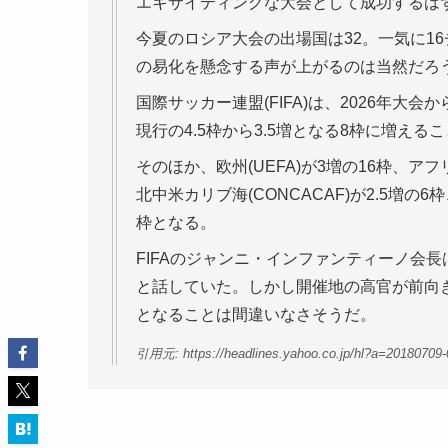
エキサイティングな大会として成功するは
今夏のロシア大会の出場国は32。一気に1
の易化を懸念する声が上がるのは当然だろ
国際サッカー連盟(FIFA)は、2026年大
現行の4.5枠から3.5増となる8枠に増える
そのほか、欧州(UEFA)が3増の16枠、アフリカ
北中米カリブ海(CONCACAF)が2.5増の
枠となる。
FIFAのジャンニ・インファンティーノ会長
と話していた。しかし開催地の高官が前向
となることは間違いなさそうだ。
引用元: https://headlines.yahoo.co.jp/hl?a=20180709