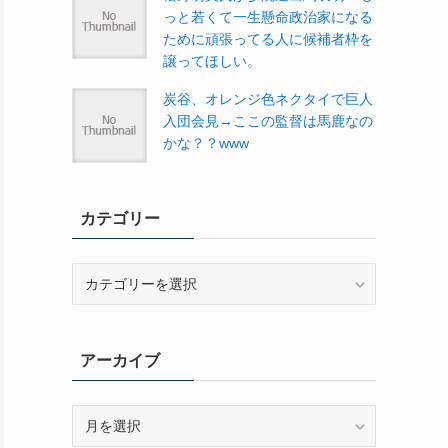
っと若くて一生懸命政治家になる
ために頑張ってる人に候補者枠を
譲ってほしい。
炭谷、オレンジ色ネクタイで巨人
入団会見→ここの監督は馬鹿なの
かな？？www
カテゴリー
カ
テ
ゴ
リ
アーカイブ
ー
ア
ー