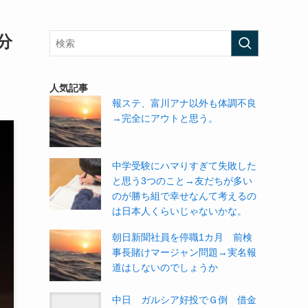
分
人気記事
報ステ、富川アナ以外も体調不良
→完全にアウトと思う。
中学受験にハマりすぎて失敗した
と思う3つのこと→友だちが多い
のが勝ち組で幸せなんて考えるの
は日本人くらいじゃないかな。
朝日新聞社員を停職1カ月 前検
事長賭けマージャン問題→実名報
道はしないのでしょうか
中日 ガルシア好投でＧ倒 借金