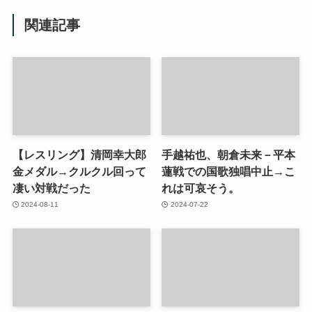
関連記事
【レスリング】清岡幸大郎
手越祐也、朝倉未来－平本
金メダル→クルクル回って
蓮戦での国歌独唱中止→こ
凄い対戦だった
れは可哀そう。
2024-08-11
2024-07-22