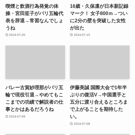
喫煙と飲酒行為発覚の体
16歳・久保凛が日本新記録
操・宮田笙子がパリ五輪代
マーク！ 女子800ｍ→つい
表を辞退→常習なんでしょ
に2分の壁を突破した女性
うね
が出た
2024-07-20
2024-07-15
バレー古賀紗理那がパリ五
伊藤美誠 国際大会で1年半
輪で現役引退→やめてもこ
ぶりの復活V→中国選手と
こまでの功績で解説者の仕
五分に渡り合えるところま
事とかはあるだろうね
で上がることを期待した
い。
2024-07-09
2024-07-08