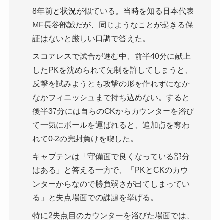
8年前と状況が似ている。当時を知る日本代表
MF長谷部誠だが、同じようなことが起きる保
証はないと厳しい口調で答えた。
スコアレスで試合が進む中、前半40分に献上
したPKを沈められて先制を許してしまうと、
反撃を試みようとも攻撃の形を作れずになか
なかフィニッシュまで持ち込めない。すると
後半37分には自らのCKからカウンターを浴び
て一気にボールを運ばれると、追加点を奪わ
れて0-2の完封負けを喫した。
キャプテンは「守備面で良くなっている部分
はある」と答える一方で、「PKとCKのカウ
ンターからなので勝負弱さが出てしまってい
る」と失点場面での課題を挙げる。
特に2失点目のカウンターを浴びた場面では、