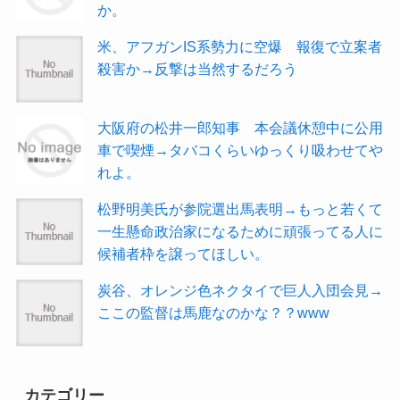
か。
米、アフガンIS系勢力に空爆 報復で立案者
殺害か→反撃は当然するだろう
大阪府の松井一郎知事 本会議休憩中に公用
車で喫煙→タバコくらいゆっくり吸わせてや
れよ。
松野明美氏が参院選出馬表明→もっと若くて
一生懸命政治家になるために頑張ってる人に
候補者枠を譲ってほしい。
炭谷、オレンジ色ネクタイで巨人入団会見→
ここの監督は馬鹿なのかな？？www
カテゴリー