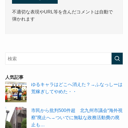
不適切な表現やURL等を含んだコメントは自動で
弾かれます
人気記事
ゆるキャラはどこへ消えた？→ふなっしーは
荒稼ぎしてやめた・・
市民から批判500件超 北九州市議会“海外視
察”廃止へ→ついでに無駄な政務活動費の廃
止も…