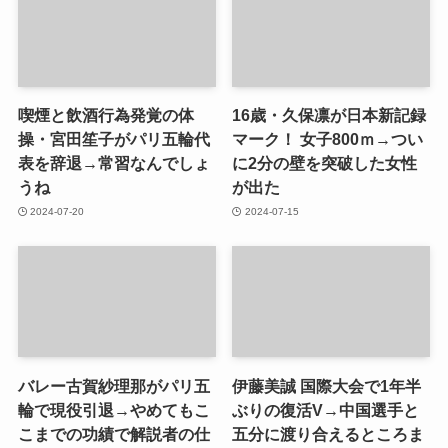
喫煙と飲酒行為発覚の体
16歳・久保凛が日本新記録
操・宮田笙子がパリ五輪代
マーク！ 女子800ｍ→つい
表を辞退→常習なんでしょ
に2分の壁を突破した女性
うね
が出た
2024-07-20
2024-07-15
バレー古賀紗理那がパリ五
伊藤美誠 国際大会で1年半
輪で現役引退→やめてもこ
ぶりの復活V→中国選手と
こまでの功績で解説者の仕
五分に渡り合えるところま