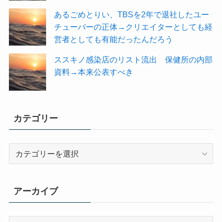
あるごめとりい、TBSを2年で退社したユー
チューバーの正体→クリエイターとしても経
営者としても有能だったんだろう
ススキノ感染店のリスト流出 保健所の内部
資料→本来公表すべき
カテゴリー
カ
テ
ゴ
リ
アーカイブ
ー
ア