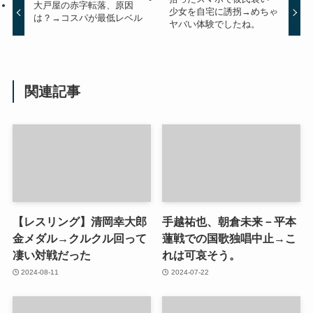
大戸屋の赤字転落、原因
少女を自宅に誘拐→めちゃ
は？→コスパが最低レベル
ヤバい体験でしたね。
関連記事
【レスリング】清岡幸大郎
手越祐也、朝倉未来－平本
金メダル→クルクル回って
蓮戦での国歌独唱中止→こ
凄い対戦だった
れは可哀そう。
2024-08-11
2024-07-22