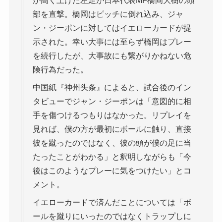
が高く上げた左足が日本代表MF橋岡大樹の頭
部を直撃。橋岡はピッチに倒れ込み、ジャ
ン・ジーポンに対してはイエローカードが提
示された。幸い大事には至らず橋岡はプレー
を続行したが、大事故にも繋がりかねない危
険行為だった。
中国紙『神州头条』によると、試合後のイン
タビューでジャン・ジーポンは「意図的に相
手を傷つけるつもりはなかった。リプレイを
見れば、僕の方が最初にボールに触り、直接
彼を蹴ったのではなく、彼の頭が僕の足に当
たったことがわかる」と釈明しながらも「今
後はこのようなプレーに気をつけたい」とコ
メント。
イエローカードで済んだことについては「ボ
ールを蹴りにいったのではなくトラップしに