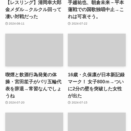
【レスリング】清岡幸大郎
手越祐也、朝倉未来－平本
金メダル→クルクル回って
蓮戦での国歌独唱中止→こ
凄い対戦だった
れは可哀そう。
2024-08-11
2024-07-22
喫煙と飲酒行為発覚の体
16歳・久保凛が日本新記録
操・宮田笙子がパリ五輪代
マーク！ 女子800ｍ→つい
表を辞退→常習なんでしょ
に2分の壁を突破した女性
うね
が出た
2024-07-20
2024-07-15