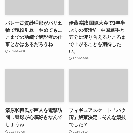
バレー古賀紗理那がパリ五
伊藤美誠 国際大会で1年半
輪で現役引退→やめてもこ
ぶりの復活V→中国選手と
こまでの功績で解説者の仕
五分に渡り合えるところま
事とかはあるだろうね
で上がることを期待した
い。
2024-07-09
2024-07-08
清原和博氏が巨人を電撃訪
フィギュアスケート「バク
問→野球が心底好きなんで
宙」解禁決定→そんな競技
しょうね
でした？
2024-07-06
2024-06-14