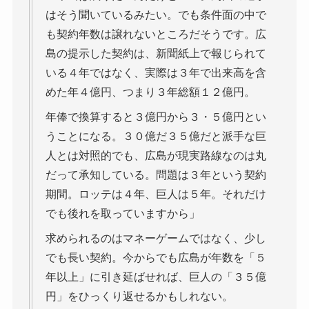
はそう聞いているみたい。でも条件面の中で
も契約年数は譲れないところだそうです。広
島の提示した契約は、新聞紙上で報じられて
いる４年ではなく、実際は３年で出来高を含
めた年４億円、つまり３年総額１２億円。
年俸で換算すると３億円から３・５億円とい
うことになる。３０億だ３５億だと派手な巨
人とは対照的でも、広島が現実路線なのは丸
だって承知している。問題は３年という契約
期間。ロッテは４年、巨人は５年。それだけ
でも後れを取っていますから」
求められるのはマネーゲームではなく、少し
でも長い契約。今からでも広島が年数を「５
年以上」に引き延ばせれば、巨人の「３５億
円」をひっくり返せるかもしれない。