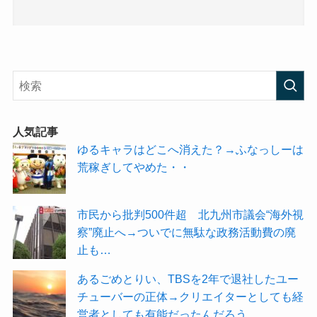
人気記事
ゆるキャラはどこへ消えた？→ふなっしーは
荒稼ぎしてやめた・・
市民から批判500件超 北九州市議会“海外視
察”廃止へ→ついでに無駄な政務活動費の廃
止も…
あるごめとりい、TBSを2年で退社したユー
チューバーの正体→クリエイターとしても経
営者としても有能だったんだろう