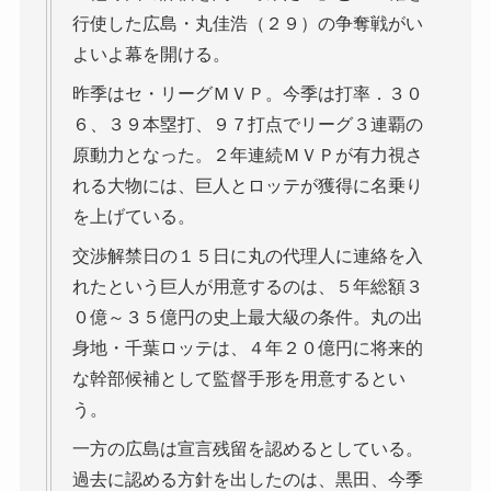
行使した広島・丸佳浩（２９）の争奪戦がい
よいよ幕を開ける。
昨季はセ・リーグＭＶＰ。今季は打率．３０
６、３９本塁打、９７打点でリーグ３連覇の
原動力となった。２年連続ＭＶＰが有力視さ
れる大物には、巨人とロッテが獲得に名乗り
を上げている。
交渉解禁日の１５日に丸の代理人に連絡を入
れたという巨人が用意するのは、５年総額３
０億～３５億円の史上最大級の条件。丸の出
身地・千葉ロッテは、４年２０億円に将来的
な幹部候補として監督手形を用意するとい
う。
一方の広島は宣言残留を認めるとしている。
過去に認める方針を出したのは、黒田、今季