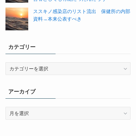
ススキノ感染店のリスト流出 保健所の内部
資料→本来公表すべき
カテゴリー
カ
テ
ゴ
リ
アーカイブ
ー
ア
ー
カ
イ