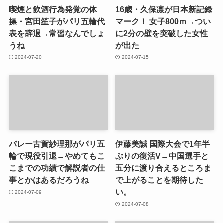
喫煙と飲酒行為発覚の体
16歳・久保凛が日本新記録
操・宮田笙子がパリ五輪代
マーク！ 女子800ｍ→つい
表を辞退→常習なんでしょ
に2分の壁を突破した女性
うね
が出た
2024-07-20
2024-07-15
バレー古賀紗理那がパリ五
伊藤美誠 国際大会で1年半
輪で現役引退→やめてもこ
ぶりの復活V→中国選手と
こまでの功績で解説者の仕
五分に渡り合えるところま
事とかはあるだろうね
で上がることを期待した
い。
2024-07-09
2024-07-08