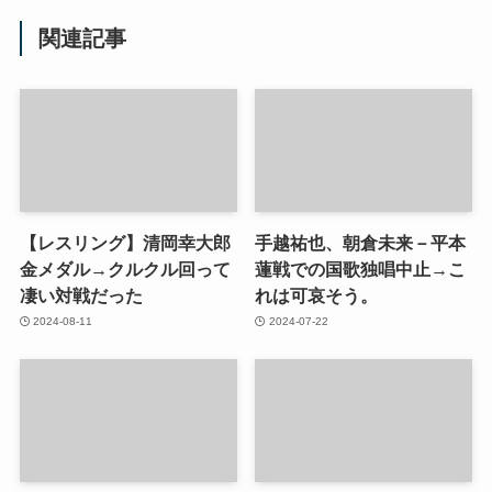
関連記事
【レスリング】清岡幸大郎
手越祐也、朝倉未来－平本
金メダル→クルクル回って
蓮戦での国歌独唱中止→こ
凄い対戦だった
れは可哀そう。
2024-08-11
2024-07-22