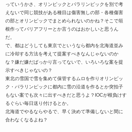
っていうかさ、オリンピックとパラリンピックを別で考
えないで同じ競技がある種目は傷害無しの部・各種傷害
の部とオリンピックでまとめられないのかね？そこで垣
根作ってバリアフリーとか言うのはおかしいと思うん
だ。
で、都はどうしても東京でというなら都内を北海道並み
に冷却する方法を考えて提案すべきなんじゃないのか
な？嫌だ嫌だばっかり言ってないで、いろいろな案を提
示すべきじゃないの？
東北の雪国で雪を集めて保管するムロを作りオリンピッ
ク・パラリンピックに都内に雪の沿道を作るとか突拍子
もない案でも次々に出すべきだと思うよ？IOCが根負けす
るぐらい毎日送り付けるとか。
北海道でやるならやるで、早く決めて準備しないと間に
合わなくなるよね？