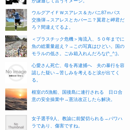
が謙遜して言うイメージ。
ウルグアイＦＷスアレス＆カバニ87ｍパス
交換弾→スアレスとカバーニ？翼君と岬君だ
ろ？間違えてるよ。
＜プラスチック危機＞海流入、５０年までに
魚の総重量超え？→この写真はひどい。国の
モラルの低さ。ごみ箱入れんだろな(^_^;)。
心愛さん死亡、母を再逮捕へ 夫の暴行を容
認した疑い→苦しみを考えると涙が出てく
る。
根室の5漁船、国後島に連行される 日ロ合
意の安全操業中→憲法改正したら解決。
女子選手9人、教諭に前髪切られる→パワハ
ラであり、傷害ですね。