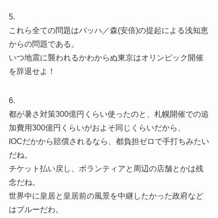
5.
これら全ての問題はバッハ／森(安倍)の提起による浅知恵
からの問題である。
いつ地震に襲われるかわからぬ東京はオリンピック開催
を辞退せよ！
6.
都が暑さ対策300億円くらい使ったのと、札幌開催での追
加費用300億円くらいがおよそ同じくらいだから、
IOCだかから賠償されるなら、都負担ゼロで手打ちみたい
だね。
チケット払い戻し、ボランティアと周辺の店舗とかは残
念だね。
世界中に皇居と皇居前の風景を中継したかった政府など
はブルーだわ。