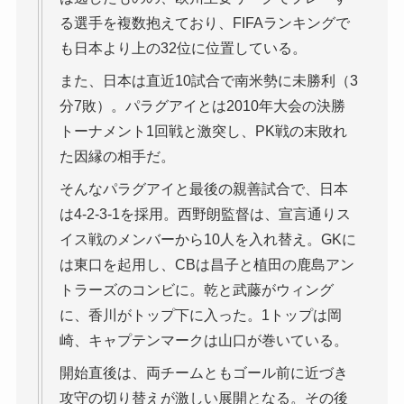
る選手を複数抱えており、FIFAランキングで
も日本より上の32位に位置している。
また、日本は直近10試合で南米勢に未勝利（3
分7敗）。パラグアイとは2010年大会の決勝
トーナメント1回戦と激突し、PK戦の末敗れ
た因縁の相手だ。
そんなパラグアイと最後の親善試合で、日本
は4-2-3-1を採用。西野朗監督は、宣言通りス
イス戦のメンバーから10人を入れ替え。GKに
は東口を起用し、CBは昌子と植田の鹿島アン
トラーズのコンビに。乾と武藤がウィング
に、香川がトップ下に入った。1トップは岡
崎、キャプテンマークは山口が巻いている。
開始直後は、両チームともゴール前に近づき
攻守の切り替えが激しい展開となる。その後