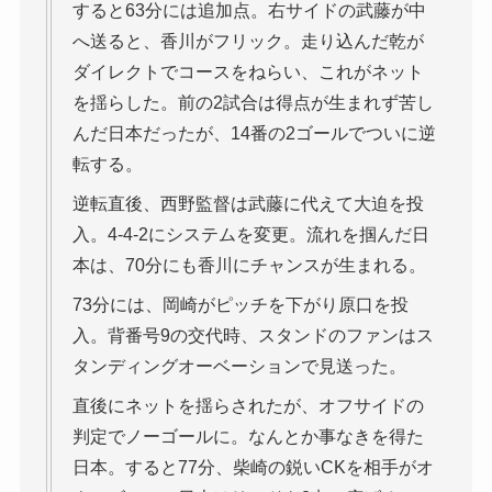
すると63分には追加点。右サイドの武藤が中
へ送ると、香川がフリック。走り込んだ乾が
ダイレクトでコースをねらい、これがネット
を揺らした。前の2試合は得点が生まれず苦し
んだ日本だったが、14番の2ゴールでついに逆
転する。
逆転直後、西野監督は武藤に代えて大迫を投
入。4-4-2にシステムを変更。流れを掴んだ日
本は、70分にも香川にチャンスが生まれる。
73分には、岡崎がピッチを下がり原口を投
入。背番号9の交代時、スタンドのファンはス
タンディングオーベーションで見送った。
直後にネットを揺らされたが、オフサイドの
判定でノーゴールに。なんとか事なきを得た
日本。すると77分、柴崎の鋭いCKを相手がオ