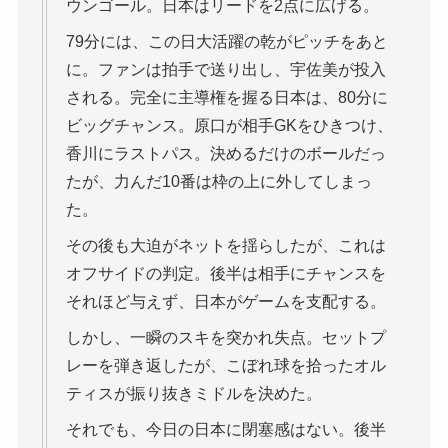
ウンゴール。日本はリードを2点に広げる。
79分には、この日大活躍の乾がピッチをあと
に。ファンは拍手で送り出し、宇佐美が投入
される。完全に主導権を握る日本は、80分に
ビッグチャンス。原口が相手GKをひきつけ、
香川にラストパス。決めるだけのボールだっ
たが、力んだ10番は枠の上に外してしまっ
た。
その後も大迫がネットを揺らしたが、これは
オフサイドの判定。後半は相手にチャンスを
それほど与えず、日本がゲームを支配する。
しかし、一瞬のスキを突かれ失点。セットプ
レーを弾き返したが、こぼれ球を拾ったオル
ティスが振り抜きミドルを決めた。
それでも、今日の日本に閉塞感はない。後半