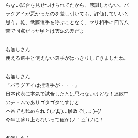
らない試合を見せつけられてたから、感謝しかない。パ
ラグアイが悪かったのを差し引いても、評価していいと
思う。乾、武藤選手を呼ぶことなく、マリ相手に四苦八
苦で同点だった頃とは雲泥の差だよ。
名無しさん
使える選手と使えない選手がはっきりしてきましたね。
名無しさん
『パラグアイは控選手が・・・』
日本代表に本気で試合したとは思わないけどな！連敗中
のチ－ムでありゴタゴタですけど
本番でも舐められて(ノД`)…惨敗でしょ(/–)/
今年は盛り上らないって確か(ノ｀△´)ノに！