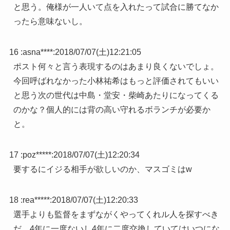
と思う。俺様が一人いて点を入れたって試合に勝てなか
ったら意味ないし。
16 :
asna****
:
2018/07/07(土)12:21:05
ポスト何々と言う表現するのはあまり良くないでしょ。
今回呼ばれなかった小林祐希はもっと評価されてもいい
と思う次の世代は中島・堂安・柴崎あたりになってくる
のかな？個人的には背の高い守れるボランチが必要か
と。
17 :
poz*****
:
2018/07/07(土)12:20:34
要するにイジる相手が欲しいのか、マスゴミはw
18 :
rea*****
:
2018/07/07(土)12:20:33
選手よりも監督をまずながくやってくれル人を探すべき
だ。4年に一度ないし4年に二度交換していてはいつにな