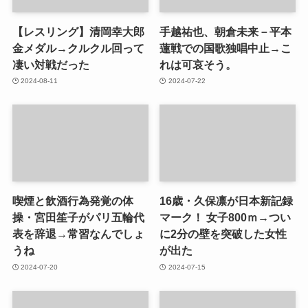
【レスリング】清岡幸大郎
手越祐也、朝倉未来－平本
金メダル→クルクル回って
蓮戦での国歌独唱中止→こ
凄い対戦だった
れは可哀そう。
2024-08-11
2024-07-22
喫煙と飲酒行為発覚の体
16歳・久保凛が日本新記録
操・宮田笙子がパリ五輪代
マーク！ 女子800ｍ→つい
表を辞退→常習なんでしょ
に2分の壁を突破した女性
うね
が出た
2024-07-20
2024-07-15