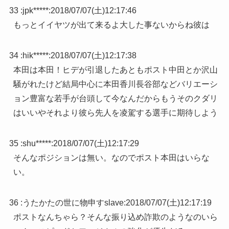
33 :
jpk*****
:
2018/07/07(土)12:17:46
もっとイイヤツが出て来るよ大した事ないからね彼は
34 :
hik*****
:
2018/07/07(土)12:17:38
本田は本田！ヒデが引退したあともポスト中田とか沢山
騒がれたけど結局中心に本田香川長谷部などバリエーシ
ョン豊富な若手が台頭して今なんだからもうそのクダリ
はいいやそれより彼ら先人を凌駕する選手に期待しよう
35 :
shu*****
:
2018/07/07(土)12:17:29
そんなポジションは無い。なのでポスト本田はいらな
い。
36 :
うたかたの世に物申すslave
:
2018/07/07(土)12:17:19
ポストなんちゃら？そんな振り込め詐欺のようなのいら