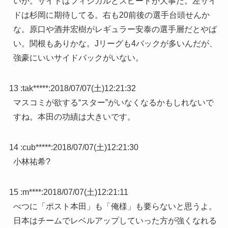
いか。サイドはフィジカルとスピードが大事だ。左サイ
ドは杉岡に期待してる。右も20前後の選手台頭せんか
な。原口や酒井宏樹がレギュラー安泰の選手層だとやば
い。関根もありかな。Jリーグも4バックが多いんだが、
強豪にいいサイドバックがいない。
13 :
tak*****
:
2018/07/07(土)12:21:32
マスコミが欲する“スター”がいなくなるかもしれないで
すね。本田の功績は大きいです。
14 :
cub*****
:
2018/07/07(土)12:21:30
小林祐希?
15 :
m****
:
2018/07/07(土)12:21:11
べつに「ポスト本田」も「俺様」も要らないと思うよ。
日本はチームでレベルアップしていった方が強くなれる