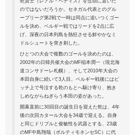
乾貴士（レアル・ベティス）を念頭に置いた
のではないだろうか。セネガル代表とのグル
ープリーグ第2戦で一時は同点に追いつくゴー
ルを決め、ベルギー戦ではリードを2点に広
げ、深夜の日本列島を熱狂させる鮮やかなミ
ドルシュートを突き刺した。
ひとつの大会で複数のゴールを決めたのは、
2002年の日韓共催大会のMF稲本潤一（現北海
道コンサドーレ札幌）、そして2010年大会の
本田自身に続いて3人目。ベルギー戦後にはピ
ッチ上で号泣する乾のもとへ駆け寄り、抱き
しめながらねぎらう本田の姿があった。
開幕直前に30回目の誕生日を迎えた乾は、4年
後の次回カタール大会を34歳で迎える。自身
と同じドリブルと俊敏性を武器とする、23歳
のMF中島翔哉（ポルティモネンセSC）に代