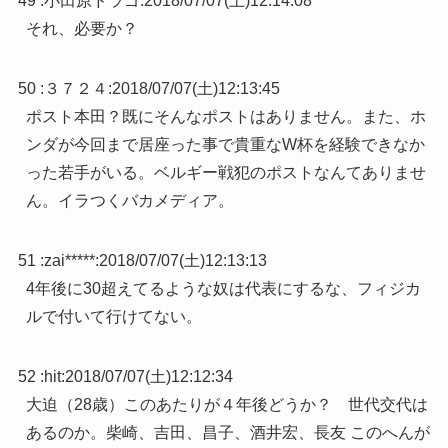
49 :
小田原ドラゴ
:
2018/07/07(土)12:14:08
それ、必要か？
50 :
３７２４
:
2018/07/07(土)12:13:45
ポスト本田？既にそんなポストはありません。また、ホ
ンダが今回まで居座った事で貴重なW杯を経験できなか
った若手がいる。ベルギー戦犯のポストなんてありませ
ん。イラつくバカメディア。
51 :
zai*****
:
2018/07/07(土)12:13:13
4年後に30超えてるような奴は代表にするな、フィジカ
ルで付いて行けてない。
52 :
hit
:
2018/07/07(土)12:12:34
大迫（28歳）このあたりが４年後どうか？ 世代交代は
あるのか。柴崎、吉田、昌子、酒井宏、長友 このへんが