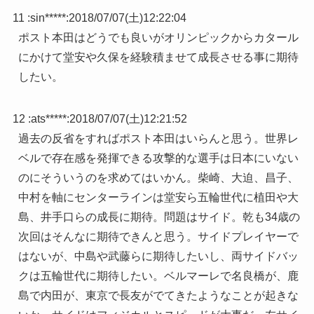
11 :
sin*****
:
2018/07/07(土)12:22:04
ポスト本田はどうでも良いがオリンピックからカタール
にかけて堂安や久保を経験積ませて成長させる事に期待
したい。
12 :
ats*****
:
2018/07/07(土)12:21:52
過去の反省をすればポスト本田はいらんと思う。世界レ
ベルで存在感を発揮できる攻撃的な選手は日本にいない
のにそういうのを求めてはいかん。柴崎、大迫、昌子、
中村を軸にセンターラインは堂安ら五輪世代に植田や大
島、井手口らの成長に期待。問題はサイド。乾も34歳の
次回はそんなに期待できんと思う。サイドプレイヤーで
はないが、中島や武藤らに期待したいし、両サイドバッ
クは五輪世代に期待したい。ベルマーレで名良橋が、鹿
島で内田が、東京で長友がでてきたようなことが起きな