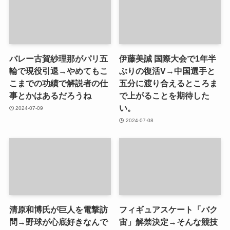
バレー古賀紗理那がパリ五
伊藤美誠 国際大会で1年半
輪で現役引退→やめてもこ
ぶりの復活V→中国選手と
こまでの功績で解説者の仕
五分に渡り合えるところま
事とかはあるだろうね
で上がることを期待した
い。
2024-07-09
2024-07-08
清原和博氏が巨人を電撃訪
フィギュアスケート「バク
問→野球が心底好きなんで
宙」解禁決定→そんな競技