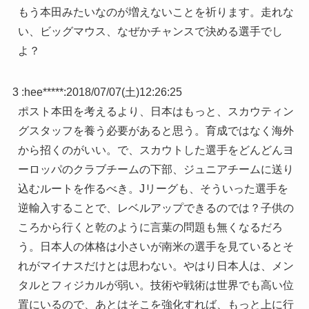
もう本田みたいなのが増えないことを祈ります。走れな
い、ビッグマウス、なぜかチャンスで決める選手でし
よ？
3 :
hee*****
:
2018/07/07(土)12:26:25
ポスト本田を考えるより、日本はもっと、スカウティン
グスタッフを養う必要があると思う。育成ではなく海外
から招くのがいい。で、スカウトした選手をどんどんヨ
ーロッパのクラブチームの下部、ジュニアチームに送り
込むルートを作るべき。Jリーグも、そういった選手を
逆輸入することで、レベルアップできるのでは？子供の
ころから行くと乾のように言葉の問題も無くなるだろ
う。日本人の体格は小さいが南米の選手を見ているとそ
れがマイナスだけとは思わない。やはり日本人は、メン
タルとフィジカルが弱い。技術や戦術は世界でも高い位
置にいるので、あとはそこを強化すれば、もっと上に行