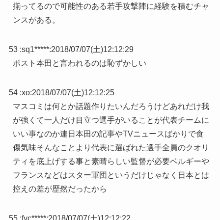
揃ってるので可能性のある若手攻撃陣に経験を積むチャ
ンスがある。
53 :
sq1*****
:
2018/07/07(土)12:12:29
ポスト本田と言われるのは恥ずかしい
54 :
xo
:
2018/07/07(土)12:12:25
マスコミは何とか話題作りたいんだろうけどあれだけ我
が強くて一人だけ目立つ選手がいることが代表チームに
いい事なのか連日本田の記事やTVニュースばかりで食
傷気味そんなことより代表に選ばれた選手全員のクオリ
ティを底上げする事と素晴らしい監督が必要ベルギーや
フランスなどはスター軍団というだけじゃなく日本とは
控えの差が歴然だったから
55 :
fyc*****
:
2018/07/07(土)12:12:22