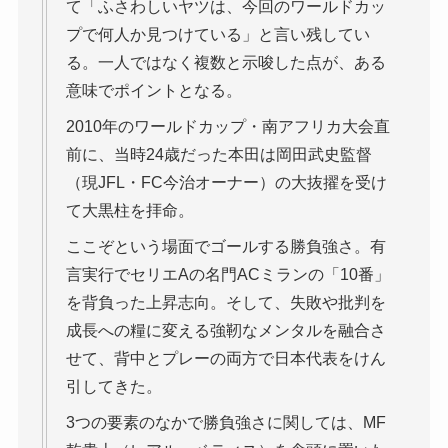
て「ふさわしいヤツは、今回のワールドカッ
プで何人か見つけている」と言い残してい
る。一人ではなく複数と示唆した点が、ある
意味でポイントとなる。
2010年のワールドカップ・南アフリカ大会直
前に、当時24歳だった本田は岡田武史監督
（現JFL・FC今治オーナー）の大抜擢を受け
て大黒柱を拝命。
ここぞという場面でゴールする勝負強さ。有
言実行でセリエAの名門ACミランの「10番」
を背負った上昇志向。そして、失敗や批判を
成長への糧に変える強靭なメンタルを融合さ
せて、背中とプレーの両方で日本代表をけん
引してきた。
3つの要素のなかで勝負強さに関しては、MF