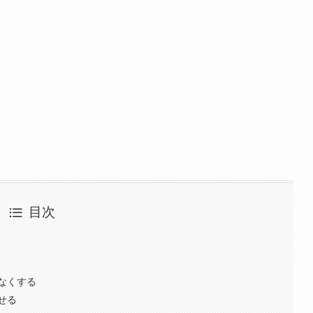
目次
なくする
せる