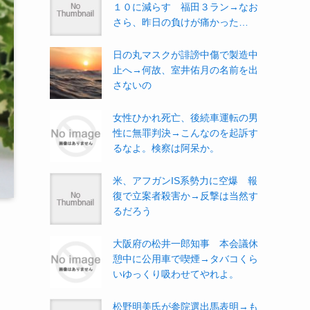
１０に減らす 福田３ラン→なお
さら、昨日の負けが痛かった…
日の丸マスクが誹謗中傷で製造中
止へ→何故、室井佑月の名前を出
さないの
女性ひかれ死亡、後続車運転の男
性に無罪判決→こんなのを起訴す
るなよ。検察は阿呆か。
米、アフガンIS系勢力に空爆 報
復で立案者殺害か→反撃は当然す
るだろう
大阪府の松井一郎知事 本会議休
憩中に公用車で喫煙→タバコくら
いゆっくり吸わせてやれよ。
松野明美氏が参院選出馬表明→も