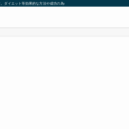
す。ダイエット等効果的な方法や成功の為の秘訣等。太ったり悩んでいる方々が簡