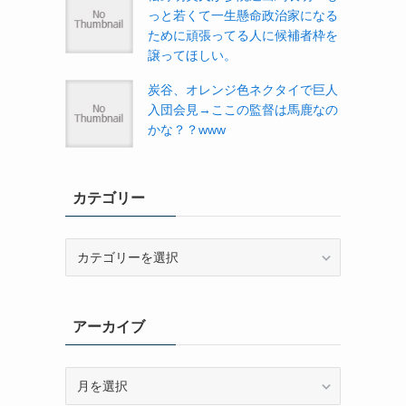
っと若くて一生懸命政治家になる
ために頑張ってる人に候補者枠を
譲ってほしい。
炭谷、オレンジ色ネクタイで巨人
入団会見→ここの監督は馬鹿なの
かな？？www
カテゴリー
カ
テ
ゴ
リ
アーカイブ
ー
ア
ー