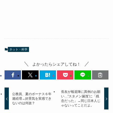
ネット・科学
よかったらシェアしてね！
長友が報道陣に異例のお願
公務員、夏のボーナス６年
い…“スタメン漏洩”に「残
連続増→好景気を実感でき
念だった」→同じ日本人じ
ないのは何故？
ゃないってことだよ。