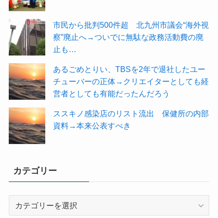
市民から批判500件超 北九州市議会“海外視
察”廃止へ→ついでに無駄な政務活動費の廃
止も…
あるごめとりい、TBSを2年で退社したユー
チューバーの正体→クリエイターとしても経
営者としても有能だったんだろう
ススキノ感染店のリスト流出 保健所の内部
資料→本来公表すべき
カテゴリー
カ
テ