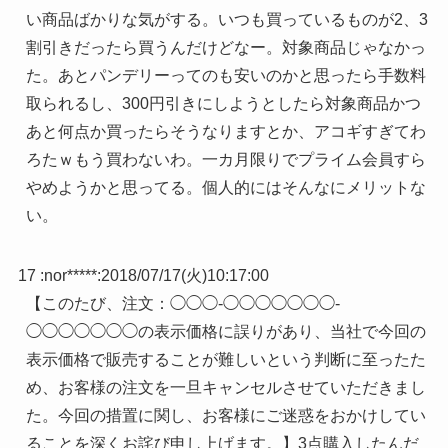
い商品ばかりな気がする。いつも買っているものが2、3
割引きだったら買うんだけどなー。対象商品じゃなかっ
た。あとパンデリーってのも安いのかと思ったら手数料
取られるし、300円引きにしようとしたら対象商品かつ
あと何点か買ったらそうなりますとか、アコギすぎてわ
ろたｗもう買わないわ。一カ月限りでプライム会員すら
やめようかと思ってる。個人的にはそんなにメリットな
い。
17 :
nor*****
:
2018/07/17(火)10:17:00
【このたび、注文：◯◯◯-◯◯◯◯◯◯◯-
◯◯◯◯◯◯◯の表示価格に誤りがあり、当社で今回の
表示価格で販売することが難しいという判断に至ったた
め、お客様の注文を一旦キャンセルさせていただきまし
た。今回の措置に関し、お客様にご迷惑をおかけしてい
ることを深くお詫び申し上げます。】3点購入したんだ