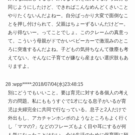
同じようにしたけど、できればこんなめんどくさいこと
やりたくないんだよねー。自分ばっかり大変で面倒なこ
とを押し付けられて、父親はちょーずるいんだけどー。
あり得ないー。ってことでしょ。このクレームの真意っ
て。こういう母親がドでかいベビーカーで激混みのとこ
ろに突進するんだよね。子どもの気持ちなんて微塵も考
えてない。そんなに子育てが嫌なら産まない選択肢もあ
りますよ。
28 :
wpp*****
:
2018/07/04(水)23:48:15
別にどうでもいいこと。要は育児に対する各個人の考え
方の問題。私にももうすぐで1才になる息子がいるが育
児は夫婦完全に共同で行なっている。息子と2人だけで
外出もし、アカチャンホンポのようなところもよく行く
し「ママの?」などのフレーズもよく目や耳にするが何
も気になったことはない。今は生活のために保育園に預