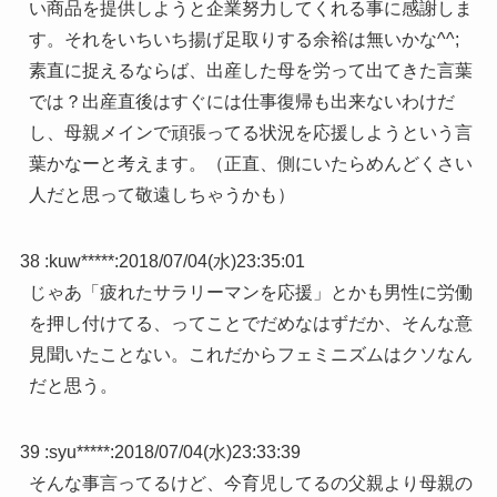
い商品を提供しようと企業努力してくれる事に感謝しま
す。それをいちいち揚げ足取りする余裕は無いかな^^;
素直に捉えるならば、出産した母を労って出てきた言葉
では？出産直後はすぐには仕事復帰も出来ないわけだ
し、母親メインで頑張ってる状況を応援しようという言
葉かなーと考えます。（正直、側にいたらめんどくさい
人だと思って敬遠しちゃうかも）
38 :
kuw*****
:
2018/07/04(水)23:35:01
じゃあ「疲れたサラリーマンを応援」とかも男性に労働
を押し付けてる、ってことでだめなはずだか、そんな意
見聞いたことない。これだからフェミニズムはクソなん
だと思う。
39 :
syu*****
:
2018/07/04(水)23:33:39
そんな事言ってるけど、今育児してるの父親より母親の