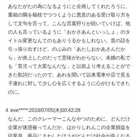
あなたがたの為になるようにと企画してくれたろうに、
重箱の隅を楊枝でつつくように悪意のある受け取り方を
して文句を言って。こんな言葉狩りが続いていけば、他
の人も言っているように「おかさあんといっしょ」のタ
イトル変更なんてのもありうるかもしれない。昔の話を
引っ張り出すけど、のぶみの「あたしおかあさんだか
ら」が炎上したのだって意味がわからない。未婚の私で
も「育児って大変なんだな」と以前より考えることがで
きた歌詞だったので、あれを聞いて以来電車や店で見る
子連れに対して少し心を広くするように心がけもできた
のに。
4 :
eve*****
:
2018/07/05(木)00:42:28
なんだ、このクレーマーこんなやつのために、どんだけ
企業が迷惑被ってんだか、はかりしれんこの企業損益を
従業員、商品にまわしたほうがどんだけ社会が良くなる