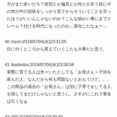
方がまだ多いだろ？差別とか偏見とか何とか言う前に今
の世の中の現状をしっかり見てからそういうことを言っ
たほうがいいんじゃないのか？こんな細かい事にまでク
レーム？付ける時代になったのか…退化したなぁー…
40 :
myzn
:
2018/07/04(水)23:31:05
目に付くところから変えていくこたも大事だと思う。
41 :
budoutou
:
2018/07/04(水)23:30:58
実際に育てる人は色々いたとしても「お母さん＝子供を
産んだ人」なんだから何も問題ないとおもうけど。。。
この商品の場合の「お母さん」は別に子育てをしてる人
を指してるだけじゃないと思うし。さすがにこれで署名
は引くなぁ
42 :
****
:
2018/07/04(水)23:30:40