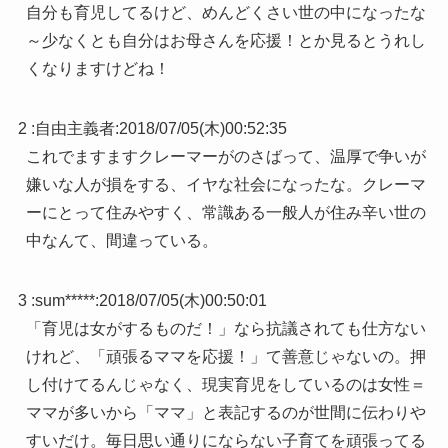
自分も育児してるけど、めんどくさい世の中になったな
～少なくとも自分はお母さんを応援！とか見るとうれし
くなりますけどね！
2 :
自由主義者
:
2018/07/05(木)00:52:35
これでますますクレーマーがのさばって、温厚で争いが
嫌いな人が損をする、イヤな社会になったな。クレーマ
ーにとって住みやすく、常識ある一般人が住み辛い世の
中なんて、間違っている。
3 :
sum*****
:
2018/07/05(木)00:50:01
「育児は女がするものだ！」なら抗議されても仕方ない
けれど、「頑張るママを応援！」て善意じゃないの。押
し付けてるんじゃなく、現実育児をしているのは女性＝
ママが多いから「ママ」と表記するのが世間に伝わりや
すいだけ。毎日思い通りにならない子育てを頑張ってる