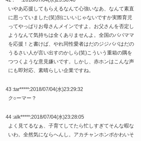
いやあ応援してもらえるなんて心強いなあ、なんて素直
に思っていました(笑)別にいいじゃないですか実際育児
ってやっぱりお母さんメインですよ。お父さんを否定し
ようなんて気持ちは全くありませんよ。全国のパパママ
を応援！と書けば、やれ同性愛者はだのジジババはだの
うるさい人が言い出すのかしら(笑)こういう重箱の隅を
つつくような意見嫌いです。しかし、赤ホンはこんな声
にも即対応、素晴らしい企業ですね。
43 :
tar*****
:
2018/07/04(水)23:29:32
ク○ーマー？
44 :
alk*****
:
2018/07/04(水)23:28:05
よく見てるなぁ、子育てしてたら忙しすぎてそんな暇な
いわ。全然気にならへんし。アカチャンホンポかわいそ