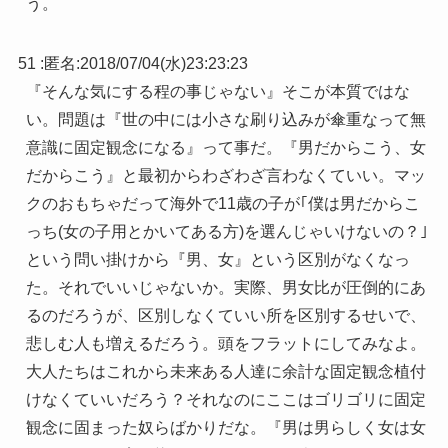
う。
51 :
匿名
:
2018/07/04(水)23:23:23
『そんな気にする程の事じゃない』そこが本質ではな
い。問題は『世の中には小さな刷り込みが傘重なって無
意識に固定観念になる』って事だ。『男だからこう、女
だからこう』と最初からわざわざ言わなくていい。マッ
クのおもちゃだって海外で11歳の子が｢僕は男だからこ
っち(女の子用とかいてある方)を選んじゃいけないの？｣
という問い掛けから『男、女』という区別がなくなっ
た。それでいいじゃないか。実際、男女比が圧倒的にあ
るのだろうが、区別しなくていい所を区別するせいで、
悲しむ人も増えるだろう。頭をフラットにしてみなよ。
大人たちはこれから未来ある人達に余計な固定観念植付
けなくていいだろう？それなのにここはゴリゴリに固定
観念に固まった奴らばかりだな。『男は男らしく女は女