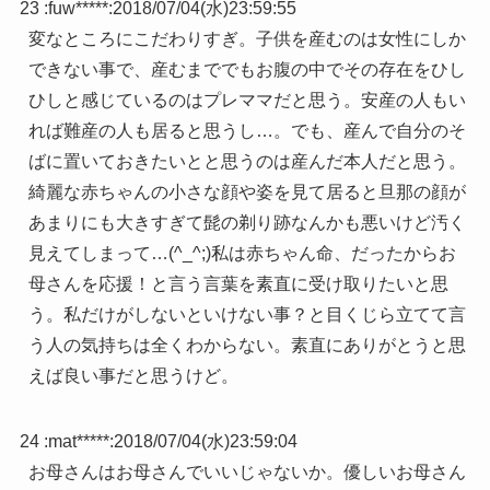
23 :
fuw*****
:
2018/07/04(水)23:59:55
変なところにこだわりすぎ。子供を産むのは女性にしか
できない事で、産むまででもお腹の中でその存在をひし
ひしと感じているのはプレママだと思う。安産の人もい
れば難産の人も居ると思うし…。でも、産んで自分のそ
ばに置いておきたいとと思うのは産んだ本人だと思う。
綺麗な赤ちゃんの小さな顔や姿を見て居ると旦那の顔が
あまりにも大きすぎて髭の剃り跡なんかも悪いけど汚く
見えてしまって…(^_^;)私は赤ちゃん命、だったからお
母さんを応援！と言う言葉を素直に受け取りたいと思
う。私だけがしないといけない事？と目くじら立てて言
う人の気持ちは全くわからない。素直にありがとうと思
えば良い事だと思うけど。
24 :
mat*****
:
2018/07/04(水)23:59:04
お母さんはお母さんでいいじゃないか。優しいお母さん