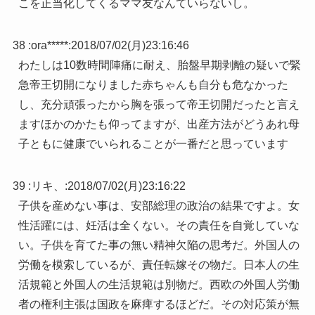
こを正当化してくるママ友なんていらないし。
38 :
ora*****
:
2018/07/02(月)23:16:46
わたしは10数時間陣痛に耐え、胎盤早期剥離の疑いで緊
急帝王切開になりました赤ちゃんも自分も危なかった
し、充分頑張ったから胸を張って帝王切開だったと言え
ますほかのかたも仰ってますが、出産方法がどうあれ母
子ともに健康でいられることが一番だと思っています
39 :
リキ、
:
2018/07/02(月)23:16:22
子供を産めない事は、安部総理の政治の結果ですよ。女
性活躍には、妊活は全くない。その責任を自覚していな
い。子供を育てた事の無い精神欠陥の思考だ。外国人の
労働を模索しているが、責任転嫁その物だ。日本人の生
活規範と外国人の生活規範は別物だ。西欧の外国人労働
者の権利主張は国政を麻痺するほどだ。その対応策が無