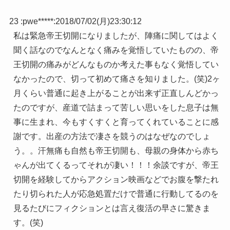
23 :
pwe*****
:
2018/07/02(月)23:30:12
私は緊急帝王切開になりましたが、陣痛に関してはよく
聞く話なのでなんとなく痛みを覚悟していたものの、帝
王切開の痛みがどんなものか考えた事もなく覚悟してい
なかったので、切って初めて痛さを知りました。(笑)2ヶ
月くらい普通に起き上がることが出来ず正直しんどかっ
たのですが、産道で詰まって苦しい思いをした息子は無
事に生まれ、今もすくすくと育ってくれていることに感
謝です。出産の方法で凄さを競うのはなぜなのでしょ
う。。汗無痛も自然も帝王切開も、母親の身体から赤ち
ゃんが出てくるってそれが凄い！！！余談ですが、帝王
切開を経験してからアクション映画などでお腹を撃たれ
たり切られた人が応急処置だけで普通に行動してるのを
見るたびにフィクションとは言え復活の早さに驚きま
す。(笑)