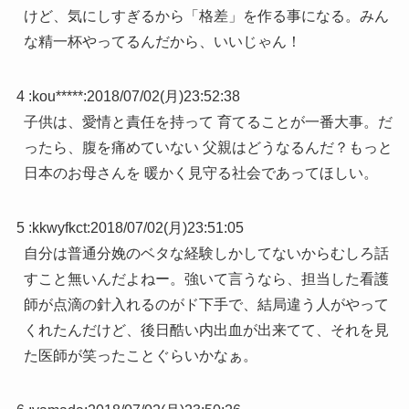
けど、気にしすぎるから「格差」を作る事になる。みん
な精一杯やってるんだから、いいじゃん！
4 :
kou*****
:
2018/07/02(月)23:52:38
子供は、愛情と責任を持って 育てることが一番大事。だ
ったら、腹を痛めていない 父親はどうなるんだ？もっと
日本のお母さんを 暖かく見守る社会であってほしい。
5 :
kkwyfkct
:
2018/07/02(月)23:51:05
自分は普通分娩のベタな経験しかしてないからむしろ話
すこと無いんだよねー。強いて言うなら、担当した看護
師が点滴の針入れるのがド下手で、結局違う人がやって
くれたんだけど、後日酷い内出血が出来てて、それを見
た医師が笑ったことぐらいかなぁ。