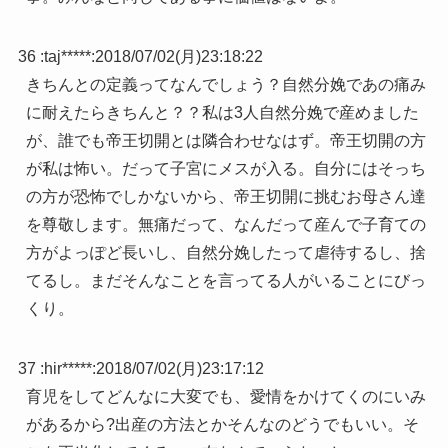
36 :
taj*****
:
2018/07/02(月)23:18:22
きちんとの定義ってなんでしょう？自然分娩であの痛み
に耐えたらきちんと？？私は3人自然分娩で産めました
が、誰でも帝王切開とは隣合わせなはず。帝王切開の方
が私は怖い。だって子宮にメスが入る。自分にはそっち
の方が恐怖でしかないから、帝王切開に挑むお母さん達
を尊敬します。無痛だって、なんだって産んで子育ての
方がよっぽど長いし、自然分娩したって虐待するし、捨
てるし。まだそんなことを言ってる人がいることにびっ
くり。
37 :
hir*****
:
2018/07/02(月)23:17:12
育児をしてどんなに大変でも、愛情をかけてくのにいみ
があるから?出産の方法とかそんなのどうでもいい。そ