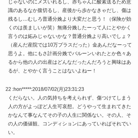
じゃないのにメスいれるし、赤ちゃんに酸素送るため意
識のあるなか腹切るし、産後から歩かなきゃだし、傷は
残るし…むしろ普通分娩より大変だと思う！（保険が効
くのは羨ましいが笑）無痛分娩したーって人にとやかく
言うのは妬みじゃないかな？普通分娩より高いでしょ？
（産んだ産院では10万プラスだった）金あんだなーって
思うよ。他にもさ計画分娩でバルーンいれたとか色々あ
るから他の人の出産はどんなだったんだろうと興味はあ
るが、とやかく言うことはないよねー！
22 :
hon*****
:
2018/07/02(月)23:31:23
くだらない。人の気持ちを考えられず、傷つけてしまう
人の方がよっぽど人生可哀想。どうやって生まれてきた
かなんて事なんてその子の人生に関係ない。その人、そ
の人の価値観、コンディションにあっていればそれでい
い。