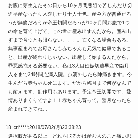
お腹に芽生えたその日から10ヶ月間悪阻で苦しんだり切
迫早産なったり入院したり十人十色。産み方が普通だろ
うが無痛だろうが帝王切開だろうが10ヶ月間お腹で1つ
の命を育て上げて、この世に産み出すんだから。産み出
すまで育つとも限らない、、、。亡くなる場合もある。
無事産まれてお母さんも赤ちゃんも元気で健康であるこ
と、出産が終わりじゃない。出産して始まるんだから。
罪悪感抱える必要ない。私は3人目妊娠切迫早産で臨月
入るまで24時間点滴入院。点滴外したら陣痛きます。今
生んだら赤ちゃん死にます。だから臨月まで何がなんで
も耐えます。副作用もあります。予定帝王切開です。愛
情ありまくりですよ！！赤ちゃん育って。臨月なったら
産まれてきてね…。
18 :
cri*****
:
2018/07/02(月)23:38:23
選択肢がある以上 どれを取るかは産む人のこと痛い思