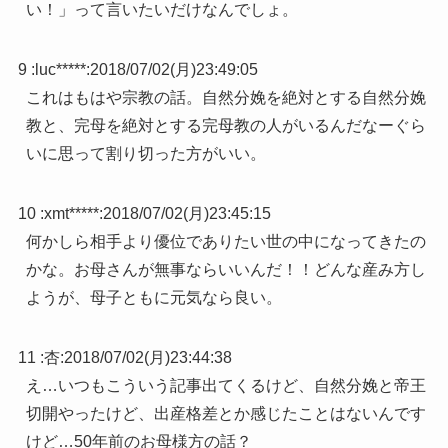
い！」って言いたいだけなんでしょ。
9 :
luc*****
:
2018/07/02(月)23:49:05
これはもはや宗教の話。自然分娩を絶対とする自然分娩
教と、完母を絶対とする完母教の人がいるんだなーぐら
いに思って割り切った方がいい。
10 :
xmt*****
:
2018/07/02(月)23:45:15
何かしら相手より優位でありたい世の中になってきたの
かな。お母さんが無事ならいいんだ！！どんな産み方し
ようが、母子ともに元気なら良い。
11 :
杏
:
2018/07/02(月)23:44:38
え…いつもこういう記事出てくるけど、自然分娩と帝王
切開やったけど、出産格差とか感じたことはないんです
けど…50年前のお母様方の話？