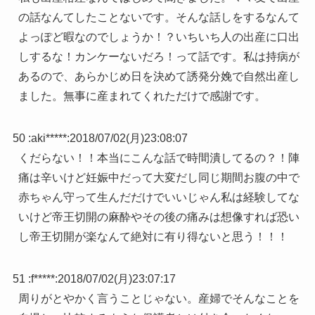
の話なんてしたことないです。そんな話しをするなんて
よっぽど暇なのでしょうか！？いちいち人の出産に口出
しするな！カンケーないだろ！って話です。私は持病が
あるので、あらかじめ日を決めて誘発分娩で自然出産し
ました。無事に産まれてくれただけで感謝です。
50 :
aki*****
:
2018/07/02(月)23:08:07
くだらない！！本当にこんな話で時間潰してるの？！陣
痛は辛いけど妊娠中だって大変だし同じ期間お腹の中で
赤ちゃん守って生んだだけでいいじゃん私は経験してな
いけど帝王切開の麻酔やその後の痛みは想像すれば恐い
し帝王切開が楽なんて絶対に有り得ないと思う！！！
51 :
f*****
:
2018/07/02(月)23:07:17
周りがとやかく言うことじゃない。産婦でそんなことを