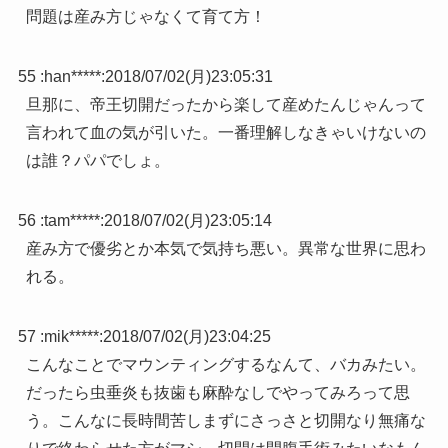
問題は産み方じゃなくて育て方！
55 :
han*****
:
2018/07/02(月)23:05:31
旦那に、帝王切開だったから楽して産めたんじゃんって
言われて血の気が引いた。一番理解しなきゃいけないの
は誰？パパでしょ。
56 :
tam*****
:
2018/07/02(月)23:05:14
産み方で優劣とか本気で気持ち悪い。異常な世界に思わ
れる。
57 :
mik*****
:
2018/07/02(月)23:04:25
こんなことでマウンティングするなんて、バカみたい。
だったら虫垂炎も抜歯も麻酔なしでやってみろって思
う。こんなに長時間苦しまずにさっさと切開なり無痛な