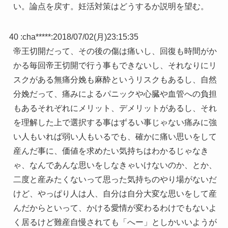
い。論点を戻す。妊活対策はどうするか説明を望む。
40 :
cha*****
:
2018/07/02(月)23:15:35
帝王切開だって、その後の傷は痛いし、回復も時間がか
かる毎回帝王切開で行う事もできないし、それなりにリ
スクがある無痛分娩も麻酔というリスクもあるし、自然
分娩だって、痛みによるパニックや心臓や血管への負担
もあるそれぞれにメリット、デメリットがあるし、それ
を理解した上で選択する事はずるい事じゃない痛みに強
い人もいれば弱い人もいるでも、確かに痛い思いをして
産んだ事に、価値を求めたい気持ちはわかるじゃなき
ゃ、なんであんな思いをしなきゃいけないのか、とか、
二度と産みたくないって思った気持ちのやり場がないだ
けど、やっぱり人は人、自分は自分大変な思いをして産
んだからといって、かける愛情が変わるわけでもないよ
く居るけど難産自慢されても「へー」としかいいようが