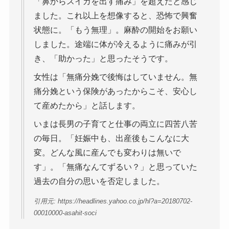
「鼻からスイカを出す痛み」を超えたと感じ
ました。これ以上を想像すると、恐怖で興奮
状態に。「もう無理」。麻酔の開始をお願い
しました。途端に体が冷えるように痛みが引
き、「助かった」と思ったそうです。
女性は「無痛分娩で後悔はしていません。無
痛分娩という保険があったからこそ、安心し
て産めたから」と話します。
いまは長男の子育てと仕事の両立に四苦八苦
の毎日。「妊娠中も、出産後もこんなに大
変。どんな風に産んでも変わりは無いで
す」。「無痛なんてずるい？」と思っていた
過去の自分の思いを否定しました。
引用元: https://headlines.yahoo.co.jp/hl?a=20180702-
00010000-asahit-soci