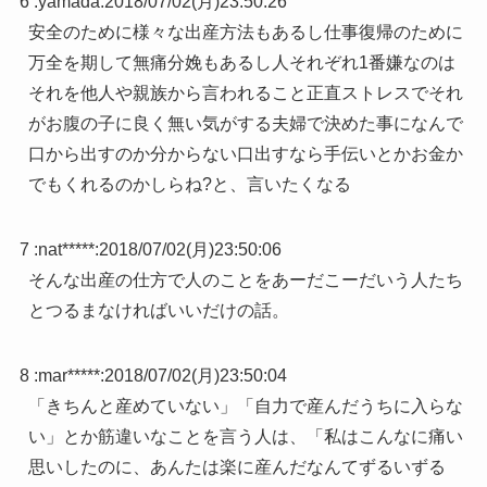
6 :
yamada
:
2018/07/02(月)23:50:26
安全のために様々な出産方法もあるし仕事復帰のために
万全を期して無痛分娩もあるし人それぞれ1番嫌なのは
それを他人や親族から言われること正直ストレスでそれ
がお腹の子に良く無い気がする夫婦で決めた事になんで
口から出すのか分からない口出すなら手伝いとかお金か
でもくれるのかしらね?と、言いたくなる
7 :
nat*****
:
2018/07/02(月)23:50:06
そんな出産の仕方で人のことをあーだこーだいう人たち
とつるまなければいいだけの話。
8 :
mar*****
:
2018/07/02(月)23:50:04
「きちんと産めていない」「自力で産んだうちに入らな
い」とか筋違いなことを言う人は、「私はこんなに痛い
思いしたのに、あんたは楽に産んだなんてずるいずる