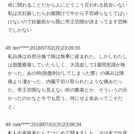
命に関わることだから人にどうこう言われる筋合いない
私は次妊娠したらお腹開けて中から子宮縛らなくてはい
けないので妊娠前から既に帝王切開が決まってます恐怖
でしかない
48 :
ten*****
:
2018/07/02(月)23:09:30
私自身は自然分娩で娘は無事に産まれた。しかしわたし
は胎盤癒着していたらしく、大流血して1週間意識が無
かった。あの時(胎盤剥がしてしまった際）の痛みは陣
痛より凄かった。内臓千切り取られたような痛みだっ
た。帝王切開なら見えない所の癒着とか、そういうの分
かったのかなと今でも思う。何にせよ命あってこそだ
と。
49 :
nek*****
:
2018/07/02(月)23:08:34
私も出産格差なんてはじめて聞きました。ママ友で出産