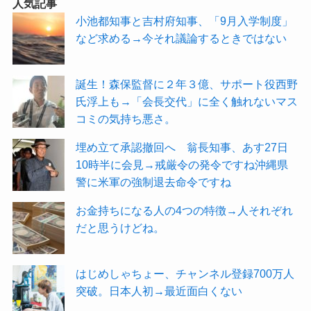
人気記事
小池都知事と吉村府知事、「9月入学制度」
など求める→今それ議論するときではない
誕生！森保監督に２年３億、サポート役西野
氏浮上も→「会長交代」に全く触れないマス
コミの気持ち悪さ。
埋め立て承認撤回へ 翁長知事、あす27日
10時半に会見→戒厳令の発令ですね沖縄県
警に米軍の強制退去命令ですね
お金持ちになる人の4つの特徴→人それぞれ
だと思うけどね。
はじめしゃちょー、チャンネル登録700万人
突破。日本人初→最近面白くない