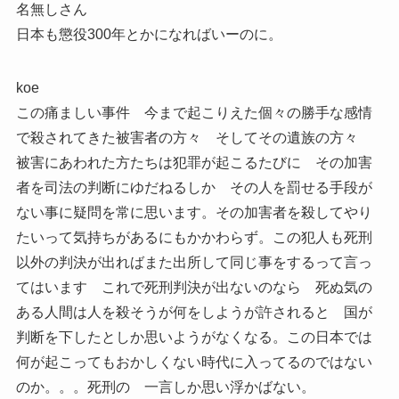
名無しさん
日本も懲役300年とかになればいーのに。
koe
この痛ましい事件 今まで起こりえた個々の勝手な感情
で殺されてきた被害者の方々 そしてその遺族の方々
被害にあわれた方たちは犯罪が起こるたびに その加害
者を司法の判断にゆだねるしか その人を罰せる手段が
ない事に疑問を常に思います。その加害者を殺してやり
たいって気持ちがあるにもかかわらず。この犯人も死刑
以外の判決が出ればまた出所して同じ事をするって言っ
てはいます これで死刑判決が出ないのなら 死ぬ気の
ある人間は人を殺そうが何をしようが許されると 国が
判断を下したとしか思いようがなくなる。この日本では
何が起こってもおかしくない時代に入ってるのではない
のか。。。死刑の 一言しか思い浮かばない。