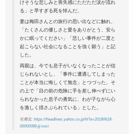
けそうな悲しみと喪失感にただただ涙が流れ
る」と早すぎる死を悼んだ。
妻は梅田さんとの旅行の思い出などに触れ、
「たくさんの優しさと愛をありがとう、安ら
かに眠ってください」「悲しい事件が二度と
起こらない社会になることを強く願う」と記
した。
両親は、今でも息子がいなくなったことが信
じられないとし、「事件に遭遇してしまった
ことが本当に悔しくて無念」とつづった。そ
の上で「目の前の危険に手を差し伸べずにい
られなかった息子の勇気に、わが子ながら心
を激しく揺さぶられている」とした。
引用元:
https://headlines.yahoo.co.jp/hl?a=20180618-
00000088-jij-soci