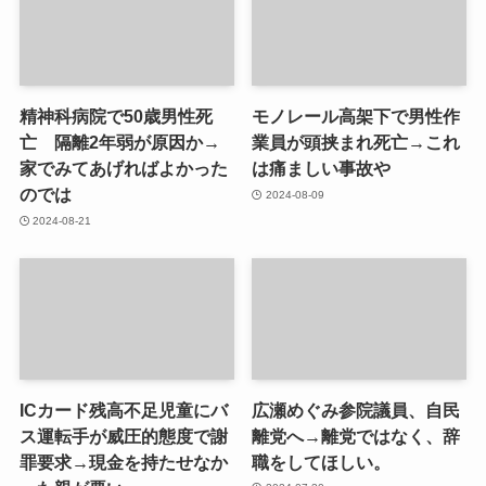
精神科病院で50歳男性死
モノレール高架下で男性作
亡 隔離2年弱が原因か→
業員が頭挟まれ死亡→これ
家でみてあげればよかった
は痛ましい事故や
のでは
2024-08-09
2024-08-21
ICカード残高不足児童にバ
広瀬めぐみ参院議員、自民
ス運転手が威圧的態度で謝
離党へ→離党ではなく、辞
罪要求→現金を持たせなか
職をしてほしい。