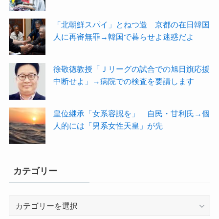
「北朝鮮スパイ」とねつ造 京都の在日韓国
人に再審無罪→韓国で暮らせよ迷惑だよ
徐敬徳教授「Ｊリーグの試合での旭日旗応援
中断せよ」→病院での検査を要請します
皇位継承「女系容認を」 自民・甘利氏→個
人的には「男系女性天皇」が先
カテゴリー
カ
テ