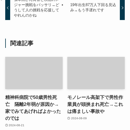
ジャー挑戦をバッサリ→ど
19年出生87万人下回る見込
うして人の挑戦を応援して
み→もう手遅れです
やれんのかね
関連記事
精神科病院で50歳男性死
モノレール高架下で男性作
亡 隔離2年弱が原因か→
業員が頭挟まれ死亡→これ
家でみてあげればよかった
は痛ましい事故や
のでは
2024-08-09
2024-08-21