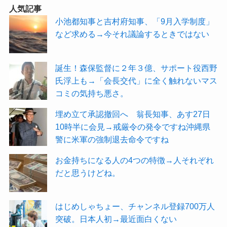
人気記事
小池都知事と吉村府知事、「9月入学制度」
など求める→今それ議論するときではない
誕生！森保監督に２年３億、サポート役西野
氏浮上も→「会長交代」に全く触れないマス
コミの気持ち悪さ。
埋め立て承認撤回へ 翁長知事、あす27日
10時半に会見→戒厳令の発令ですね沖縄県
警に米軍の強制退去命令ですね
お金持ちになる人の4つの特徴→人それぞれ
だと思うけどね。
はじめしゃちょー、チャンネル登録700万人
突破。日本人初→最近面白くない