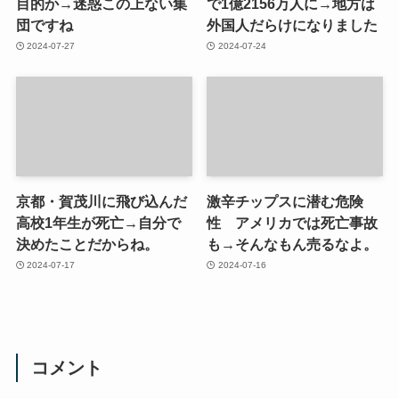
目的か→迷惑この上ない集
で1億2156万人に→地方は
団ですね
外国人だらけになりました
2024-07-27
2024-07-24
京都・賀茂川に飛び込んだ
激辛チップスに潜む危険
高校1年生が死亡→自分で
性 アメリカでは死亡事故
決めたことだからね。
も→そんなもん売るなよ。
2024-07-17
2024-07-16
コメント