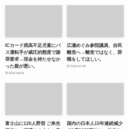
ICカード残高不足児童にバ
広瀬めぐみ参院議員、自民
ス運転手が威圧的態度で謝
離党へ→離党ではなく、辞
罪要求→現金を持たせなか
職をしてほしい。
った親が悪い。
2024-07-30
2024-08-02
富士山に120人野宿 ご来光
国内の日本人15年連続減少