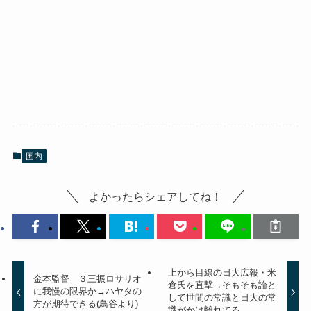
国内
よかったらシェアしてね！
上から目線の日大広報・米
金本監督 ３三振ロサリオ
倉氏を直撃→そもそも論と
に我慢の限界か→ハヤタの
して世間の常識と日大の常
方が期待できる(鳥谷より)
識がかけ離れてる。