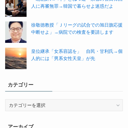
人に再審無罪→韓国で暮らせよ迷惑だよ
徐敬徳教授「Ｊリーグの試合での旭日旗応援
中断せよ」→病院での検査を要請します
皇位継承「女系容認を」 自民・甘利氏→個
人的には「男系女性天皇」が先
カテゴリー
カ
テ
ゴ
リ
アーカイブ