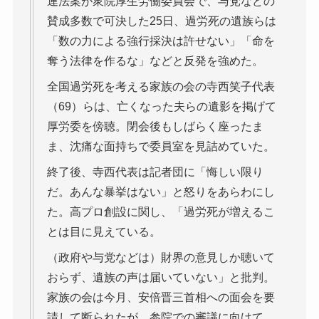
連法案が衆院厚生労働委員会で、与党などの
賛成多数で可決した25日、過労死の遺族らは
「数の力による強行採決は許せない」「命を
奪う法律を作るな」などと反発を強めた。
全国過労死を考える家族の会の寺西笑子代表
（69）らは、亡くなった夫らの遺影を掲げて
厚労委を傍聴。閉会後もしばらく座ったま
ま、沈痛な面持ちで委員室を見詰めていた。
終了後、寺西代表は記者団に「悔しい限り
だ。あんな暴挙はない」と怒りをあらわにし
た。高プロ創設に関し、「過労死が増えるこ
とは目に見えている。
（政府や与党などは）財界の意見しか聴いて
おらず、遺族の声は届いていない」と批判。
家族の会は今月、安倍晋三首相への面会を要
請して断られたが、参院での審議に向けて