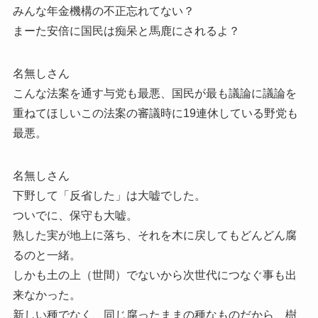
みんな年金機構の不正忘れてない？
まーた安倍に国民は痴呆と馬鹿にされるよ？
名無しさん
こんな法案を通す与党も最悪、国民が最も議論に議論を
重ねてほしいこの法案の審議時に19連休している野党も
最悪。
名無しさん
下野して「反省した」は大嘘でした。
ついでに、保守も大嘘。
熟した実が地上に落ち、それを木に戻してもどんどん腐
るのと一緒。
しかも土の上（世間）でないから次世代につなぐ事も出
来なかった。
新しい種でなく、同じ腐ったままの種なものだから、樹