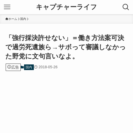
キャプチャーライフ
ホーム
国内
「強行採決許せない」＝働き方法案可決
で過労死遺族ら→サボって審議しなかっ
た野党に文句言いなよ。
広告
2018-05-26
国内