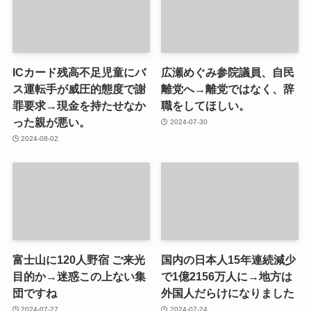
ICカード残高不足児童にバ
広瀬めぐみ参院議員、自民
ス運転手が威圧的態度で謝
離党へ→離党ではなく、辞
罪要求→現金を持たせなか
職をしてほしい。
った親が悪い。
2024-07-30
2024-08-02
富士山に120人野宿 ご来光
国内の日本人15年連続減少
目的か→迷惑この上ない集
で1億2156万人に→地方は
団ですね
外国人だらけになりました
2024-07-27
2024-07-24