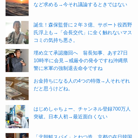
など求める→今それ議論するときではない
誕生！森保監督に２年３億、サポート役西野
氏浮上も→「会長交代」に全く触れないマス
コミの気持ち悪さ。
埋め立て承認撤回へ 翁長知事、あす27日
10時半に会見→戒厳令の発令ですね沖縄県
警に米軍の強制退去命令ですね
お金持ちになる人の4つの特徴→人それぞれ
だと思うけどね。
はじめしゃちょー、チャンネル登録700万人
突破。日本人初→最近面白くない
「北朝鮮スパイ」とねつ造 京都の在日韓国