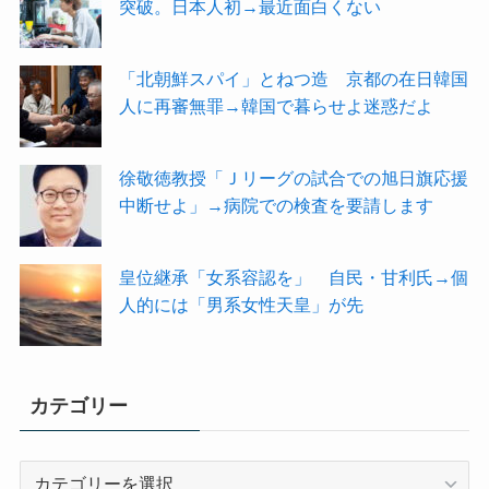
突破。日本人初→最近面白くない
「北朝鮮スパイ」とねつ造 京都の在日韓国
人に再審無罪→韓国で暮らせよ迷惑だよ
徐敬徳教授「Ｊリーグの試合での旭日旗応援
中断せよ」→病院での検査を要請します
皇位継承「女系容認を」 自民・甘利氏→個
人的には「男系女性天皇」が先
カテゴリー
カ