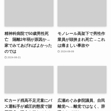
精神科病院で50歳男性死
モノレール高架下で男性作
亡 隔離2年弱が原因か→
業員が頭挟まれ死亡→これ
家でみてあげればよかった
は痛ましい事故や
のでは
2024-08-09
2024-08-21
ICカード残高不足児童にバ
広瀬めぐみ参院議員、自民
ス運転手が威圧的態度で謝
離党へ→離党ではなく、辞