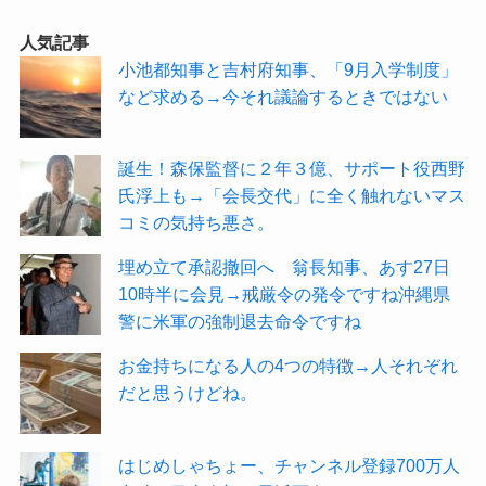
人気記事
小池都知事と吉村府知事、「9月入学制度」
など求める→今それ議論するときではない
誕生！森保監督に２年３億、サポート役西野
氏浮上も→「会長交代」に全く触れないマス
コミの気持ち悪さ。
埋め立て承認撤回へ 翁長知事、あす27日
10時半に会見→戒厳令の発令ですね沖縄県
警に米軍の強制退去命令ですね
お金持ちになる人の4つの特徴→人それぞれ
だと思うけどね。
はじめしゃちょー、チャンネル登録700万人