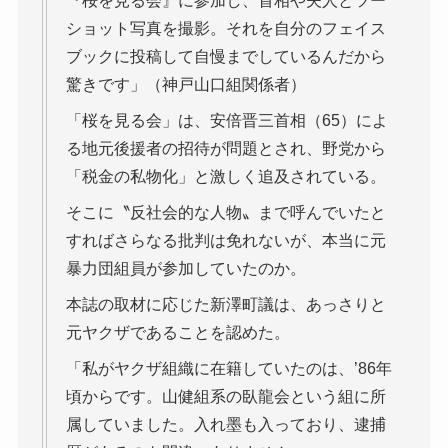
『桜を見る会』に参加し、首相や夫人とツー
ショット写真を撮影。それを自分のフェイス
ブックに投稿して自慢までしているんだから
驚きです」（神戸山口組関係者）
「桜を見る会」は、安倍晋三首相（65）によ
る地元後援者の招待が問題とされ、野党から
「税金の私物化」と激しく追及されている。
そこに〝反社会的な人物〟まで呼んでいたと
すればさらなる批判は免れないが、本当に元
暴力団組員が参加していたのか。
本誌の取材に応じた新澤町議は、あっさりと
元ヤクザであることを認めた。
「私がヤクザ組織に在籍していたのは、’86年
頃からです。山健組系の臥龍会という組に所
属していました。入れ墨も入っており、逮捕