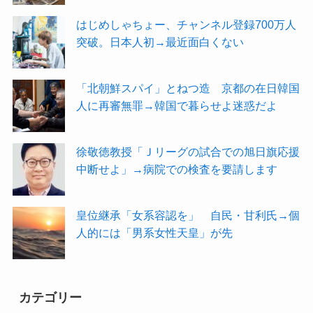
はじめしゃちょー、チャンネル登録700万人
突破。日本人初→最近面白くない
「北朝鮮スパイ」とねつ造 京都の在日韓国
人に再審無罪→韓国で暮らせよ迷惑だよ
徐敬徳教授「Ｊリーグの試合での旭日旗応援
中断せよ」→病院での検査を要請します
皇位継承「女系容認を」 自民・甘利氏→個
人的には「男系女性天皇」が先
カテゴリー