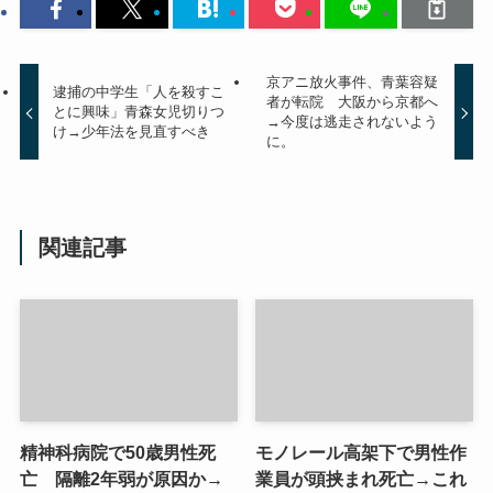
京アニ放火事件、青葉容疑
逮捕の中学生「人を殺すこ
者が転院 大阪から京都へ
とに興味」青森女児切りつ
→今度は逃走されないよう
け→少年法を見直すべき
に。
関連記事
精神科病院で50歳男性死
モノレール高架下で男性作
亡 隔離2年弱が原因か→
業員が頭挟まれ死亡→これ