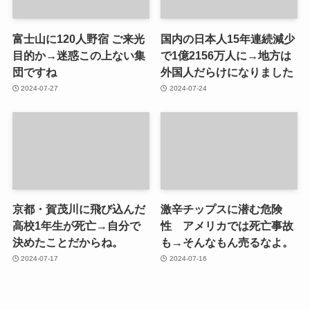
富士山に120人野宿 ご来光
国内の日本人15年連続減少
目的か→迷惑この上ない集
で1億2156万人に→地方は
団ですね
外国人だらけになりました
2024-07-27
2024-07-24
京都・賀茂川に飛び込んだ
激辛チップスに潜む危険
高校1年生が死亡→自分で
性 アメリカでは死亡事故
決めたことだからね。
も→そんなもん売るなよ。
2024-07-17
2024-07-16