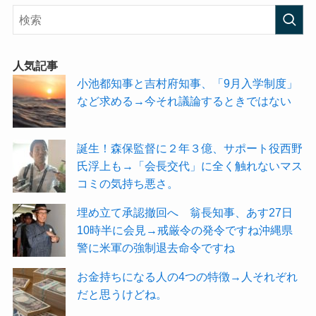
人気記事
小池都知事と吉村府知事、「9月入学制度」
など求める→今それ議論するときではない
誕生！森保監督に２年３億、サポート役西野
氏浮上も→「会長交代」に全く触れないマス
コミの気持ち悪さ。
埋め立て承認撤回へ 翁長知事、あす27日
10時半に会見→戒厳令の発令ですね沖縄県
警に米軍の強制退去命令ですね
お金持ちになる人の4つの特徴→人それぞれ
だと思うけどね。