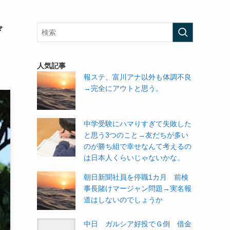
デ
人気記事
報ステ、富川アナ以外も体調不良
→完全にアウトと思う。
中学受験にハマりすぎて失敗した
と思う3つのこと→友だちが多い
のが勝ち組で幸せなんて考えるの
は日本人くらいじゃないかな。
朝日新聞社員を停職1カ月 前検
事長賭けマージャン問題→実名報
道はしないのでしょうか
中日 ガルシア好投でＧ倒 借金