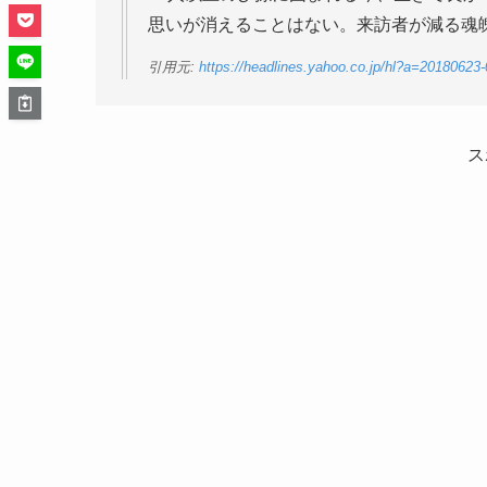
思いが消えることはない。来訪者が減る魂
引用元:
https://headlines.yahoo.co.jp/hl?a=20180623-
ス