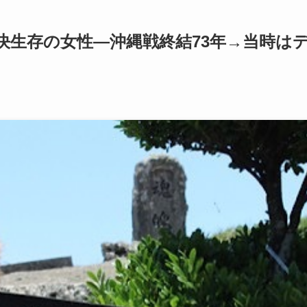
決生存の女性―沖縄戦終結73年→当時は