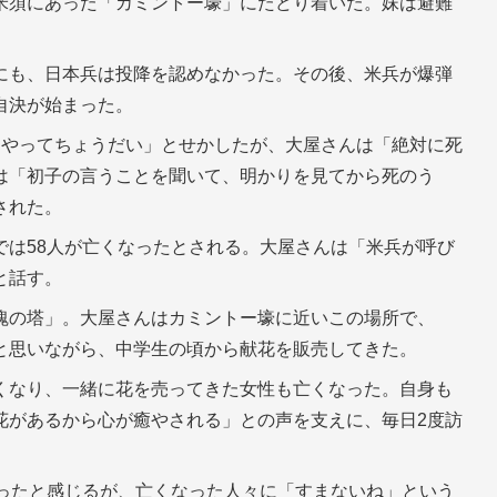
米須にあった「カミントー壕」にたどり着いた。妹は避難
にも、日本兵は投降を認めなかった。その後、米兵が爆弾
自決が始まった。
くやってちょうだい」とせかしたが、大屋さんは「絶対に死
は「初子の言うことを聞いて、明かりを見てから死のう
された。
では58人が亡くなったとされる。大屋さんは「米兵が呼び
と話す。
魄の塔」。大屋さんはカミントー壕に近いこの場所で、
と思いながら、中学生の頃から献花を販売してきた。
くなり、一緒に花を売ってきた女性も亡くなった。自身も
花があるから心が癒やされる」との声を支えに、毎日2度訪
かったと感じるが、亡くなった人々に「すまないね」という