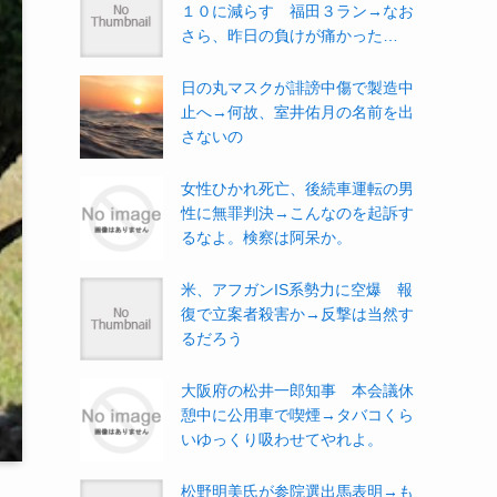
１０に減らす 福田３ラン→なお
さら、昨日の負けが痛かった…
日の丸マスクが誹謗中傷で製造中
止へ→何故、室井佑月の名前を出
さないの
女性ひかれ死亡、後続車運転の男
性に無罪判決→こんなのを起訴す
るなよ。検察は阿呆か。
米、アフガンIS系勢力に空爆 報
復で立案者殺害か→反撃は当然す
るだろう
大阪府の松井一郎知事 本会議休
憩中に公用車で喫煙→タバコくら
いゆっくり吸わせてやれよ。
松野明美氏が参院選出馬表明→も