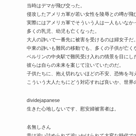
当時はデマが飛び交った。
侵攻したアメリカ軍が若い女性を陵辱との噂が飛
実際にはアメリカ軍でそういう人は一人もいなか
多くの乳児、幼児も亡くなった。
大人の諍いで一番先に被害を受けるのは婦女子だ
中東の諍いも難民の移動でも、多くの子供が亡く
ベルリンの中央駅で難民受け入れの情景を目にし
彼らは自らの未来を案じて泣いていたのだ。
子供たちに、抱え切れないほどの不安、恐怖を与
こういう大人たちにどう対応すれば良いか、世界
dividejapanese
生きた心地しないです、慰安婦被害者は。
名無しさん
昔は追い詰められて追いかけられて大変な時代で