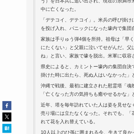
う）を日本兵に追い出され、現在の糸満市
中に亡くなった。
「デテコイ、デテコイ」。米兵の呼び掛け
を投げ入れ、パニックになった壕内で集団
家族は手りゅう弾4個を所持。祖母は「早
にたくない」と父親に泣いてせがんだ。父
ね」と言い、家族で壕を脱出。米軍に収容
県史によると、カミントー壕内の集団自決
掛けた時に出たら、死ぬ人はいなかった」
沖縄で戦後、最初に建立された慰霊塔「魂
「亡くなった方の気持ちも癒やせるかな」
近年、塔を毎年訪れていた人は姿を見せな
売り場には立たなくなった。それでも、「
れて花を入れ替えている。
10人以上のひ孫に囲まれる今、生きて良