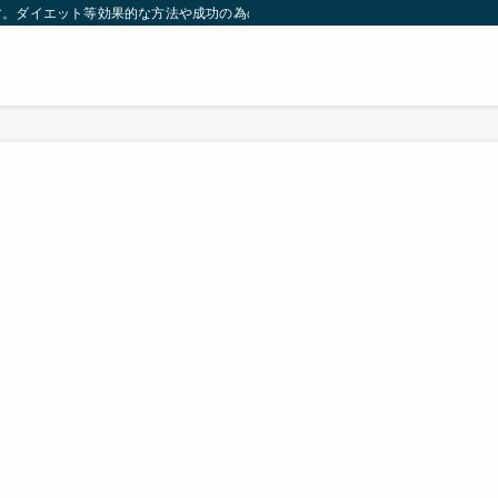
す。ダイエット等効果的な方法や成功の為の秘訣等。太ったり悩んでいる方々が簡