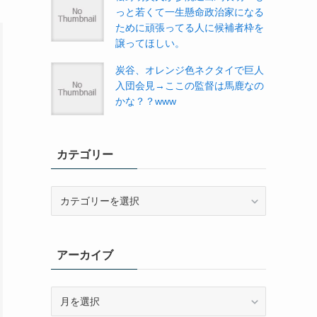
っと若くて一生懸命政治家になる
ために頑張ってる人に候補者枠を
譲ってほしい。
炭谷、オレンジ色ネクタイで巨人
入団会見→ここの監督は馬鹿なの
かな？？www
カテゴリー
カ
テ
ゴ
リ
アーカイブ
ー
ア
ー