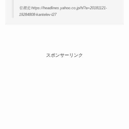
引用元:https://headlines.yahoo.co.jp/hl?a=20181121-
19284808-kantelev-l27
スポンサーリンク