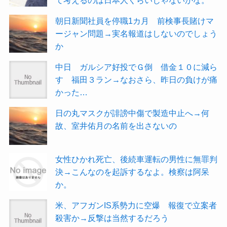
朝日新聞社員を停職1カ月 前検事長賭けマ
ージャン問題→実名報道はしないのでしょう
か
中日 ガルシア好投でＧ倒 借金１０に減ら
す 福田３ラン→なおさら、昨日の負けが痛
かった…
日の丸マスクが誹謗中傷で製造中止へ→何
故、室井佑月の名前を出さないの
女性ひかれ死亡、後続車運転の男性に無罪判
決→こんなのを起訴するなよ。検察は阿呆
か。
米、アフガンIS系勢力に空爆 報復で立案者
殺害か→反撃は当然するだろう