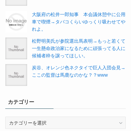
大阪府の松井一郎知事 本会議休憩中に公用
車で喫煙→タバコくらいゆっくり吸わせてや
れよ。
松野明美氏が参院選出馬表明→もっと若くて
一生懸命政治家になるために頑張ってる人に
候補者枠を譲ってほしい。
炭谷、オレンジ色ネクタイで巨人入団会見→
ここの監督は馬鹿なのかな？？www
カテゴリー
カ
テ