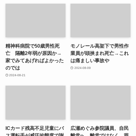
精神科病院で50歳男性死
モノレール高架下で男性作
亡 隔離2年弱が原因か→
業員が頭挟まれ死亡→これ
家でみてあげればよかった
は痛ましい事故や
のでは
2024-08-09
2024-08-21
ICカード残高不足児童にバ
広瀬めぐみ参院議員、自民
ス運転手が威圧的態度で謝
離党へ→離党ではなく、辞