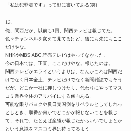
「私は犯罪者です」って顔に書いてある(笑)
13.
俺、関西だが、以前も1回、関西テレビは報じてた。
色々チャンネルを変えて見てるけど、後にも先にもここ
だけやな。
NHKやMBS,ABC,読売テレビはやってなかった。
今の日本では、正直、ここだけやな。報じたのは。
関西テレビがエライというよりは、なんかこれは関西だ
けでなく日本全土、テレビだけでなく新聞雑誌でもそう
だが、どこか一社に押しつけたり、代わりにやってマス
コミ業界全体のアリバイにする傾向ある。
可能な限りパヨクや反日売国側をリベラルとしてしれっ
としとき、順番か何かでどこかが報じないことを報じ
て、それで、たとえば産経が報じたからいいでしょとか
という意識をマスコミ界は持ってるよう。