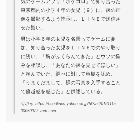
気のゲームアプリ「ポケコロ」で知り合った
東京都内の小学４年の女児（９）に、裸の画
像を撮影するよう指示し、ＬＩＮＥで送信さ
せた疑い。
男は小学６年の女児を名乗ってゲームに参
加。知り合った女児をＬＩＮＥでのやり取り
に誘い、「胸がふくらんできた」とウソの悩
みを相談し、「あなたの裸を見せてほしい」
と頼んでいた。調べに対して容疑を認め、
「うまくだまして、裸の写真を入手すること
で優越感を感じた」と供述している。
引用元: https://headlines.yahoo.co.jp/hl?a=20181115-
00050077-yom-soci