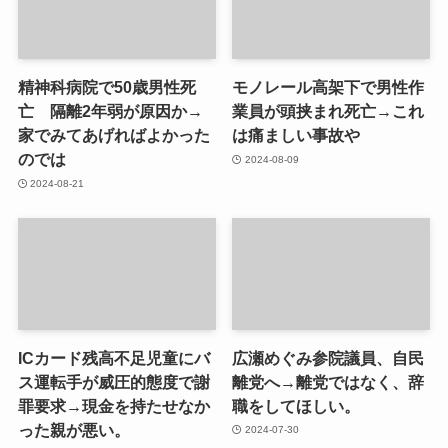
精神科病院で50歳男性死
モノレール高架下で男性作
亡 隔離2年弱が原因か→
業員が頭挟まれ死亡→これ
家でみてあげればよかった
は痛ましい事故や
のでは
2024-08-09
2024-08-21
ICカード残高不足児童にバ
広瀬めぐみ参院議員、自民
ス運転手が威圧的態度で謝
離党へ→離党ではなく、辞
罪要求→現金を持たせなか
職をしてほしい。
った親が悪い。
2024-07-30