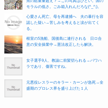
魚の総重量超え？→この写真はひどい。国の
モラルの低さ。ごみ箱入れんだろな(^_^;)。
心愛さん死亡、母を再逮捕へ 夫の暴行を容
認した疑い→苦しみを考えると涙が出てく
る。
根室の5漁船、国後島に連行される 日ロ合
意の安全操業中→憲法改正したら解決。
女子選手9人、教諭に前髪切られる→パワハ
ラであり、傷害ですね。
元悪役レスラーのキラー・カーンが急死→全
盛期のプロレス界を盛り上げた１人