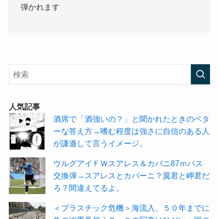
弾かれます
人気記事
酒席で「酒強いの？」と聞かれたときのベタ
ーな答え方→嗜む程度は強さに自信のある人
が謙遜して言うイメージ。
ウルグアイＦＷスアレス＆カバニ87ｍパス
交換弾→スアレスとカバーニ？翼君と岬君だ
ろ？間違えてるよ。
＜プラスチック危機＞海流入、５０年までに