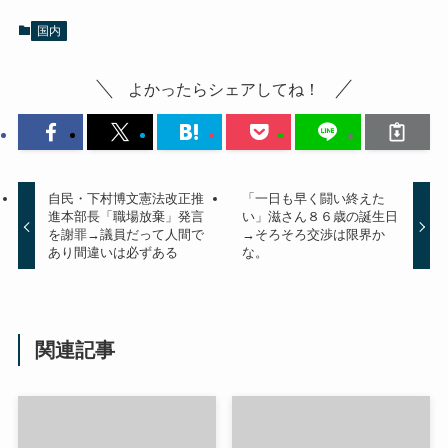
国内
よかったらシェアしてね！
自民・下村博文憲法改正推
「一日も早く闘い終えた
進本部長「職場放棄」発言
い」滋さん８６歳の誕生日
を謝罪→議員だって人間で
→そろそろ交渉は限界か
あり間違いは必ずある
な。
関連記事