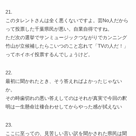
21.
このタレントさんは全く悪くないですよ。芸No人だから
って投票した千葉県民が悪い。自業自得ですね。
ただ次の選挙でサンミュージックつながりでカンニング
竹山が立候補したらこいつのこと忘れて「TVの人だ！」
ってホイホイ投票するんでしょうけど。
22.
最初に聞かれたとき、そう答えればよかったじゃない
か。
その時歯切れの悪い答えしてのはそれが真実で今回の釈
明は一生懸命辻褄合わせしてからやった感が拭えない
23.
ここに至っての、見苦しい言い訳を聞かされた県民は聞