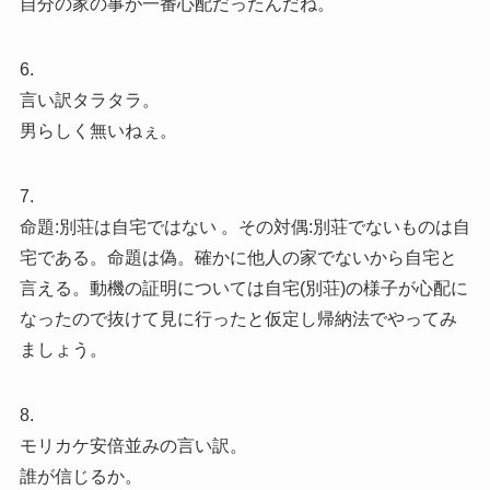
自分の家の事が一番心配だったんだね。
6.
言い訳タラタラ。
男らしく無いねぇ。
7.
命題:別荘は自宅ではない 。その対偶:別荘でないものは自
宅である。命題は偽。確かに他人の家でないから自宅と
言える。動機の証明については自宅(別荘)の様子が心配に
なったので抜けて見に行ったと仮定し帰納法でやってみ
ましょう。
8.
モリカケ安倍並みの言い訳。
誰が信じるか。