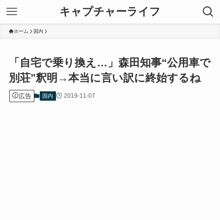
キャプチャーライフ
ホーム
国内
「自宅で乗り換え…」森田知事“公用車で
別荘”釈明→本当に言い訳に終始するね
広告
2019-11-07
国内