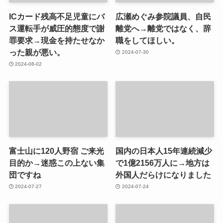
ICカード残高不足児童にバ
広瀬めぐみ参院議員、自民
ス運転手が威圧的態度で謝
離党へ→離党ではなく、辞
罪要求→現金を持たせなか
職をしてほしい。
った親が悪い。
2024-07-30
2024-08-02
富士山に120人野宿 ご来光
国内の日本人15年連続減少
目的か→迷惑この上ない集
で1億2156万人に→地方は
団ですね
外国人だらけになりました
2024-07-27
2024-07-24