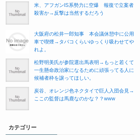
米、アフガンIS系勢力に空爆 報復で立案者
殺害か→反撃は当然するだろう
大阪府の松井一郎知事 本会議休憩中に公用
車で喫煙→タバコくらいゆっくり吸わせてや
れよ。
松野明美氏が参院選出馬表明→もっと若くて
一生懸命政治家になるために頑張ってる人に
候補者枠を譲ってほしい。
炭谷、オレンジ色ネクタイで巨人入団会見→
ここの監督は馬鹿なのかな？？www
カテゴリー