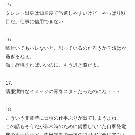
15.
タレント出身は知名度で当選しやすいけど、やっぱり駄
目だ。仕事に信用できない
16.
嘘付いてもバレないと、思っているのだろうか ? 浅はか
過ぎるねぇ。
潔く辞職すればいいのに、もう退き際だよ。
17.
清廉潔白なイメ～ジの青春スタ～だったのにね・・・
18.
こういう非常時に日頃の仕事ぶりが出てしまうよね。
この話もそうだが非常時のために備蓄していた自家発電
機の不活用など、森田知事の一連の説明は完全にアウト