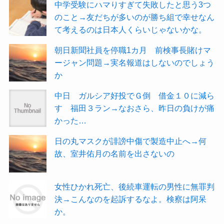
中学受験にハマりすぎて失敗したと思う3つ
のこと→友だちが多いのが勝ち組で幸せなん
て考えるのは日本人くらいじゃないかな。
朝日新聞社員を停職1カ月 前検事長賭けマ
ージャン問題→実名報道はしないのでしょう
か
中日 ガルシア好投でＧ倒 借金１０に減ら
す 福田３ラン→なおさら、昨日の負けが痛
かった…
日の丸マスクが誹謗中傷で製造中止へ→何
故、室井佑月の名前を出さないの
女性ひかれ死亡、後続車運転の男性に無罪判
決→こんなのを起訴するなよ。検察は阿呆
か。