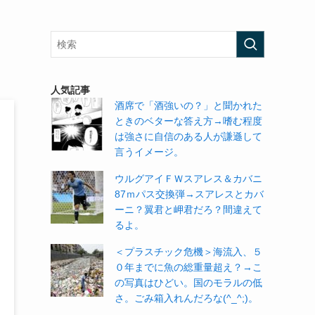
人気記事
酒席で「酒強いの？」と聞かれた
ときのベターな答え方→嗜む程度
は強さに自信のある人が謙遜して
言うイメージ。
ウルグアイＦＷスアレス＆カバニ
87ｍパス交換弾→スアレスとカバ
ーニ？翼君と岬君だろ？間違えて
るよ。
＜プラスチック危機＞海流入、５
０年までに魚の総重量超え？→こ
の写真はひどい。国のモラルの低
さ。ごみ箱入れんだろな(^_^;)。