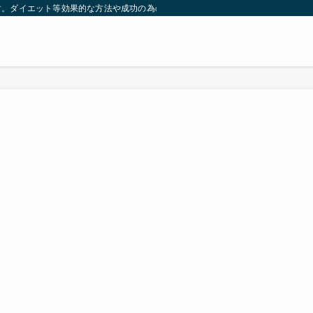
す。ダイエット等効果的な方法や成功の為の秘訣等。太ったり悩んでいる方々が簡