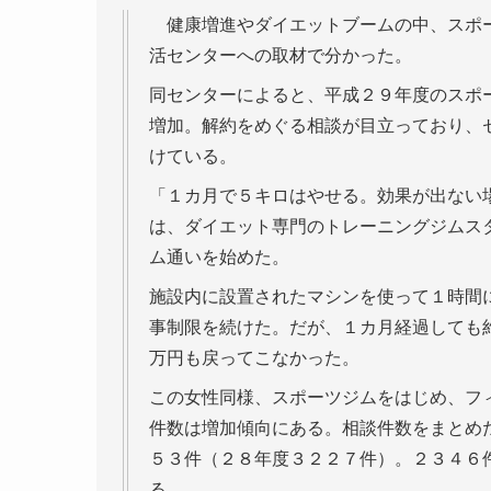
健康増進やダイエットブームの中、スポー
活センターへの取材で分かった。
同センターによると、平成２９年度のスポ
増加。解約をめぐる相談が目立っており、
けている。
「１カ月で５キロはやせる。効果が出ない
は、ダイエット専門のトレーニングジムス
ム通いを始めた。
施設内に設置されたマシンを使って１時間
事制限を続けた。だが、１カ月経過しても
万円も戻ってこなかった。
この女性同様、スポーツジムをはじめ、フ
件数は増加傾向にある。相談件数をまとめ
５３件（２８年度３２２７件）。２３４６
る。