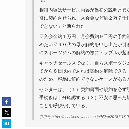
相談内容はサービス内容が当初の説明と異
引に契約させられ、入会金など約２万７千
できない」と断られた
▽入会金約１万円、月会費約９千円の予約
めたい▽９０代の母が解約を申し出たが引
にスポーツジムの解約の際にトラブルが起
キャッチセールスでなく、自らスポーツジ
てから８日以内であれば契約を解除できる
のため、容易に解約できないケースがある
センターは、（１）契約書面や規約を必ず
手続きは十分確認する（３）不安に思った
ことを呼びかけている。
引用元:https://headlines.yahoo.co.jp/hl?a=20181118-0