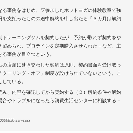
なる事例をはじめ、▽参加したホットヨガの体験教室で強
円を支払ったものの途中解約を申し出たら「３カ月は解約
制トレーニングジムを契約したが、予約が取れず契約をや
き留められ、プロテインを定期購入させられた－など。主
きる事例が目立つという。
ムの店舗に赴き交わした契約は原則、契約書面を受け取っ
「クーリング・オフ」制度が設けられていないという。こ
としている。
読み、内容を確認してから契約する（２）解約条件や解約
場合やトラブルになったら消費生活センターに相談する－
0000530-san-soci