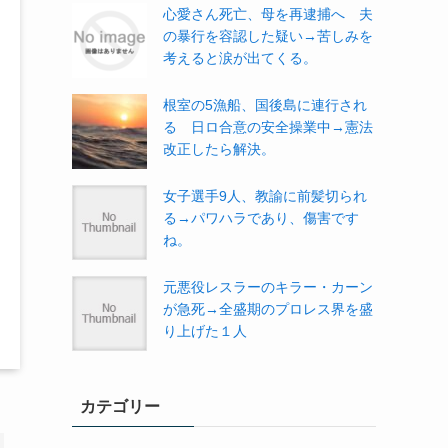
心愛さん死亡、母を再逮捕へ 夫
の暴行を容認した疑い→苦しみを
考えると涙が出てくる。
根室の5漁船、国後島に連行され
る 日ロ合意の安全操業中→憲法
改正したら解決。
女子選手9人、教諭に前髪切られ
る→パワハラであり、傷害です
ね。
元悪役レスラーのキラー・カーン
が急死→全盛期のプロレス界を盛
り上げた１人
カテゴリー