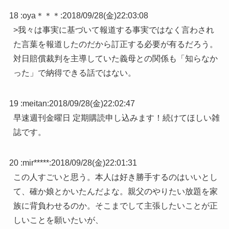
18 :
oya＊＊＊
:
2018/09/28(金)22:03:08
>我々は事実に基づいて報道する事実ではなく言わされ
た言葉を報道したのだから訂正する必要が有るだろう。
対日賠償裁判を主導していた義母との関係も「知らなか
った」で納得できる話ではない。
19 :
meitan
:
2018/09/28(金)22:02:47
早速週刊金曜日 定期購読申し込みます！続けてほしい雑
誌です。
20 :
mir*****
:
2018/09/28(金)22:01:31
この人すごいと思う。本人は好き勝手するのはいいとし
て、確か娘とかいたんだよな。親父のやりたい放題を家
族に背負わせるのか。そこまでして主張したいことが正
しいことを願いたいが、