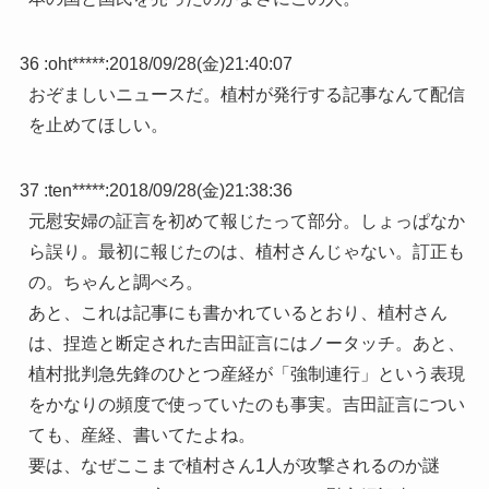
36 :
oht*****
:
2018/09/28(金)21:40:07
おぞましいニュースだ。植村が発行する記事なんて配信
を止めてほしい。
37 :
ten*****
:
2018/09/28(金)21:38:36
元慰安婦の証言を初めて報じたって部分。しょっぱなか
ら誤り。最初に報じたのは、植村さんじゃない。訂正も
の。ちゃんと調べろ。
あと、これは記事にも書かれているとおり、植村さん
は、捏造と断定された吉田証言にはノータッチ。あと、
植村批判急先鋒のひとつ産経が「強制連行」という表現
をかなりの頻度で使っていたのも事実。吉田証言につい
ても、産経、書いてたよね。
要は、なぜここまで植村さん1人が攻撃されるのか謎