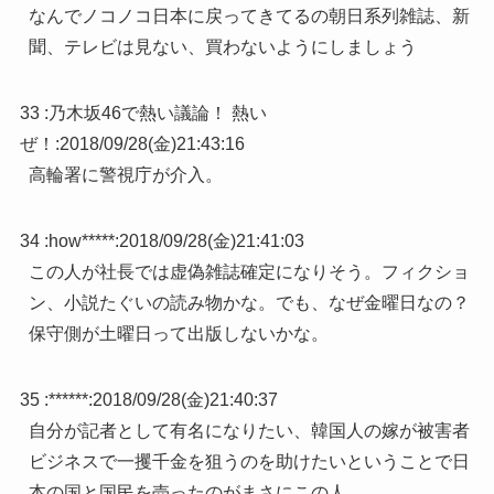
なんでノコノコ日本に戻ってきてるの朝日系列雑誌、新
聞、テレビは見ない、買わないようにしましょう
33 :
乃木坂46で熱い議論！ 熱い
ぜ！
:
2018/09/28(金)21:43:16
高輪署に警視庁が介入。
34 :
how*****
:
2018/09/28(金)21:41:03
この人が社長では虚偽雑誌確定になりそう。フィクショ
ン、小説たぐいの読み物かな。でも、なぜ金曜日なの？
保守側が土曜日って出版しないかな。
35 :
******
:
2018/09/28(金)21:40:37
自分が記者として有名になりたい、韓国人の嫁が被害者
ビジネスで一攫千金を狙うのを助けたいということで日
本の国と国民を売ったのがまさにこの人。