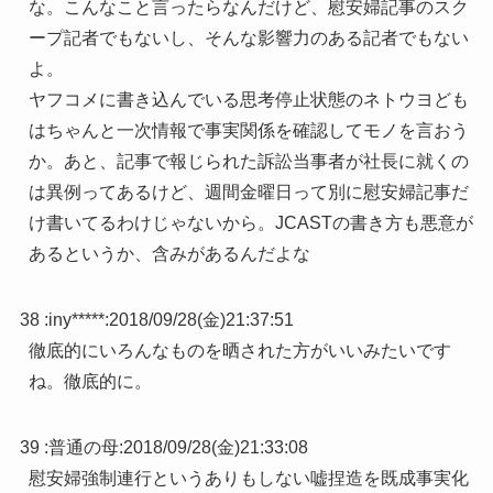
な。こんなこと言ったらなんだけど、慰安婦記事のスク
ープ記者でもないし、そんな影響力のある記者でもない
よ。
ヤフコメに書き込んでいる思考停止状態のネトウヨども
はちゃんと一次情報で事実関係を確認してモノを言おう
か。あと、記事で報じられた訴訟当事者が社長に就くの
は異例ってあるけど、週間金曜日って別に慰安婦記事だ
け書いてるわけじゃないから。JCASTの書き方も悪意が
あるというか、含みがあるんだよな
38 :
iny*****
:
2018/09/28(金)21:37:51
徹底的にいろんなものを晒された方がいいみたいです
ね。徹底的に。
39 :
普通の母
:
2018/09/28(金)21:33:08
慰安婦強制連行というありもしない嘘捏造を既成事実化