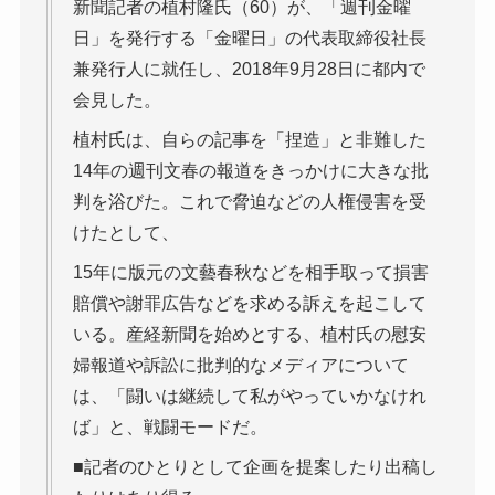
新聞記者の植村隆氏（60）が、「週刊金曜
日」を発行する「金曜日」の代表取締役社長
兼発行人に就任し、2018年9月28日に都内で
会見した。
植村氏は、自らの記事を「捏造」と非難した
14年の週刊文春の報道をきっかけに大きな批
判を浴びた。これで脅迫などの人権侵害を受
けたとして、
15年に版元の文藝春秋などを相手取って損害
賠償や謝罪広告などを求める訴えを起こして
いる。産経新聞を始めとする、植村氏の慰安
婦報道や訴訟に批判的なメディアについて
は、「闘いは継続して私がやっていかなけれ
ば」と、戦闘モードだ。
■記者のひとりとして企画を提案したり出稿し