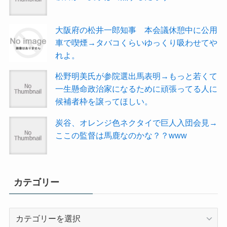
大阪府の松井一郎知事 本会議休憩中に公用
車で喫煙→タバコくらいゆっくり吸わせてや
れよ。
松野明美氏が参院選出馬表明→もっと若くて
一生懸命政治家になるために頑張ってる人に
候補者枠を譲ってほしい。
炭谷、オレンジ色ネクタイで巨人入団会見→
ここの監督は馬鹿なのかな？？www
カテゴリー
カ
テ