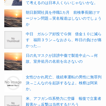
て考えるのは日本人くらいじゃないかな。
朝日新聞社員を停職1カ月 前検事長賭けマ
ージャン問題→実名報道はしないのでしょう
か
中日 ガルシア好投でＧ倒 借金１０に減ら
す 福田３ラン→なおさら、昨日の負けが痛
かった…
日の丸マスクが誹謗中傷で製造中止へ→何
故、室井佑月の名前を出さないの
女性ひかれ死亡、後続車運転の男性に無罪判
決→こんなのを起訴するなよ。検察は阿呆
か。
米、アフガンIS系勢力に空爆 報復で立案者
殺害か→反撃は当然するだろう