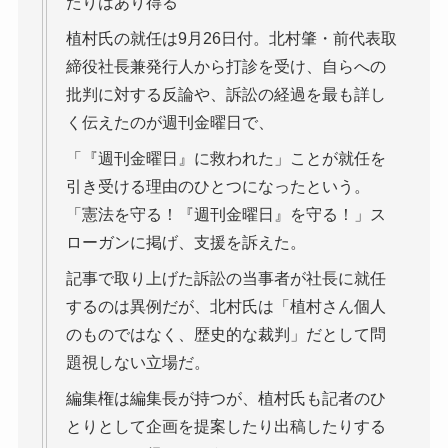
たりはあり得る
植村氏の就任は9月26日付。北村肇・前代表取
締役社長兼発行人から打診を受け、自らへの
批判に対する反論や、訴訟の経過を最も詳し
く伝えたのが週刊金曜日で、
「『週刊金曜日』に救われた」ことが就任を
引き受ける理由のひとつになったという。
「憲法を守る！『週刊金曜日』を守る！」ス
ローガンに掲げ、支援を訴えた。
記事で取り上げた訴訟の当事者が社長に就任
するのは異例だが、北村氏は「植村さん個人
のものではなく、歴史的な裁判」だとして問
題視しない立場だ。
編集権は編集長が持つが、植村氏も記者のひ
とりとして企画を提案したり出稿したりする