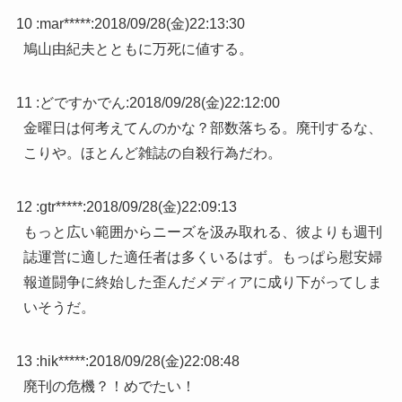
10 :
mar*****
:
2018/09/28(金)22:13:30
鳩山由紀夫とともに万死に値する。
11 :
どですかでん
:
2018/09/28(金)22:12:00
金曜日は何考えてんのかな？部数落ちる。廃刊するな、
こりや。ほとんど雑誌の自殺行為だわ。
12 :
gtr*****
:
2018/09/28(金)22:09:13
もっと広い範囲からニーズを汲み取れる、彼よりも週刊
誌運営に適した適任者は多くいるはず。もっぱら慰安婦
報道闘争に終始した歪んだメディアに成り下がってしま
いそうだ。
13 :
hik*****
:
2018/09/28(金)22:08:48
廃刊の危機？！めでたい！