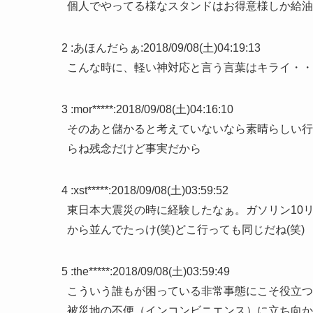
個人でやってる様なスタンドはお得意様しか給油
2 :
あほんだらぁ
:
2018/09/08(土)04:19:13
こんな時に、軽い神対応と言う言葉はキライ・・
3 :
mor*****
:
2018/09/08(土)04:16:10
そのあと儲かると考えていないなら素晴らしい行
らね残念だけど事実だから
4 :
xst*****
:
2018/09/08(土)03:59:52
東日本大震災の時に経験したなぁ。ガソリン10
から並んでたっけ(笑)どこ行っても同じだね(笑)
5 :
the*****
:
2018/09/08(土)03:59:49
こういう誰もが困っている非常事態にこそ役立つ
被災地の不便（インコンビニエンス）に立ち向か