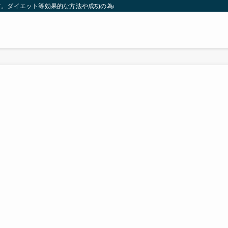
す。ダイエット等効果的な方法や成功の為の秘訣等。太ったり悩んでいる方々が簡