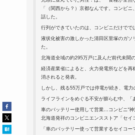
「（関西から？）京都なんです。コンビニ
話した。
行列ができていたのは、コンビニだけでで
液状化被害の激しかった清田区里塚のガソ
た。
北海道全域の約295万戸に及んだ前代未聞
経済産業省によると、火力発電所などを再稼
消されると発表。
しかし、残る55万戸では停電が続き、電力
ライフラインをめぐる不安が膨らむ中、「
車のバッテリー使用して営業…コンビニ“神
北海道発祥のコンビニエンスストア「セイ
「車のバッテリー使って営業するセイコー