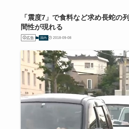
「震度7」で食料など求め長蛇の
間性が現れる
広告
2018-09-08
国内