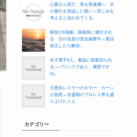
心愛さん死亡、母を再逮捕へ 夫
の暴行を容認した疑い→苦しみを
考えると涙が出てくる。
根室の5漁船、国後島に連行され
る 日ロ合意の安全操業中→憲法
改正したら解決。
女子選手9人、教諭に前髪切られ
る→パワハラであり、傷害です
ね。
元悪役レスラーのキラー・カーン
が急死→全盛期のプロレス界を盛
り上げた１人
カテゴリー