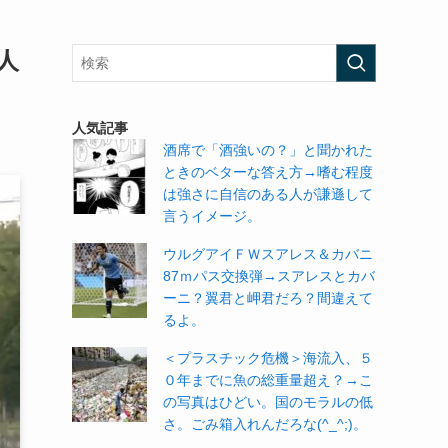
人
人気記事
酒席で「酒強いの？」と聞かれた
ときのベターな答え方→嗜む程度
は強さに自信のある人が謙遜して
言うイメージ。
ウルグアイＦＷスアレス＆カバニ
87ｍパス交換弾→スアレスとカバ
ーニ？翼君と岬君だろ？間違えて
るよ。
＜プラスチック危機＞海流入、５
０年までに魚の総重量超え？→こ
の写真はひどい。国のモラルの低
さ。ごみ箱入れんだろな(^_^;)。