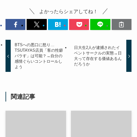
よかったらシェアしてね！
BTSへの悪口に怒り…
日大生2人が逮捕されたイ
TSUTAYAS店員「客の性癖
ベントサークルの実態→日
バラす」は可能？→自分の
大って存在する価値あるん
感情ぐらいコントロールし
だろうか
よう
関連記事