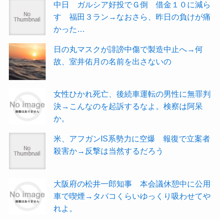
中日 ガルシア好投でＧ倒 借金１０に減ら
す 福田３ラン→なおさら、昨日の負けが痛
かった…
日の丸マスクが誹謗中傷で製造中止へ→何
故、室井佑月の名前を出さないの
女性ひかれ死亡、後続車運転の男性に無罪判
決→こんなのを起訴するなよ。検察は阿呆
か。
米、アフガンIS系勢力に空爆 報復で立案者
殺害か→反撃は当然するだろう
大阪府の松井一郎知事 本会議休憩中に公用
車で喫煙→タバコくらいゆっくり吸わせてや
れよ。