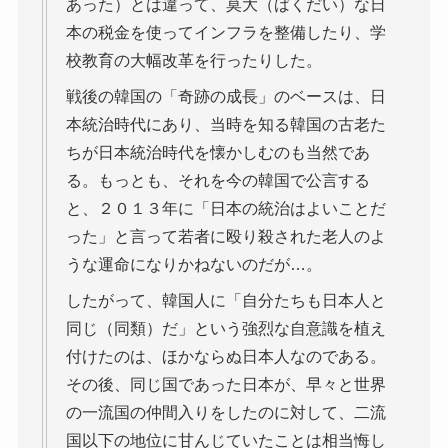
あった）とは違って、莫大（ばくだい）な日
本の税金を使ってインフラを整備したり、学
校教育の大幅改革を行ったりした。
戦後の韓国の「奇跡の成長」のベースは、日
本統治時代にあり、当時を知る韓国の古老た
ちが日本統治時代を懐かしむのも当然であ
る。もっとも、それを今の韓国で公言する
と、２０１３年に「日本の統治はよいことだ
った」と言って若者に殴り殺された老人のよ
うな運命になりかねないのだが…。
したがって、韓国人に「自分たちも日本人と
同じ（同類）だ」という強烈な自意識を植え
付けたのは、ほかならぬ日本人なのである。
その後、同じ国であった日本が、早々と世界
の一流国の仲間入りをしたのに対して、二流
国以下の地位に甘んじていたことは相当悔し