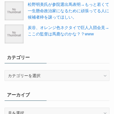
松野明美氏が参院選出馬表明→もっと若くて
一生懸命政治家になるために頑張ってる人に
候補者枠を譲ってほしい。
炭谷、オレンジ色ネクタイで巨人入団会見→
ここの監督は馬鹿なのかな？？www
カテゴリー
カ
テ
ゴ
リ
アーカイブ
ー
ア