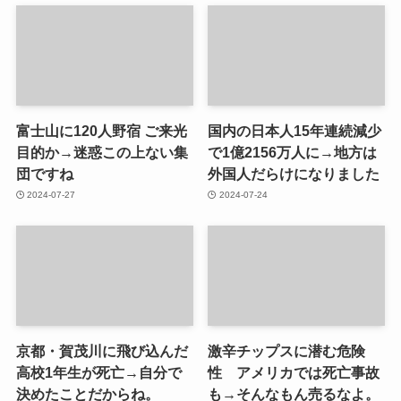
富士山に120人野宿 ご来光
国内の日本人15年連続減少
目的か→迷惑この上ない集
で1億2156万人に→地方は
団ですね
外国人だらけになりました
2024-07-27
2024-07-24
京都・賀茂川に飛び込んだ
激辛チップスに潜む危険
高校1年生が死亡→自分で
性 アメリカでは死亡事故
決めたことだからね。
も→そんなもん売るなよ。