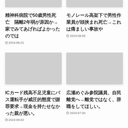
精神科病院で50歳男性死
モノレール高架下で男性作
亡 隔離2年弱が原因か→
業員が頭挟まれ死亡→これ
家でみてあげればよかった
は痛ましい事故や
のでは
2024-08-09
2024-08-21
ICカード残高不足児童にバ
広瀬めぐみ参院議員、自民
ス運転手が威圧的態度で謝
離党へ→離党ではなく、辞
罪要求→現金を持たせなか
職をしてほしい。
った親が悪い。
2024-07-30
2024-08-02