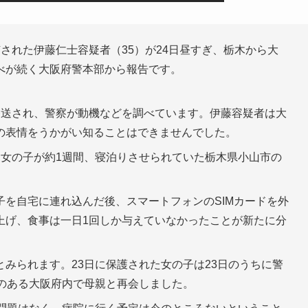
れた伊藤仁士容疑者（35）が24日昼すぎ、栃木から大
べが続く大阪府警本部から報告です。
移送され、警察が動機などを調べています。伊藤容疑者は大
の表情をうかがい知ることはできませんでした。
た女の子が約1週間、寝泊りさせられていた栃木県小山市の
を自宅に連れ込んだ後、スマートフォンのSIMカードを外
上げ、食事は一日1回しか与えていなかったことが新たに分
みられます。23日に保護された女の子は23日のうちに警
宅のある大阪府内で母親と再会しました。