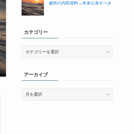
健所の内部資料→本来公表すべき
カテゴリー
カ
テ
ゴ
リ
アーカイブ
ー
ア
ー
カ
イ
ブ