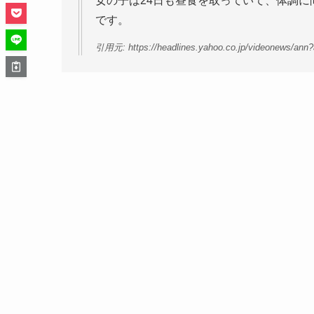
女の子は24日も昼食を取っていて、体調
です。
引用元: https://headlines.yahoo.co.jp/videonews/ann