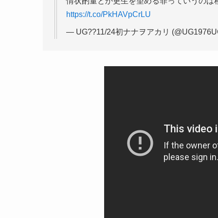
情状酌量とか更生を望める罪っていうのは
https://t.co/PkHAVpCrLU
— UG??11/24初ナナヲアカリ (@UG1976U