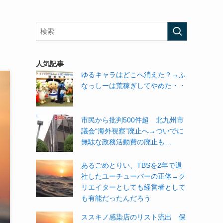
。
人気記事
ゆるキャラはどこへ消えた？→ふ
なっしーは荒稼ぎしてやめた・・
市民から批判500件超 北九州市
議会“海外視察”廃止へ→ついでに
無駄な政務活動費の廃止も…
あるごめとりい、TBSを2年で退
社したユーチューバーの正体→ク
リエイターとしても経営者として
も有能だったんだろう
ススキノ感染店のリスト流出 保