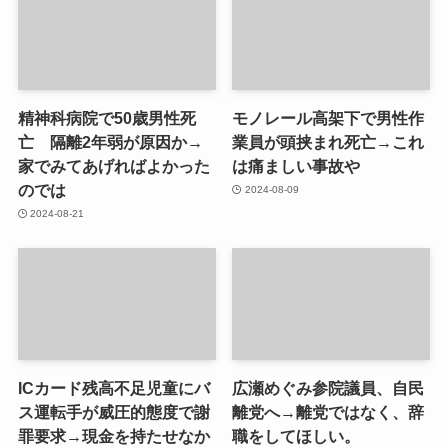
精神科病院で50歳男性死
モノレール高架下で男性作
亡 隔離2年弱が原因か→
業員が頭挟まれ死亡→これ
家でみてあげればよかった
は痛ましい事故や
のでは
2024-08-09
2024-08-21
ICカード残高不足児童にバ
広瀬めぐみ参院議員、自民
ス運転手が威圧的態度で謝
離党へ→離党ではなく、辞
罪要求→現金を持たせなか
職をしてほしい。