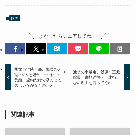
国内
よかったらシェアしてね！
函館市消防本部、職員の8
池袋の車暴走、飯塚幸三元
割307人を処分 手当不正
院長 書類送検へ→逮捕し
受給→返納だけで済ませる
ない理由を言ってくれ
のもいかがなものかと。
関連記事