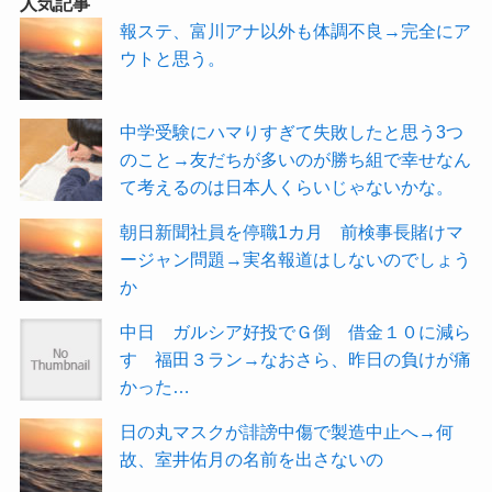
人気記事
報ステ、富川アナ以外も体調不良→完全にア
ウトと思う。
中学受験にハマりすぎて失敗したと思う3つ
のこと→友だちが多いのが勝ち組で幸せなん
て考えるのは日本人くらいじゃないかな。
朝日新聞社員を停職1カ月 前検事長賭けマ
ージャン問題→実名報道はしないのでしょう
か
中日 ガルシア好投でＧ倒 借金１０に減ら
す 福田３ラン→なおさら、昨日の負けが痛
かった…
日の丸マスクが誹謗中傷で製造中止へ→何
故、室井佑月の名前を出さないの