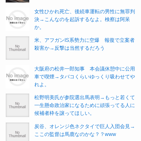
女性ひかれ死亡、後続車運転の男性に無罪判
決→こんなのを起訴するなよ。検察は阿呆
か。
米、アフガンIS系勢力に空爆 報復で立案者
殺害か→反撃は当然するだろう
大阪府の松井一郎知事 本会議休憩中に公用
車で喫煙→タバコくらいゆっくり吸わせてや
れよ。
松野明美氏が参院選出馬表明→もっと若くて
一生懸命政治家になるために頑張ってる人に
候補者枠を譲ってほしい。
炭谷、オレンジ色ネクタイで巨人入団会見→
ここの監督は馬鹿なのかな？？www