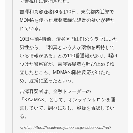
で警視庁に逮捕された。
吉澤和真容疑者(30)は10日、東京都内近郊で
MDMAを使った麻薬取締法違反の疑いが持た
れている。
10日午前4時前、渋谷区円山町のクラブにいた
男性から、「和真という人が薬物を所持して
いる情報がある」との110番通報があり、駆け
つけた警察官が、吉澤容疑者を呼び止めて検
査したところ、MDMAの陽性反応が出たた
め、逮捕に至ったという。
吉澤容疑者は、金融トレーダーの
「KAZMAX」として、オンラインサロンを運
営していて、調べに対し、容疑を否認してい
る。
引用元: https://headlines.yahoo.co.jp/videonews/fnn?