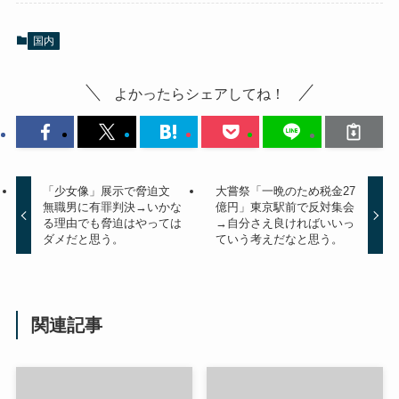
国内
よかったらシェアしてね！
「少女像」展示で脅迫文
大嘗祭「一晩のため税金27
無職男に有罪判決→いかな
億円」東京駅前で反対集会
る理由でも脅迫はやっては
→自分さえ良ければいいっ
ダメだと思う。
ていう考えだなと思う。
関連記事