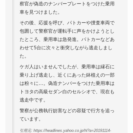
察官が偽造のナンバープレートをつけた乗用
車を見つけました。
その後、応援を呼び、パトカーや捜査車両で
包囲して警察官が運転手に声をかけようとし
たところ、乗用車は急発進。パトカーなどあ
わせて5台に次々と衝突しながら逃走しまし
た。
ケガ人はいませんでしたが、乗用車は縁石に
乗り上げ逃走し、近くにあった鉢植えの一部
は粉々に…。偽造ナンバーをつけた乗用車は
トヨタの高級セダン白のセルシオで、現在も
逃走中です。
警察が公務執行妨害などの容疑で行方を追っ
ています。
引用元: https://headlines.yahoo.co.jp/hl?a=20191114-