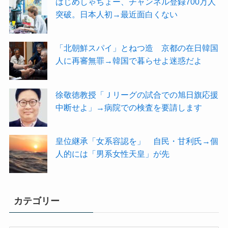
はじめしゃちょー、チャンネル登録700万人
突破。日本人初→最近面白くない
「北朝鮮スパイ」とねつ造 京都の在日韓国
人に再審無罪→韓国で暮らせよ迷惑だよ
徐敬徳教授「Ｊリーグの試合での旭日旗応援
中断せよ」→病院での検査を要請します
皇位継承「女系容認を」 自民・甘利氏→個
人的には「男系女性天皇」が先
カテゴリー