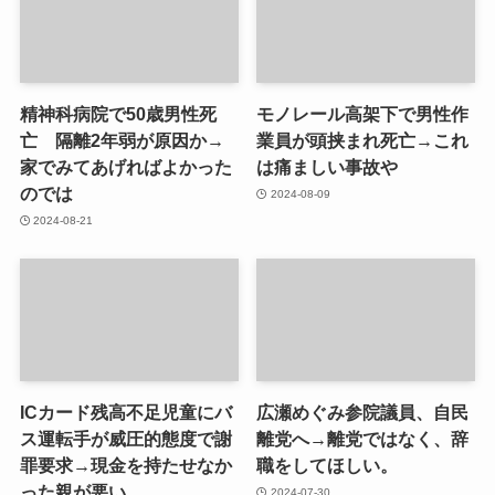
精神科病院で50歳男性死
モノレール高架下で男性作
亡 隔離2年弱が原因か→
業員が頭挟まれ死亡→これ
家でみてあげればよかった
は痛ましい事故や
のでは
2024-08-09
2024-08-21
ICカード残高不足児童にバ
広瀬めぐみ参院議員、自民
ス運転手が威圧的態度で謝
離党へ→離党ではなく、辞
罪要求→現金を持たせなか
職をしてほしい。
った親が悪い。
2024-07-30