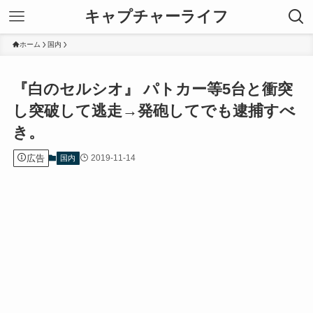
キャプチャーライフ
ホーム
国内
『白のセルシオ』 パトカー等5台と衝突
し突破して逃走→発砲してでも逮捕すべ
き。
広告
2019-11-14
国内