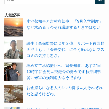
人気記事
小池都知事と吉村府知事、「9月入学制度」
など求める→今それ議論するときではない
誕生！森保監督に２年３億、サポート役西野
氏浮上も→「会長交代」に全く触れないマス
コミの気持ち悪さ。
埋め立て承認撤回へ 翁長知事、あす27日
10時半に会見→戒厳令の発令ですね沖縄県
警に米軍の強制退去命令ですね
お金持ちになる人の4つの特徴→人それぞれ
だと思うけどね。