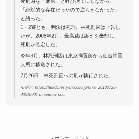
死刑囚を「麻原」と呼び捨てにしながら、
「絶対的な存在だったので逆らえなかった」
と語った。
1・2審とも、判決は死刑。林死刑囚は上告し
たが、2008年2月、最高裁は訴えを棄却し、
死刑が確定した。
今年3月、林死刑囚は東京拘置所から仙台拘置
支所に移送された。
7月26日、林死刑囚への刑が執行された。
引用元: https://headlines.yahoo.co.jp/hl?a=20180726-
00010001-fnnprimev-soci
スポンサーリンク