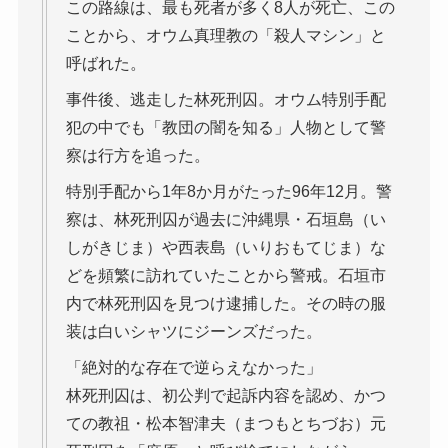
この路線は、最も死者が多く8人が死亡、この
ことから、オウム真理教の「殺人マシン」と
呼ばれた。
事件後、逃走した林死刑囚。オウム特別手配
犯の中でも「教団の闇を知る」人物として警
察は行方を追った。
特別手配から1年8か月がたった96年12月。警
察は、林死刑囚が過去に沖縄県・石垣島（い
しがきじま）や西表島（いりおもてじま）な
どを頻繁に訪れていたことから警戒。石垣市
内で林死刑囚を見つけ逮捕した。その時の服
装は白いシャツにジーンズだった。
「絶対的な存在で逆らえなかった」
林死刑囚は、初公判で起訴内容を認め、かつ
ての教祖・松本智津夫（まつもとちづお）元