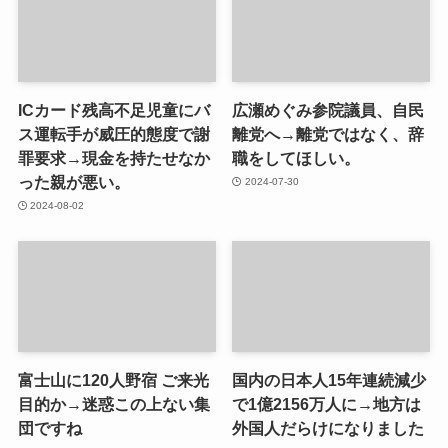
ICカード残高不足児童にバ
広瀬めぐみ参院議員、自民
ス運転手が威圧的態度で謝
離党へ→離党ではなく、辞
罪要求→現金を持たせなか
職をしてほしい。
った親が悪い。
2024-07-30
2024-08-02
富士山に120人野宿 ご来光
国内の日本人15年連続減少
目的か→迷惑この上ない集
で1億2156万人に→地方は
団ですね
外国人だらけになりました