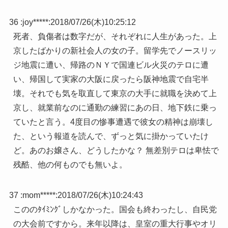
36 :
joy*****
:
2018/07/26(木)10:25:12
死者、負傷者は数字だが、それぞれに人生があった。上
京したばかりの新社会人の女の子。留学先でノースリッ
ジ地震に遭い、帰路のＮＹで国連ビル火災のテロに遭
い、帰国して実家の大阪に戻ったら阪神地震で自宅半
壊。それでも気を取直して東京の大手に就職を決めて上
京し、就業前なのに通勤の練習にあの日、地下鉄に乗っ
ていたと言う。4度目の惨事遭遇で彼女の精神は崩壊し
た、という報道を読んで、ずっと気に掛かっていたけ
ど。あのお嬢さん、どうしたかな？ 無差別テロは卑怯で
残酷、他の何ものでも無いよ。
37 :
mom*****
:
2018/07/26(木)10:24:43
こののﾀｲﾐﾝｸﾞしかなかった。国会も終わったし、自民党
の大会前ですから。来年以降は、皇室の重大行事やオリ