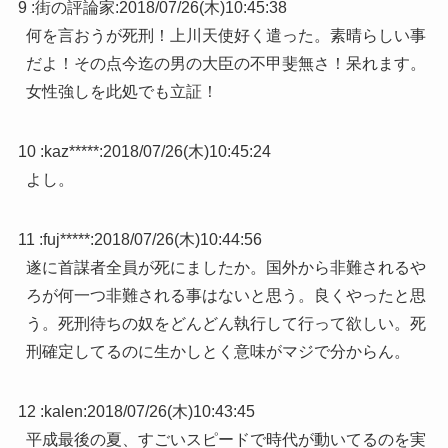
9 :
街の評論家
:
2018/07/26(木)10:45:38
何を言おうが死刑！上川天使好く遣った。素晴らしい事
だよ！その点今迄の男の大臣の不甲斐無さ！呆れます。
女性強しを此処でも立証！
10 :
kaz*****
:
2018/07/26(木)10:45:24
よし。
11 :
fuj*****
:
2018/07/26(木)10:44:56
遂に首謀者全員が死にましたか。国外から非難されるや
ろが何一つ非難される事はないと思う。良くやったと思
う。死刑待ちの奴をどんどん執行して行って欲しい。死
刑確定してるのに生かしとく意味がマジで分からん。
12 :
kalen
:
2018/07/26(木)10:43:45
平成最後の夏、すごいスピードで時代が動いてるのを実