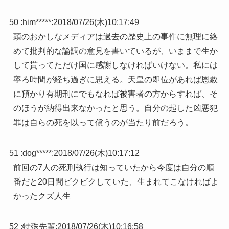
50 :
him*****
:
2018/07/26(木)10:17:49
頭のおかしなメディアは過去の歴史上の事件に無理に絡
めて批判的な論調の意見を書いているが、いままで生か
して貰ってただけ国に感謝しなければいけない。私には
寧ろ時間が経ち過ぎに思える。天皇の即位があれば恩赦
に預かり有期刑にでもなれば被害者の方からすれば、そ
のほうが納得出来なかったと思う。自分の起した凶悪犯
罪は自らの死を以って償うのが当たり前だろう。
51 :
dog*****
:
2018/07/26(木)10:17:12
前回の7人の死刑執行は知っていたから今度は自分の順
番だと20日間ビクビクしていた、生まれてこなければよ
かったクズ人生
52 :
特殊先輩
:
2018/07/26(木)10:16:58