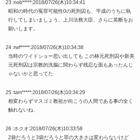
23 :
nob*****
:
2018/07/26(木)10:34:41
昭和の時代の冤罪可能性0の死刑囚も、平成のうちに執
行してしまいましょう。上川法務大臣、さらに英断をお
願いします。
24 :
rwf*****
:
2018/07/26(木)10:34:38
当時のワイドショー思い出しても この林元死刑囚や新美
元死刑囚は宗教的洗脳に関わらず残忍な面もあったんじ
ゃないかと思ってた
25 :
tam*****
:
2018/07/26(木)10:34:29
相変わらずマスゴミ教祖が向こうの人間である事の全く
触れないね、
26 :
ホクオ
:
2018/07/26(木)10:33:58
2袋だろうと3袋だろうと罪の大きさは変わらないけど