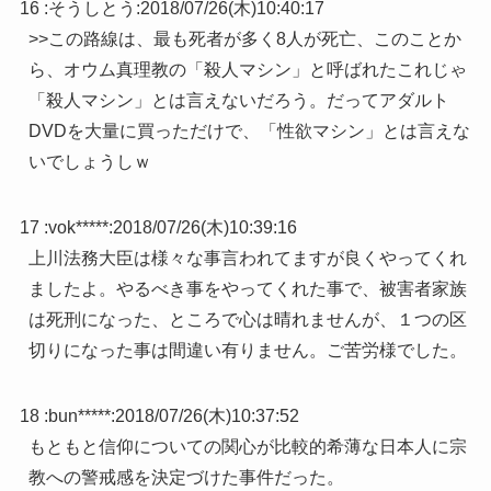
16 :
そうしとう
:
2018/07/26(木)10:40:17
>>この路線は、最も死者が多く8人が死亡、このことか
ら、オウム真理教の「殺人マシン」と呼ばれたこれじゃ
「殺人マシン」とは言えないだろう。だってアダルト
DVDを大量に買っただけで、「性欲マシン」とは言えな
いでしょうしｗ
17 :
vok*****
:
2018/07/26(木)10:39:16
上川法務大臣は様々な事言われてますが良くやってくれ
ましたよ。やるべき事をやってくれた事で、被害者家族
は死刑になった、ところで心は晴れませんが、１つの区
切りになった事は間違い有りません。ご苦労様でした。
18 :
bun*****
:
2018/07/26(木)10:37:52
もともと信仰についての関心が比較的希薄な日本人に宗
教への警戒感を決定づけた事件だった。