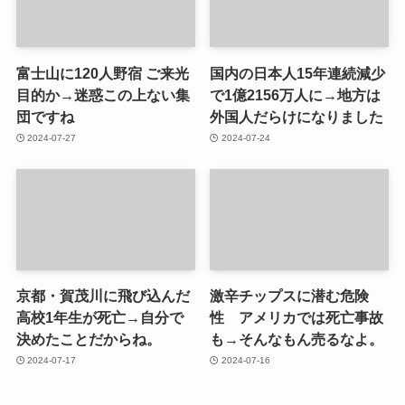
富士山に120人野宿 ご来光
国内の日本人15年連続減少
目的か→迷惑この上ない集
で1億2156万人に→地方は
団ですね
外国人だらけになりました
2024-07-27
2024-07-24
京都・賀茂川に飛び込んだ
激辛チップスに潜む危険
高校1年生が死亡→自分で
性 アメリカでは死亡事故
決めたことだからね。
も→そんなもん売るなよ。
2024-07-17
2024-07-16