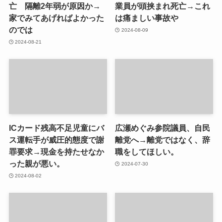
亡 隔離2年弱が原因か→
業員が頭挟まれ死亡→これ
家でみてあげればよかった
は痛ましい事故や
のでは
2024-08-09
2024-08-21
ICカード残高不足児童にバ
広瀬めぐみ参院議員、自民
ス運転手が威圧的態度で謝
離党へ→離党ではなく、辞
罪要求→現金を持たせなか
職をしてほしい。
った親が悪い。
2024-07-30
2024-08-02