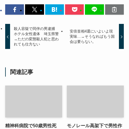
殺人容疑で同伴の男逮捕
安倍首相4選にいよいよ現
ホテル女性遺体 埼玉県警
実味…→そうなればもう国
→ただの変態殺人犯と思わ
会は要らない。
れても仕方ない
関連記事
精神科病院で50歳男性死
モノレール高架下で男性作