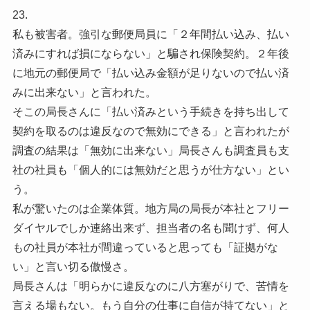
23.
私も被害者。強引な郵便局員に「２年間払い込み、払い
済みにすれば損にならない」と騙され保険契約。２年後
に地元の郵便局で「払い込み金額が足りないので払い済
みに出来ない」と言われた。
そこの局長さんに「払い済みという手続きを持ち出して
契約を取るのは違反なので無効にできる」と言われたが
調査の結果は「無効に出来ない」局長さんも調査員も支
社の社員も「個人的には無効だと思うが仕方ない」とい
う。
私が驚いたのは企業体質。地方局の局長が本社とフリー
ダイヤルでしか連絡出来ず、担当者の名も聞けず、何人
もの社員が本社が間違っていると思っても「証拠がな
い」と言い切る傲慢さ。
局長さんは「明らかに違反なのに八方塞がりで、苦情を
言える場もない。もう自分の仕事に自信が持てない」と