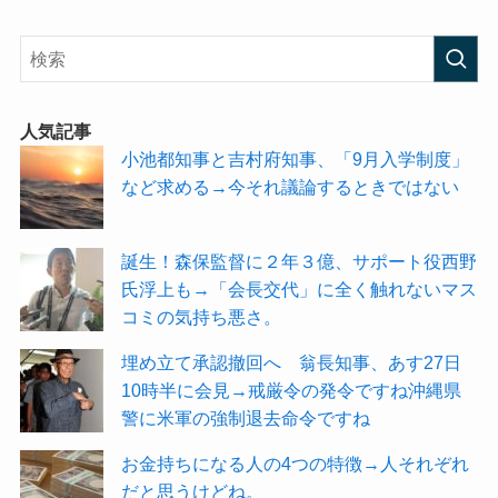
人気記事
小池都知事と吉村府知事、「9月入学制度」
など求める→今それ議論するときではない
誕生！森保監督に２年３億、サポート役西野
氏浮上も→「会長交代」に全く触れないマス
コミの気持ち悪さ。
埋め立て承認撤回へ 翁長知事、あす27日
10時半に会見→戒厳令の発令ですね沖縄県
警に米軍の強制退去命令ですね
お金持ちになる人の4つの特徴→人それぞれ
だと思うけどね。