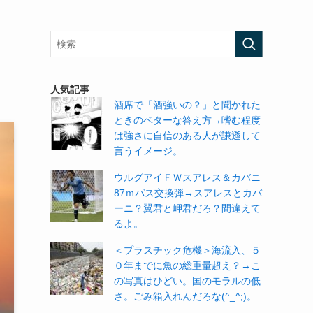
人気記事
酒席で「酒強いの？」と聞かれた
ときのベターな答え方→嗜む程度
は強さに自信のある人が謙遜して
言うイメージ。
ウルグアイＦＷスアレス＆カバニ
87ｍパス交換弾→スアレスとカバ
ーニ？翼君と岬君だろ？間違えて
るよ。
＜プラスチック危機＞海流入、５
０年までに魚の総重量超え？→こ
の写真はひどい。国のモラルの低
さ。ごみ箱入れんだろな(^_^;)。