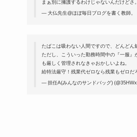
まぁ別に擁護するわけじゃないんだけどさ
— 大仏先生@ほぼ毎日ブログを書く教師。 (@su
たばこは吸わない人間ですので、どんどん
ただし、こういった勤務時間中の『一服』
も厳しく管理されなきゃおかしいよね。
給特法厳守！残業代ゼロなら残業もゼロだ
— 担任A(みんなのサンドバッグ) (@35HWxUE