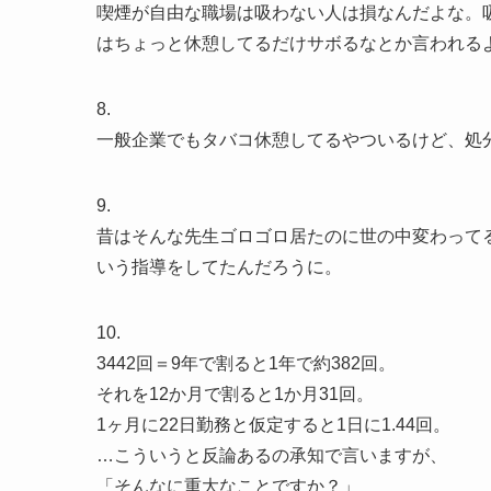
喫煙が自由な職場は吸わない人は損なんだよな。
はちょっと休憩してるだけサボるなとか言われる
8.
一般企業でもタバコ休憩してるやついるけど、処
9.
昔はそんな先生ゴロゴロ居たのに世の中変わって
いう指導をしてたんだろうに。
10.
3442回＝9年で割ると1年で約382回。
それを12か月で割ると1か月31回。
1ヶ月に22日勤務と仮定すると1日に1.44回。
…こういうと反論あるの承知で言いますが、
「そんなに重大なことですか？」