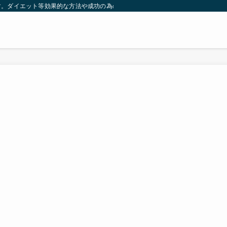
す。ダイエット等効果的な方法や成功の為の秘訣等。太ったり悩んでいる方々が簡