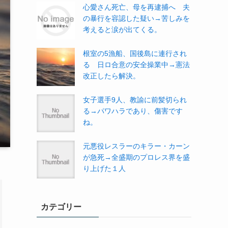
心愛さん死亡、母を再逮捕へ 夫
の暴行を容認した疑い→苦しみを
考えると涙が出てくる。
根室の5漁船、国後島に連行され
る 日ロ合意の安全操業中→憲法
改正したら解決。
女子選手9人、教諭に前髪切られ
る→パワハラであり、傷害です
ね。
元悪役レスラーのキラー・カーン
が急死→全盛期のプロレス界を盛
り上げた１人
カテゴリー