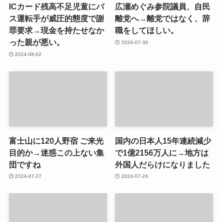
ICカード残高不足児童にバ
広瀬めぐみ参院議員、自民
ス運転手が威圧的態度で謝
離党へ→離党ではなく、辞
罪要求→現金を持たせなか
職をしてほしい。
った親が悪い。
2024-07-30
2024-08-02
富士山に120人野宿 ご来光
国内の日本人15年連続減少
目的か→迷惑この上ない集
で1億2156万人に→地方は
団ですね
外国人だらけになりました
2024-07-27
2024-07-24