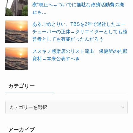
察”廃止へ→ついでに無駄な政務活動費の廃
止も…
あるごめとりい、TBSを2年で退社したユー
チューバーの正体→クリエイターとしても経
営者としても有能だったんだろう
ススキノ感染店のリスト流出 保健所の内部
資料→本来公表すべき
カテゴリー
カ
テ
ゴ
リ
アーカイブ