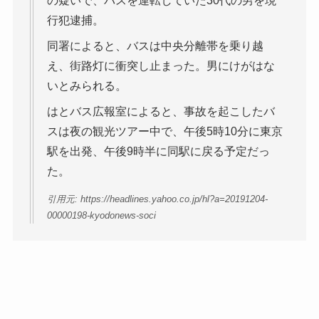
の疑いで、バスを運転していた30代の男を現
行犯逮捕。
同署によると、バスは中央分離帯を乗り越
え、街路灯に衝突し止まった。男にけがはな
いとみられる。
はとバス広報室によると、事故を起こしたバ
スは夜の観光ツアー中で、午後5時10分に東京
駅を出発、午後9時半に同駅に戻る予定だっ
た。
引用元: https://headlines.yahoo.co.jp/hl?a=20191204-
00000198-kyodonews-soci