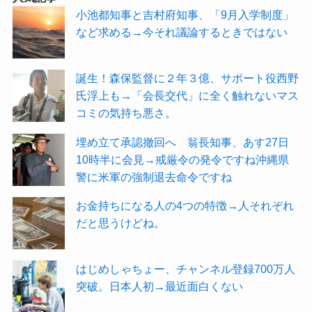
小池都知事と吉村府知事、「9月入学制度」
など求める→今それ議論するときではない
誕生！森保監督に２年３億、サポート役西野
氏浮上も→「会長交代」に全く触れないマス
コミの気持ち悪さ。
埋め立て承認撤回へ 翁長知事、あす27日
10時半に会見→戒厳令の発令ですね沖縄県
警に米軍の強制退去命令ですね
お金持ちになる人の4つの特徴→人それぞれ
だと思うけどね。
はじめしゃちょー、チャンネル登録700万人
突破。日本人初→最近面白くない