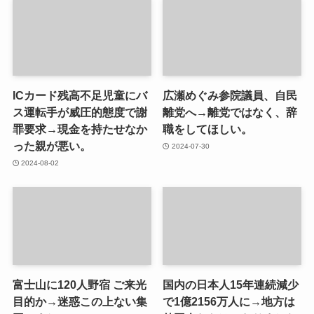
ICカード残高不足児童にバ
広瀬めぐみ参院議員、自民
ス運転手が威圧的態度で謝
離党へ→離党ではなく、辞
罪要求→現金を持たせなか
職をしてほしい。
った親が悪い。
2024-07-30
2024-08-02
富士山に120人野宿 ご来光
国内の日本人15年連続減少
目的か→迷惑この上ない集
で1億2156万人に→地方は