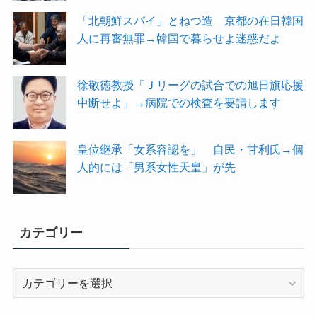
「北朝鮮スパイ」とねつ造 京都の在日韓国
人に再審無罪→韓国で暮らせよ迷惑だよ
徐敬徳教授「Ｊリーグの試合での旭日旗応援
中断せよ」→病院での検査を要請します
皇位継承「女系容認を」 自民・甘利氏→個
人的には「男系女性天皇」が先
カテゴリー
カ
テ
ゴ