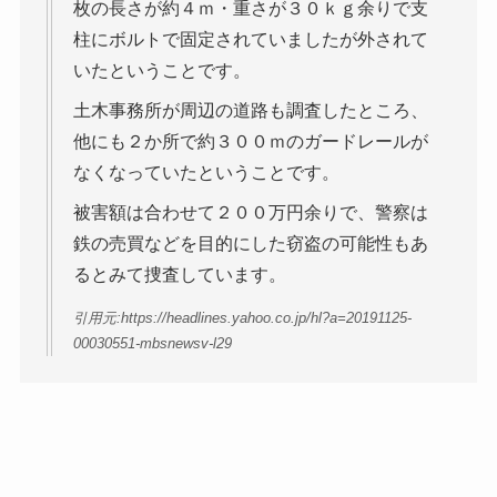
枚の長さが約４ｍ・重さが３０ｋｇ余りで支
柱にボルトで固定されていましたが外されて
いたということです。
土木事務所が周辺の道路も調査したところ、
他にも２か所で約３００ｍのガードレールが
なくなっていたということです。
被害額は合わせて２００万円余りで、警察は
鉄の売買などを目的にした窃盗の可能性もあ
るとみて捜査しています。
引用元:https://headlines.yahoo.co.jp/hl?a=20191125-
00030551-mbsnewsv-l29