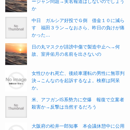
ージャン問題→実名報道はしないのでしょう
か
中日 ガルシア好投でＧ倒 借金１０に減ら
す 福田３ラン→なおさら、昨日の負けが痛
かった…
日の丸マスクが誹謗中傷で製造中止へ→何
故、室井佑月の名前を出さないの
女性ひかれ死亡、後続車運転の男性に無罪判
決→こんなのを起訴するなよ。検察は阿呆
か。
米、アフガンIS系勢力に空爆 報復で立案者
殺害か→反撃は当然するだろう
大阪府の松井一郎知事 本会議休憩中に公用