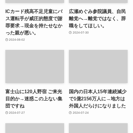
ICカード残高不足児童にバ
広瀬めぐみ参院議員、自民
ス運転手が威圧的態度で謝
離党へ→離党ではなく、辞
罪要求→現金を持たせなか
職をしてほしい。
った親が悪い。
2024-07-30
2024-08-02
富士山に120人野宿 ご来光
国内の日本人15年連続減少
目的か→迷惑この上ない集
で1億2156万人に→地方は
団ですね
外国人だらけになりました
2024-07-27
2024-07-24