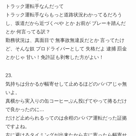
トラック運転手なんだって
トラック運転手ならもっと道路状況わかってるだろう
し、坂道だから近づくべや とか お前が ブレーキ踏んだ
とか 何言ってる訳？
勤務状況は、真面目で 無事故無違反だとか 言ってたけ
ど、そんな奴 プロドライバーとして 失格だよ 逮捕 罰金
とかじゃ 甘い！免許証も剥奪した方がよい！
23.
気持ちは分かるが幅寄せして止めるほどのババアじゃ無
いよ。
真横から実入りの缶コーヒーぶん投げてやって捲るだけ
で良かったのに…
だけど止められるってのは余程のババア運転だった証拠
ですよね。
左に避けるタイミングが出来たから左に寄ったら幅寄せ