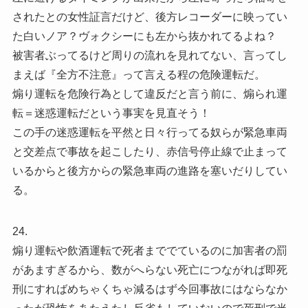
されたとの女性証言だけど、後方レコーダーに映ってい
た白いノア？ヴォクシーにも左から抜かれてるよね？
被害者ぶってるけど周りの流れを見れてない、言ってし
まえば『全方不注意』って言える程の危険運転だ。
煽り運転を危険行為として違反だと言う前に、煽られ運
転＝迷惑運転だという事実を見直そう！
この手の迷惑運転を平然と日々行ってる奴らが緊急車両
と交差点で事故を起こしたり、赤信号停止線で止まって
いるからと後方からの緊急車両の進路を塞いだりしてい
る。
24.
煽り運転や飲酒運転で死者まででているのに加害者の罰
があますぎるから、数がへらない死亡につながれば即死
刑にすればめちゃくちゃ減るはず今回事故にはならなか