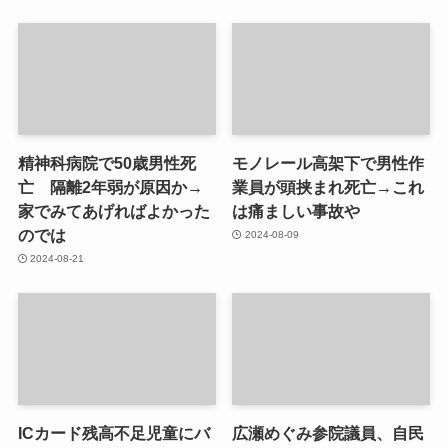
精神科病院で50歳男性死
モノレール高架下で男性作
亡 隔離2年弱が原因か→
業員が頭挟まれ死亡→これ
家でみてあげればよかった
は痛ましい事故や
のでは
2024-08-09
2024-08-21
ICカード残高不足児童にバ
広瀬めぐみ参院議員、自民