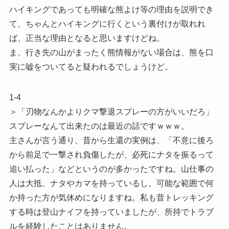
ハイキングであっても明確な熊よけ等の理由を説明でき
て、ちゃんとハイキングに行くという裏付けが取れれ
ば、正当な理由となると思いますけどね。
ま、行き先の山がまったく熊情報がない場合は、熊を口
実に嘘をついてると疑われるでしょうけど。
1-4
＞「刃物なんかよりクマ撃退スプレーの方がいいだろ」
スプレーなんて出来たのは最近の話ですｗｗｗ。
主さんが言う通り、昔から生還の実例は、「不意に後ろ
から前足で一撃され負傷したが、必死にナタを振るって
追い払った」などというのが多かったですね。山仕事の
人は大抵、ナタやカマを持っているし。可能な範囲で何
か持った方が気休めになりますね。私も昔トレッキング
する時は登山ナイフを持っていましたが、所持でトラブ
ルを経験したことはありません。