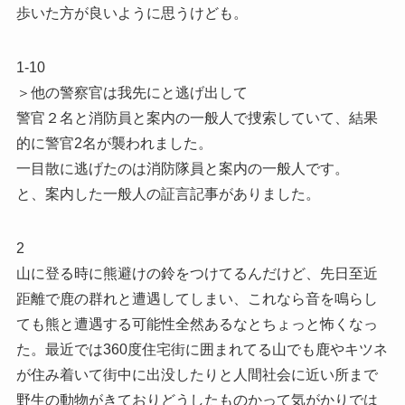
歩いた方が良いように思うけども。
1-10
＞他の警察官は我先にと逃げ出して
警官２名と消防員と案内の一般人で捜索していて、結果
的に警官2名が襲われました。
一目散に逃げたのは消防隊員と案内の一般人です。
と、案内した一般人の証言記事がありました。
2
山に登る時に熊避けの鈴をつけてるんだけど、先日至近
距離で鹿の群れと遭遇してしまい、これなら音を鳴らし
ても熊と遭遇する可能性全然あるなとちょっと怖くなっ
た。最近では360度住宅街に囲まれてる山でも鹿やキツネ
が住み着いて街中に出没したりと人間社会に近い所まで
野生の動物がきておりどうしたものかって気がかりでは