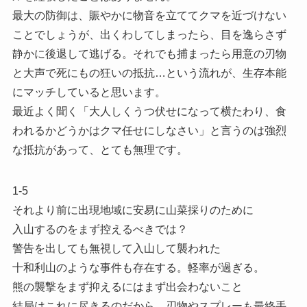
最大の防御は、賑やかに物音を立ててクマを近づけない
ことでしょうが、出くわしてしまったら、目を逸らさず
静かに後退して逃げる。それでも捕まったら用意の刃物
と大声で死にもの狂いの抵抗…という流れが、生存本能
にマッチしていると思います。
最近よく聞く「大人しくうつ伏せになって横たわり、食
われるかどうかはクマ任せにしなさい」と言うのは強烈
な抵抗があって、とても無理です。
1-5
それより前に出現地域に安易に山菜採りのために
入山するのをまず控えるべきでは？
警告を出しても無視して入山して襲われた
十和利山のような事件も存在する。軽率が過ぎる。
熊の襲撃をまず抑えるにはまず出会わないこと
結局はこれに尽きるのだから。刃物やスプレーも最終手