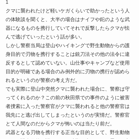
1
クマに襲われたけど軽いケガくらいで助かったという人
の体験談を聞くと、大半の場合はナイフや鉈のような武
器になるものを携行していてそれで反撃したらクマが怯
んで逃げていったという話が多い。
しかし警察当局は登山やハイキングで野生動物からの護
身目的で刃物を携行することは銃刀法その他の法令に違
反するとして認めていない。山仕事やキャンプなど使用
目的が明確である場合のみ例外的に刃物の携行が認めら
れるというのが警察の考え方だ。
でも実際に登山中突然クマに襲われた場合に、警察は守
ってくれるのか？この前の秋田県での事件のように被害
者捜索に入った警察官がクマに襲われると他の警察官は
我先にと逃げ出してしまったというのが実情だ。警察官
とて人間なのだからクマが怖いのは当たり前だ。
武器となる刃物を携行する正当な目的として、野生動物