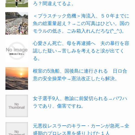
ろ？間違えてるよ。
＜プラスチック危機＞海流入、５０年までに
魚の総重量超え？→この写真はひどい。国の
モラルの低さ。ごみ箱入れんだろな(^_^;)。
心愛さん死亡、母を再逮捕へ 夫の暴行を容
認した疑い→苦しみを考えると涙が出てく
る。
根室の5漁船、国後島に連行される 日ロ合
意の安全操業中→憲法改正したら解決。
女子選手9人、教諭に前髪切られる→パワハ
ラであり、傷害ですね。
元悪役レスラーのキラー・カーンが急死→全
盛期のプロレス界を盛り上げた１人