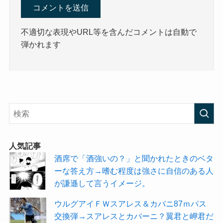
不適切な表現やURL等を含んだコメントは自動で
弾かれます
人気記事
酒席で「酒強いの？」と聞かれたときのベタ
ーな答え方→嗜む程度は強さに自信のある人
が謙遜して言うイメージ。
ウルグアイＦＷスアレス＆カバニ87ｍパス
交換弾→スアレスとカバーニ？翼君と岬君だ