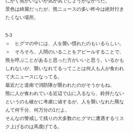
にかく熊がいないか気が気でしょうがなかった。
景色は綺麗だったが、熊ニュースの多い昨今は絶対行き
たくない場所。
5-3
＞ ヒグマの中には、人を襲い慣れたのもいるらしい。
＞ そろそろ、人間のいることをアピールすることで、
熊を呼ぶことがあると思った方がいいと思う。いるかも
しれないが、襲いなれてるってことは何人も人が食われ
て大ニュースになってる。
最近だと道南で消防隊が襲われたのがそうかもね。
熊に人が食われている近辺で山に入るなら、鈴持たない
というのも確かに考慮に値するが、人を襲いなれた羆な
んて何千分、何万分の1だよ。
そんなの警戒して残りの大多数のヒグマに遭遇するリス
ク上げるのは馬鹿げてる。