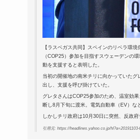
【ラスベガス共同】スペインのリベラ環境保
（COP25）参加を目指すスウェーデンの
動を支援すると表明した。
当初の開催地の南米チリに向かっていたグ
出し、支援を呼び掛けていた。
グレタさんはCOP25参加のため、温室効
断し8月下旬に渡米。電気自動車（EV）な
しかしチリ政府は10月30日に突然、反政
引用元: https://headlines.yahoo.co.jp/hl?a=20191103