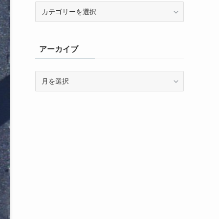
カ
テ
ゴ
リ
アーカイブ
ー
ア
ー
カ
イ
ブ