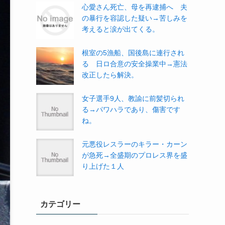
心愛さん死亡、母を再逮捕へ 夫
の暴行を容認した疑い→苦しみを
考えると涙が出てくる。
根室の5漁船、国後島に連行され
る 日ロ合意の安全操業中→憲法
改正したら解決。
女子選手9人、教諭に前髪切られ
る→パワハラであり、傷害です
ね。
元悪役レスラーのキラー・カーン
が急死→全盛期のプロレス界を盛
り上げた１人
カテゴリー