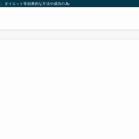
す。ダイエット等効果的な方法や成功の為の秘訣等。太ったり悩んでいる方々が簡