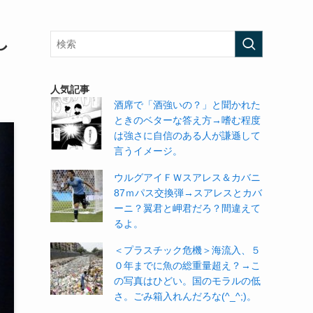
し
人気記事
酒席で「酒強いの？」と聞かれた
ときのベターな答え方→嗜む程度
は強さに自信のある人が謙遜して
言うイメージ。
ウルグアイＦＷスアレス＆カバニ
87ｍパス交換弾→スアレスとカバ
ーニ？翼君と岬君だろ？間違えて
るよ。
＜プラスチック危機＞海流入、５
０年までに魚の総重量超え？→こ
の写真はひどい。国のモラルの低
さ。ごみ箱入れんだろな(^_^;)。