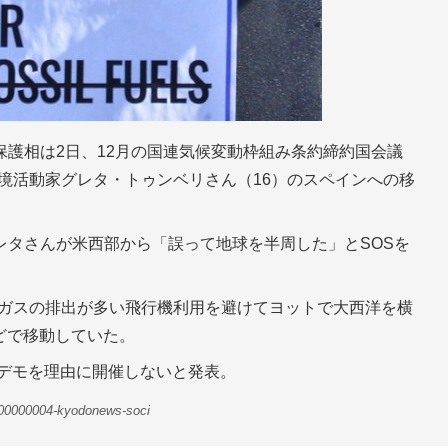
護相は2日、12月の国連気候変動枠組み条約締約国会議
環境活動家グレタ・トゥンベリさん（16）のスペインへの移
レタさんが米西部から「誤って地球を半周した」とSOSを
果ガスの排出が多い飛行機利用を避けてヨットで大西洋を横
どで移動していた。
府デモを理由に開催しないと発表。
-00000004-kyodonews-soci