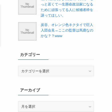
っと若くて一生懸命政治家になる
ために頑張ってる人に候補者枠を
譲ってほしい。
炭谷、オレンジ色ネクタイで巨人
入団会見→ここの監督は馬鹿なの
かな？？www
カテゴリー
カ
テ
ゴ
リ
アーカイブ
ー
ア
ー