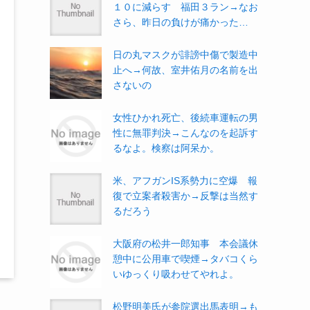
１０に減らす 福田３ラン→なお
さら、昨日の負けが痛かった…
日の丸マスクが誹謗中傷で製造中
止へ→何故、室井佑月の名前を出
さないの
女性ひかれ死亡、後続車運転の男
性に無罪判決→こんなのを起訴す
るなよ。検察は阿呆か。
米、アフガンIS系勢力に空爆 報
復で立案者殺害か→反撃は当然す
るだろう
大阪府の松井一郎知事 本会議休
憩中に公用車で喫煙→タバコくら
いゆっくり吸わせてやれよ。
松野明美氏が参院選出馬表明→も