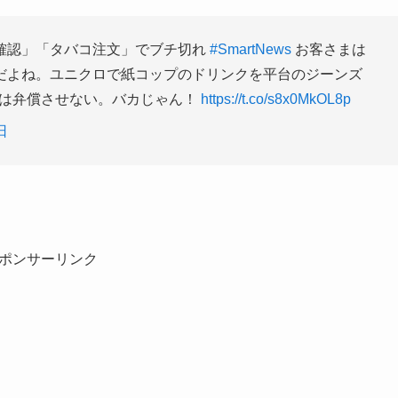
確認」「タバコ注文」でブチ切れ
#SmartNews
お客さまは
だよね。ユニクロで紙コップのドリンクを平台のジーンズ
員は弁償させない。バカじゃん！
https://t.co/s8x0MkOL8p
日
ポンサーリンク