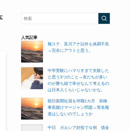
本
人気記事
報ステ、富川アナ以外も体調不良
→完全にアウトと思う。
中学受験にハマりすぎて失敗した
と思う3つのこと→友だちが多い
のが勝ち組で幸せなんて考えるの
は日本人くらいじゃないかな。
朝日新聞社員を停職1カ月 前検
事長賭けマージャン問題→実名報
道はしないのでしょうか
中日 ガルシア好投でＧ倒 借金