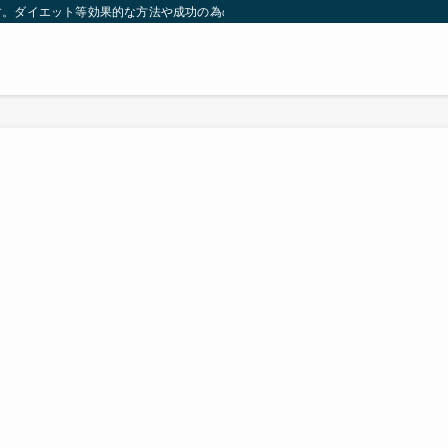
す。ダイエット等効果的な方法や成功の為の秘訣等。太ったり悩んでいる方々が簡