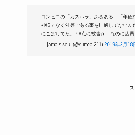
コンビニの「カスハラ」あるある 「年確
神様でなく対等である事を理解してないん
にこぼしてた。7.8点に被害が。なのに店
— jamais seul (@surreal211)
2019年2月18
ス