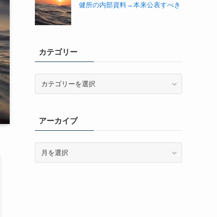
健所の内部資料→本来公表すべき
カテゴリー
カ
テ
ゴ
リ
アーカイブ
ー
ア
ー
カ
イ
ブ