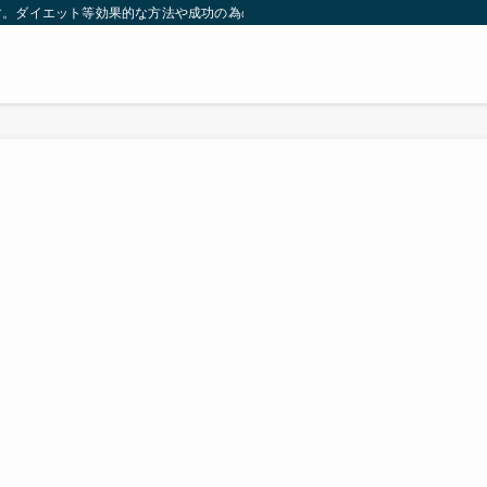
す。ダイエット等効果的な方法や成功の為の秘訣等。太ったり悩んでいる方々が簡