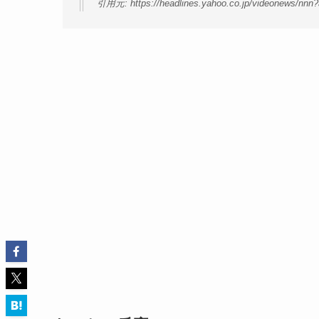
引用元: https://headlines.yahoo.co.jp/videonews/nnn