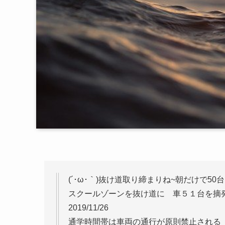
(´･ω･｀)抜け道取り締まりね~朝だけで5
スクールゾーンを抜け道に 車５１台を摘
2019/11/26
通学時間帯は車両の通行が原則禁止される