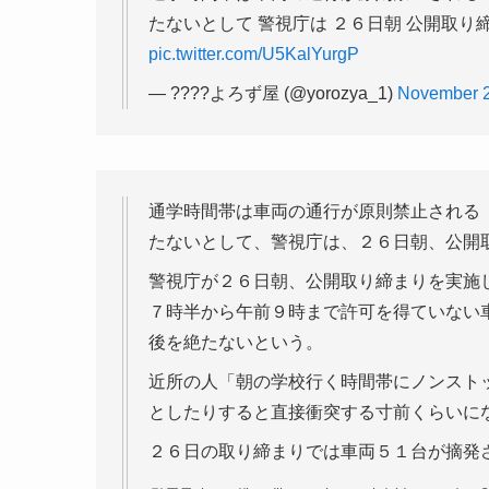
たないとして 警視庁は ２６日朝 公開取
pic.twitter.com/U5KalYurgP
— ????よろず屋 (@yorozya_1)
November 2
通学時間帯は車両の通行が原則禁止される
たないとして、警視庁は、２６日朝、公開
警視庁が２６日朝、公開取り締まりを実施
７時半から午前９時まで許可を得ていない
後を絶たないという。
近所の人「朝の学校行く時間帯にノンスト
としたりすると直接衝突する寸前くらいに
２６日の取り締まりでは車両５１台が摘発