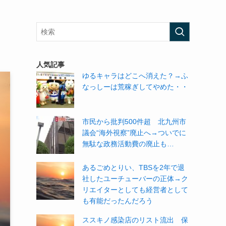
人気記事
ゆるキャラはどこへ消えた？→ふ
なっしーは荒稼ぎしてやめた・・
市民から批判500件超 北九州市
議会“海外視察”廃止へ→ついでに
無駄な政務活動費の廃止も…
あるごめとりい、TBSを2年で退
社したユーチューバーの正体→ク
リエイターとしても経営者として
も有能だったんだろう
ススキノ感染店のリスト流出 保